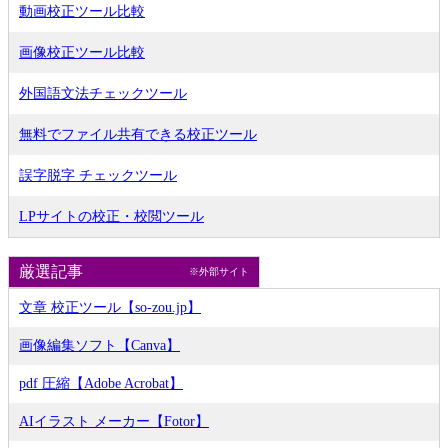
動画校正ツール比較
画像校正ツール比較
外国語文法チェックツール
無料でファイル共有できる校正ツール
誤字脱字 チェックツール
LPサイトの校正・校閲ツール
厳選記事
※外部サイト
文章 校正ツール【so-zou.jp】
画像編集ソフト【Canva】
pdf 圧縮【Adobe Acrobat】
AIイラスト メーカー【Fotor】