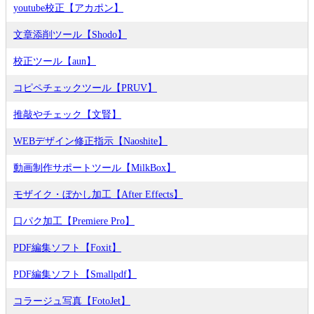
youtube校正【アカポン】
文章添削ツール【Shodo】
校正ツール【aun】
コピペチェックツール【PRUV】
推敲やチェック【文賢】
WEBデザイン修正指示【Naoshite】
動画制作サポートツール【MilkBox】
モザイク・ぼかし加工【After Effects】
口パク加工【Premiere Pro】
PDF編集ソフト【Foxit】
PDF編集ソフト【Smallpdf】
コラージュ写真【FotoJet】