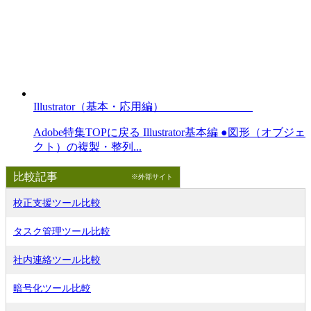
Illustrator（基本・応用編）
Adobe特集TOPに戻る Illustrator基本編 ●図形（オブジェ
クト）の複製・整列...
比較記事
※外部サイト
校正支援ツール比較
タスク管理ツール比較
社内連絡ツール比較
暗号化ツール比較