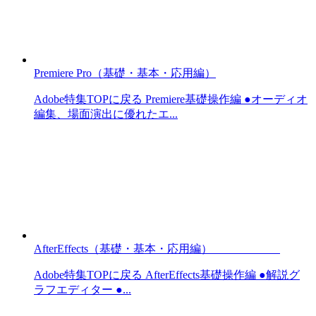
Premiere Pro（基礎・基本・応用編）
Adobe特集TOPに戻る Premiere基礎操作編 ●オーディオ
編集、場面演出に優れたエ...
AfterEffects（基礎・基本・応用編）
Adobe特集TOPに戻る AfterEffects基礎操作編 ●解説グ
ラフエディター ●...