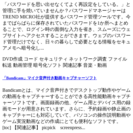
「パスワードを思い出せなくてよく再設定をしている。」と
管理に手を焼いていませんか？パスワードマネージャーは
TREND MICRO社が提供するパスワード管理ツールです。今
までばらばらに保存されていたパスワードを1か所へまとめ
ることで、ログイン時の面倒な入力を省き、スムーズにウェ
ブサイトへアクセスすることができます。ウェブのパスワー
ド管理だけでなく、日々の暮らしで必要となる情報をセキュ
アメモへ暗号化し...
DVD作成
コード
セキュリティ
ネットワーク調査
ファイル
転送
動画管理
暗号化ソフト
関連記事
音楽・動画
「Bandicam」マイク音声付き動画キャプチャーソフト
Bandicamとは、マイク音声付きでデスクトップ動作やゲーム
の動画をキャプチャーすることができる高性能動画キャプチ
ャーソフトです。画面録画の他、ゲーム用とデバイス用の録
画モードが用意されています。さらに、予約録画や静止画の
キャプチャーにも対応していて、パソコンの操作説明動画や
ゲーム実況動画などの作成にとても便利なソフトです。
[toc] 【関連記事】 picpick screenpress...