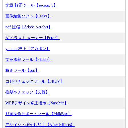
文章 校正ツール【so-zou.jp】
画像編集ソフト【Canva】
pdf 圧縮【Adobe Acrobat】
AIイラスト メーカー【Fotor】
youtube校正【アカポン】
文章添削ツール【Shodo】
校正ツール【aun】
コピペチェックツール【PRUV】
推敲やチェック【文賢】
WEBデザイン修正指示【Naoshite】
動画制作サポートツール【MilkBox】
モザイク・ぼかし加工【After Effects】