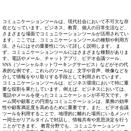
コミュニケーションツールは、現代社会において不可欠な存
在となっています。ビジネス、教育、個人の日常生活など、
さまざまな場面でコミュニケーションツールが活用されてい
ます。ここでは、コミュニケーションツールの種類や利用方
法、さらにはその重要性について詳しく説明します。 ま
ず、コミュニケーションツールにはさまざまな種類がありま
す。電話やメール、チャットアプリ、ビデオ会議ツール、
SNS（ソーシャルネットワーキングサービス）などがその代
表的な例です。これらのツールは、文字や音声、映像などを
介して情報をやり取りする手段として利用されています。
コミュニケーションツールは、ビジネス環境において特に重
要な役割を果たしています。例えば、ビジネスにおいては、
電話やメールを使ったコミュニケーションが不可欠です。チ
ーム間や顧客との円滑なコミュニケーションは、業務の効率
性や顧客満足度を高めるために重要です。また、ビデオ会議
ツールを利用することで、地理的に離れた場所にいるメンバ
ー同士がリアルタイムで対話し、情報共有や意思決定を行う
ことができます。 教育分野でも、コミュニケーションツー