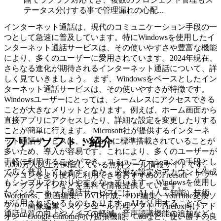
テータス分けする事で管理漏れの心配...
インターネット通話は、現代のコミュニケーション手段の一
つとして急速に普及しています。特にWindowsを使用したイ
ンターネット通話サービスは、その使いやすさや豊富な機能
により、多くのユーザーに愛用されています。2024年現在、
さらなる進化が期待されるインターネット通話について、詳
しく見ていきましょう。 まず、Windowsをベースとしたイン
ターネット通話サービスは、その使いやすさが特徴です。
Windowsユーザーにとっては、シームレスにアクセスできる
ことが大きなメリットとなります。例えば、ホーム画面から
直接アプリにアクセスしたり、詳細な設定を変更したりする
ことが簡単に行えます。 Microsoft社が提供するインターネ
フリーソフト：紹介
ット通話サービスは、Windowsに標準搭載されていることが
多いため、導入が容易です。これにより、多くのユーザーが
手軽に利用することができ、コミュニケーションの手段とし
1,000万人以上が閲覧している無料ツール情報サイトです。
て広く普及しています。また、必要な設定やアカウント作成
パソコンをより便利に利用できるおすすめのFreesoft・アプ
もシンプルでわかりやすくなっています。 Windowsを使用し
リ・プラグインなどを無料で情報提供しています。
たインターネット通話サービスには、AI（人工知能）技術
Wordpress、動画編集、DVD作成、PDF編集、YouTube変換ソ
が活用されているものもあります。AIを活用することで、
フト、画像編集、スケジュール管理ソフト、Firefox向けアド
通話品質の向上やノイズの軽減、音声認識機能の追加など、
オン・Google Chrome向け拡張機能、Cadなど、使い勝手の良