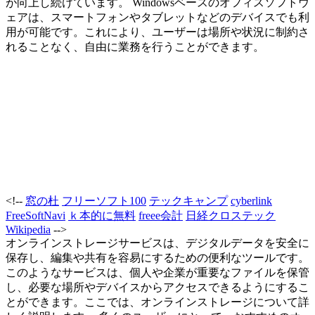
が向上し続けています。 Windowsベースのオフィスソフトウ
ェアは、スマートフォンやタブレットなどのデバイスでも利
用が可能です。これにより、ユーザーは場所や状況に制約さ
れることなく、自由に業務を行うことができます。
<!--
窓の杜
フリーソフト100
テックキャンプ
cyberlink
FreeSoftNavi
ｋ本的に無料
freee会計
日経クロステック
Wikipedia
-->
オンラインストレージサービスは、デジタルデータを安全に
保存し、編集や共有を容易にするための便利なツールです。
このようなサービスは、個人や企業が重要なファイルを保管
し、必要な場所やデバイスからアクセスできるようにするこ
とができます。ここでは、オンラインストレージについて詳