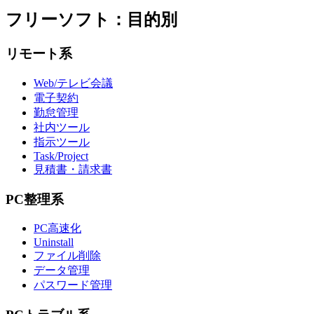
フリーソフト：目的別
リモート系
Web/テレビ会議
電子契約
勤怠管理
社内ツール
指示ツール
Task/Project
見積書・請求書
PC整理系
PC高速化
Uninstall
ファイル削除
データ管理
パスワード管理