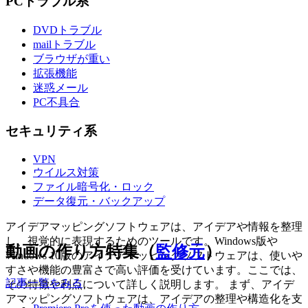
PCトラブル系
DVDトラブル
mailトラブル
ブラウザが重い
拡張機能
迷惑メール
PC不具合
セキュリティ系
VPN
ウイルス対策
ファイル暗号化・ロック
データ復元・バックアップ
アイデアマッピングソフトウェアは、アイデアや情報を整理
し、視覚的に表現するためのツールです。Windows版や
動画の作り方特集（
監修元
）
Windows 10版のアイデアマッピングソフトウェアは、使いや
すさや機能の豊富さで高い評価を受けています。ここでは、
記事一覧をみる
その特徴や利点について詳しく説明します。 まず、アイデ
アマッピングソフトウェアは、アイデアの整理や構造化を支