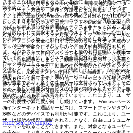
さまざまな利点が得られます。これにより、よりスムーズで
いフリーから使用できるWEBや動画・画像関連記事の「ダ
効率的なコミュニケーションが可能となります。 インター
ウンロード」方法や「操作」方法などを定期更新していま
ネット通話サービスは、メールやオンラインチャットと同様
す。また、最新OSのWindows10やMacにも対応したHDDや
に、さまざまな形式でのコミュニケーションが可能です。例
レジストリなどのシステム管理ソフトやiPhone・Android向
えば、ビデオ通話や音声通話、テキストチャットなど、用途
けのおすすめアプリなども解説しています。さらにウイルス
や目的に応じて選択することができます。Windowsを使用し
対策ソフト、スパイウェア対策ソフト、ファイアフォールな
た通話サービスは、これらの機能を総合的に提供していま
ど、パソコンを安全に利用するためのセキュリティ関連のソ
す。 Windowsをベースとしたインターネット通話サービス
フトウェアも紹介していますので、個人利用の方はもちろ
は、ビジネスシーンやプライベートでの利用に幅広く対応し
ん、特にビジネス目的でパソコンを使う方は是非、ご活用下
ています。例えば、ビジネスの会議や打ち合わせ、リモート
さい。特集記事としまして、動画制作会社とのコラボ企画と
ワーク時のコミュニケーション、家族や友人とのオンライン
して、フリーランスが「動画の使い方学びたいランキング」
交流など、さまざまなシーンで活躍しています。 Windowsを
をもとに、Adobeソフトを使用した「動画編集」方法などの
利用したインターネット通話サービスは、シェアや役立つ機
解説も行っております。その他、ワードやエクセルなどの代
能が豊富であり、多くのユーザーに支持されています。その
替ソフトとしても使える無償のオフィスソフトやネットワー
ため、新しい機能やサービスの追加が期待される一方で、既
クへの安全な接続が可能なクライアントソフトなど、おすす
存のサービスも常に改善されています。これにより、ユーザ
めFreesoftを掲載しています。
ーの利便性や満足度が向上し続けています。 Windowsベース
top
のインターネット通話サービスは、スマートフォンやタブレ
page
ットなどのデバイスでも利用が可能です。これにより、ユー
ザーは場所や状況に制約されることなく、自由にコミュニケ
FREE Soft CONCIERGE
ーションを取ることができます。また、対象となるユーザー
も広がり、より多くの人々とのコミュニケーションが実現さ