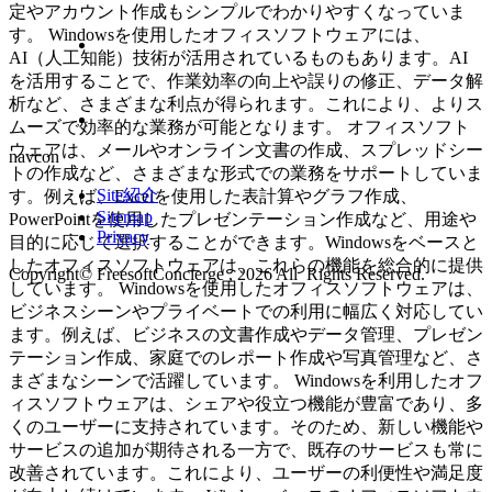
定やアカウント作成もシンプルでわかりやすくなっていま
す。 Windowsを使用したオフィスソフトウェアには、
AI（人工知能）技術が活用されているものもあります。AI
を活用することで、作業効率の向上や誤りの修正、データ解
析など、さまざまな利点が得られます。これにより、よりス
ムーズで効率的な業務が可能となります。 オフィスソフト
ウェアは、メールやオンライン文書の作成、スプレッドシー
navcon
トの作成など、さまざまな形式での業務をサポートしていま
Site紹介
す。例えば、Excelを使用した表計算やグラフ作成、
Sitemap
PowerPointを使用したプレゼンテーション作成など、用途や
Privacy
目的に応じて選択することができます。Windowsをベースと
したオフィスソフトウェアは、これらの機能を総合的に提供
Copyright© FreesoftConcierge , 2026 All Rights Reserved.
しています。 Windowsを使用したオフィスソフトウェアは、
ビジネスシーンやプライベートでの利用に幅広く対応してい
ます。例えば、ビジネスの文書作成やデータ管理、プレゼン
テーション作成、家庭でのレポート作成や写真管理など、さ
まざまなシーンで活躍しています。 Windowsを利用したオフ
ィスソフトウェアは、シェアや役立つ機能が豊富であり、多
くのユーザーに支持されています。そのため、新しい機能や
サービスの追加が期待される一方で、既存のサービスも常に
改善されています。これにより、ユーザーの利便性や満足度