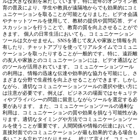
ルは大きな役割を果たしています。特に近年のオンライン教
育の普及により、学生や教員が遠隔地からでも効果的にコミ
ュニケーションを取ることが可能となりました。ビデオ会議
やチャットツールを使用して、教材の提供や質問応答、ディ
スカッションを行うことで、教育の質を向上させることがで
きます。 個人の日常生活においても、コミュニケーション
ツールは欠かせません。SNSを通じて友人や家族と情報を共
有したり、チャットアプリを使ってリアルタイムでコミュニ
ケーションを取ったりすることが一般的です。特に、遠距離
の友人や家族とのコミュニケーションには、ビデオ通話など
のツールが活用されています。 コミュニケーションツール
の利用は、情報の迅速な伝達や効率的な協力を可能にし、さ
まざまな分野で生産性を向上させることができます。しかし
ながら、適切なコミュニケーションツールの選択や使い方に
は注意が必要です。例えば、ビジネスの場面ではセキュリテ
ィやプライバシーの問題に留意しながらツールを選定する必
要があります。 また、コミュニケーションツールの過剰な
利用は、コミュニケーションの質や効果を損なう可能性があ
ります。適切なタイミングや方法でコミュニケーションツー
ルを使うことが重要です。人間関係や情報の伝達において、
直接対面でのコミュニケーションが最も効果的である場合も
多いことを忘れてはなりません。 総じて言えば、コミュニ