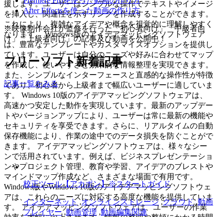
Premiere Proを使った動画の作り方
援します。ユーザーはシンプルな操作でテキストやイメージ
After Effectsを使った動画の作り方
を挿入し、関連性を示すリンクを作成することができます。
これにより、複雑なアイデアや概念を視覚的に理解しやすく
※映像制作会社が監修を行った「初心者向け」「中級者向
なります。 Windows版のアイデアマッピングソフトウェア
け」「上級者向け」の記事及び動画を公開中！
は、豊富なテンプレートやカスタマイズオプションを提供し
ています。ユーザーは自分のニーズや好みに合わせてマップ
フリーソフト新着記事
を作成し、使いやすさと効果的な情報整理を実現できます。
また、シンプルなインターフェースと直感的な操作性が特徴
記事一覧をみる
であり、初心者から上級者まで幅広いユーザーに適していま
す。 Windows 10版のアイデアマッピングソフトウェアは、
高速かつ安定した動作を実現しています。最新のアップデー
トやバージョンアップにより、ユーザーは常に最新の機能や
セキュリティを享受できます。さらに、リアルタイムの自動
保存機能により、作業の途中でのデータ損失を防ぐことがで
きます。 アイデアマッピングソフトウェアは、様々なシー
ンで活用されています。例えば、ビジネスプレゼンテーショ
ンやプロジェクト管理、教育や学習、アイデアのブレストや
マインドマップ作成など、さまざまな場面で有用です。
校正ツール【アカポン】※スタートガイド
Windows版やWindows 10版のアイデアマッピングソフトウェ
アは、これらのニーズに対応する高度な機能を提供していま
インターネット
,
オンラインストレージ
,
クラウド
,
動画
す。 アイデアマッピングソフトウェアは、ユーザーの作業
プレイヤー
,
動画管理
,
動画編集関連