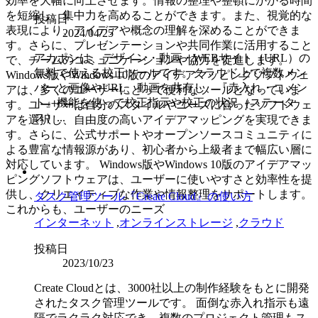
効率を大幅に向上させます。情報の整理や整頓にかかる時間
を短縮し、集中力を高めることができます。また、視覚的な
投稿日
表現により、アイデアや概念の理解を深めることができま
2024/04/25
す。さらに、プレゼンテーションや共同作業に活用すること
アカポンは、デザイン・動画・WEBサイト（URL）の
で、チームのコミュニケーションや協力を促進します。
無料で使える校正ツールです。クラウド上で複数メン
Windows版やWindows 10版のアイデアマッピングソフトウェ
バーと画像やURL、動画を共有し、『赤入れ・コメン
アは、多くのユーザーにとって便利なツールとなっていま
ト』機能を使って校正指示や校正の状況（ステータ
す。ユーザーは自分のスタイルやニーズに合ったソフトウェ
ス）...
アを選択し、自由度の高いアイデアマッピングを実現できま
す。さらに、公式サポートやオープンソースコミュニティに
よる豊富な情報源があり、初心者から上級者まで幅広い層に
対応しています。 Windows版やWindows 10版のアイデアマッ
ピングソフトウェアは、ユーザーに使いやすさと効率性を提
供し、クリエイティブな作業や情報整理をサポートします。
タスク管理ツール『Create Cloud』の使い方
これからも、ユーザーのニーズ
インターネット
,
オンラインストレージ
,
クラウド
投稿日
2023/10/23
Create Cloudとは、3000社以上の制作経験をもとに開発
されたタスク管理ツールです。 面倒な赤入れ指示も遠
隔でラクラク対応でき、複数のプロジェクト管理もス