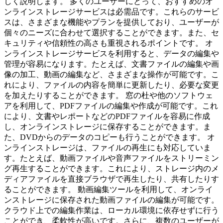
しく説明します。 多くのユーザーにとって、おすすめのオ
ンラインストレージサービスは必需品です。これらのサービ
スは、さまざまな機能やプランを提供しており、ユーザーが
個々のニーズに合わせて選択することができます。また、セ
キュリティや信頼性の高さも重視されるポイントです。 オ
ンラインストレージサービスを利用すると、データの編集や
管理が容易になります。たとえば、文書ファイルの編集や画
像の加工、動画の編集など、さまざまな操作が可能です。こ
れにより、ファイルの内容を簡単に更新したり、必要な変更
を加えたりすることができます。 窓の杜や他のソフトウェ
アを利用して、PDFファイルの編集や作成が可能です。これ
により、文書やレポートなどのPDFファイルを容易に作成
し、オンラインストレージに保存することができます。ま
た、DVDからのデータのコピーも行うことができます。 オ
ンラインストレージは、ファイルの再生にも対応していま
す。たとえば、動画ファイルや音声ファイルをストリーミン
グ再生することができます。これにより、ストレージ内のメ
ディアファイルを直接ブラウザで再生したり、共有したりす
ることができます。 動画編集ツールを利用して、オンライ
ンストレージに保存された動画ファイルの編集が可能です。
クラウド上での編集作業は、ローカル環境に依存せずに行う
ことができ、柔軟性が高いです。さらに、複数のユーザーが