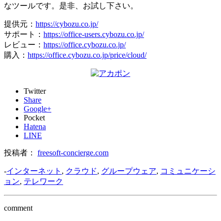
なツールです。是非、お試し下さい。
提供元：
https://cybozu.co.jp/
サポート：
https://office-users.cybozu.co.jp/
レビュー：
https://office.cybozu.co.jp/
購入：
https://office.cybozu.co.jp/price/cloud/
Twitter
Share
Google+
Pocket
Hatena
LINE
投稿者：
freesoft-concierge.com
-
インターネット
,
クラウド
,
グループウェア
,
コミュニケーシ
ョン
,
テレワーク
comment