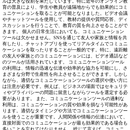
ルは大きな役割を果たしています。特に近年のオンライン教
育の普及により、学生や教員が遠隔地からでも効果的にコミ
ュニケーションを取ることが可能となりました。ビデオ会議
やチャットツールを使用して、教材の提供や質問応答、ディ
スカッションを行うことで、教育の質を向上させることがで
きます。 個人の日常生活においても、コミュニケーション
ツールは欠かせません。SNSを通じて友人や家族と情報を共
有したり、チャットアプリを使ってリアルタイムでコミュニ
ケーションを取ったりすることが一般的です。特に、遠距離
の友人や家族とのコミュニケーションには、ビデオ通話など
のツールが活用されています。 コミュニケーションツール
の利用は、情報の迅速な伝達や効率的な協力を可能にし、さ
まざまな分野で生産性を向上させることができます。しかし
ながら、適切なコミュニケーションツールの選択や使い方に
は注意が必要です。例えば、ビジネスの場面ではセキュリテ
ィやプライバシーの問題に留意しながらツールを選定する必
要があります。 また、コミュニケーションツールの過剰な
利用は、コミュニケーションの質や効果を損なう可能性があ
ります。適切なタイミングや方法でコミュニケーションツー
ルを使うことが重要です。人間関係や情報の伝達において、
直接対面でのコミュニケーションが最も効果的である場合も
多いことを忘れてはなりません。 総じて言えば、コミュニ