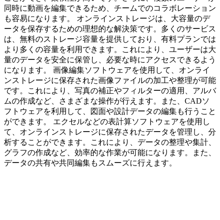
同時に動画を編集できるため、チームでのコラボレーション
も容易になります。 オンラインストレージは、大容量のデ
ータを保存するための理想的な解決策です。多くのサービス
は、無料のストレージ容量を提供しており、有料プランでは
より多くの容量を利用できます。これにより、ユーザーは大
量のデータを安全に保管し、必要な時にアクセスできるよう
になります。 画像編集ソフトウェアを使用して、オンライ
ンストレージに保存された画像ファイルの加工や整理が可能
です。これにより、写真の補正やフィルターの適用、アルバ
ムの作成など、さまざまな操作が行えます。また、CADソ
フトウェアを利用して、図面や設計データの編集も行うこと
ができます。 エクセルなどの表計算ソフトウェアを使用し
て、オンラインストレージに保存されたデータを管理し、分
析することができます。これにより、データの整理や集計、
グラフの作成など、効率的な作業が可能になります。また、
データの共有や共同編集もスムーズに行えます。