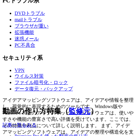
PCトラブル系
DVDトラブル
mailトラブル
ブラウザが重い
拡張機能
迷惑メール
PC不具合
セキュリティ系
VPN
ウイルス対策
ファイル暗号化・ロック
データ復元・バックアップ
アイデアマッピングソフトウェアは、アイデアや情報を整理
し、視覚的に表現するためのツールです。Windows版や
動画の作り方特集（
監修元
）
Windows 10版のアイデアマッピングソフトウェアは、使いや
すさや機能の豊富さで高い評価を受けています。ここでは、
記事一覧をみる
その特徴や利点について詳しく説明します。 まず、アイデ
アマッピングソフトウェアは、アイデアの整理や構造化を支