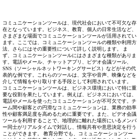
コミュニケーションツールは、現代社会において不可欠な存
在となっています。ビジネス、教育、個人の日常生活など、
さまざまな場面でコミュニケーションツールが活用されてい
ます。ここでは、コミュニケーションツールの種類や利用方
法、さらにはその重要性について詳しく説明します。 ま
ず、コミュニケーションツールにはさまざまな種類がありま
す。電話やメール、チャットアプリ、ビデオ会議ツール、
SNS（ソーシャルネットワーキングサービス）などがその代
表的な例です。これらのツールは、文字や音声、映像などを
介して情報をやり取りする手段として利用されています。
コミュニケーションツールは、ビジネス環境において特に重
要な役割を果たしています。例えば、ビジネスにおいては、
電話やメールを使ったコミュニケーションが不可欠です。チ
ーム間や顧客との円滑なコミュニケーションは、業務の効率
性や顧客満足度を高めるために重要です。また、ビデオ会議
ツールを利用することで、地理的に離れた場所にいるメンバ
ー同士がリアルタイムで対話し、情報共有や意思決定を行う
ことができます。 教育分野でも、コミュニケーションツー