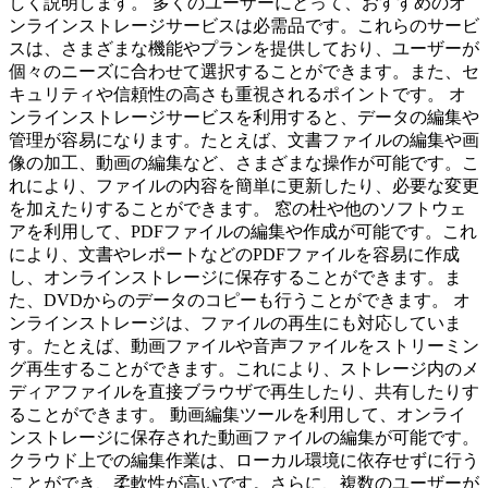
しく説明します。 多くのユーザーにとって、おすすめのオ
ンラインストレージサービスは必需品です。これらのサービ
スは、さまざまな機能やプランを提供しており、ユーザーが
個々のニーズに合わせて選択することができます。また、セ
キュリティや信頼性の高さも重視されるポイントです。 オ
ンラインストレージサービスを利用すると、データの編集や
管理が容易になります。たとえば、文書ファイルの編集や画
像の加工、動画の編集など、さまざまな操作が可能です。こ
れにより、ファイルの内容を簡単に更新したり、必要な変更
を加えたりすることができます。 窓の杜や他のソフトウェ
アを利用して、PDFファイルの編集や作成が可能です。これ
により、文書やレポートなどのPDFファイルを容易に作成
し、オンラインストレージに保存することができます。ま
た、DVDからのデータのコピーも行うことができます。 オ
ンラインストレージは、ファイルの再生にも対応していま
す。たとえば、動画ファイルや音声ファイルをストリーミン
グ再生することができます。これにより、ストレージ内のメ
ディアファイルを直接ブラウザで再生したり、共有したりす
ることができます。 動画編集ツールを利用して、オンライ
ンストレージに保存された動画ファイルの編集が可能です。
クラウド上での編集作業は、ローカル環境に依存せずに行う
ことができ、柔軟性が高いです。さらに、複数のユーザーが