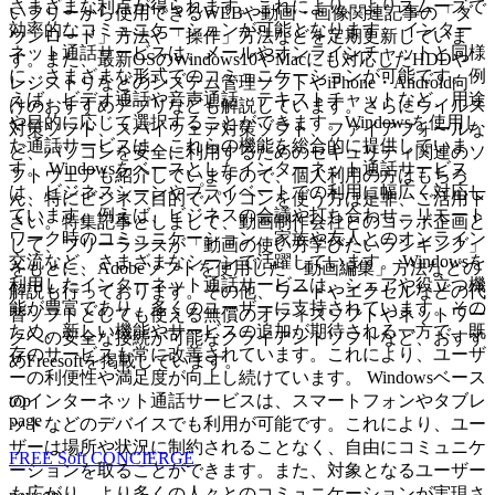
さまざまな利点が得られます。これにより、よりスムーズで
いフリーから使用できるWEBや動画・画像関連記事の「ダ
効率的なコミュニケーションが可能となります。 インター
ウンロード」方法や「操作」方法などを定期更新していま
ネット通話サービスは、メールやオンラインチャットと同様
す。また、最新OSのWindows10やMacにも対応したHDDや
に、さまざまな形式でのコミュニケーションが可能です。例
レジストリなどのシステム管理ソフトやiPhone・Android向
えば、ビデオ通話や音声通話、テキストチャットなど、用途
けのおすすめアプリなども解説しています。さらにウイルス
や目的に応じて選択することができます。Windowsを使用し
対策ソフト、スパイウェア対策ソフト、ファイアフォールな
た通話サービスは、これらの機能を総合的に提供していま
ど、パソコンを安全に利用するためのセキュリティ関連のソ
す。 Windowsをベースとしたインターネット通話サービス
フトウェアも紹介していますので、個人利用の方はもちろ
は、ビジネスシーンやプライベートでの利用に幅広く対応し
ん、特にビジネス目的でパソコンを使う方は是非、ご活用下
ています。例えば、ビジネスの会議や打ち合わせ、リモート
さい。特集記事としまして、動画制作会社とのコラボ企画と
ワーク時のコミュニケーション、家族や友人とのオンライン
して、フリーランスが「動画の使い方学びたいランキング」
交流など、さまざまなシーンで活躍しています。 Windowsを
をもとに、Adobeソフトを使用した「動画編集」方法などの
利用したインターネット通話サービスは、シェアや役立つ機
解説も行っております。その他、ワードやエクセルなどの代
能が豊富であり、多くのユーザーに支持されています。その
替ソフトとしても使える無償のオフィスソフトやネットワー
ため、新しい機能やサービスの追加が期待される一方で、既
クへの安全な接続が可能なクライアントソフトなど、おすす
存のサービスも常に改善されています。これにより、ユーザ
めFreesoftを掲載しています。
ーの利便性や満足度が向上し続けています。 Windowsベース
top
のインターネット通話サービスは、スマートフォンやタブレ
page
ットなどのデバイスでも利用が可能です。これにより、ユー
ザーは場所や状況に制約されることなく、自由にコミュニケ
FREE Soft CONCIERGE
ーションを取ることができます。また、対象となるユーザー
も広がり、より多くの人々とのコミュニケーションが実現さ