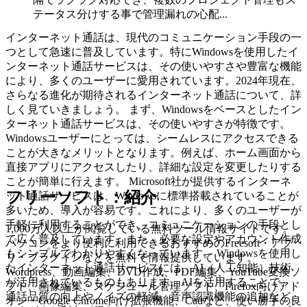
テータス分けする事で管理漏れの心配...
インターネット通話は、現代のコミュニケーション手段の一
つとして急速に普及しています。特にWindowsを使用したイ
ンターネット通話サービスは、その使いやすさや豊富な機能
により、多くのユーザーに愛用されています。2024年現在、
さらなる進化が期待されるインターネット通話について、詳
しく見ていきましょう。 まず、Windowsをベースとしたイン
ターネット通話サービスは、その使いやすさが特徴です。
Windowsユーザーにとっては、シームレスにアクセスできる
ことが大きなメリットとなります。例えば、ホーム画面から
直接アプリにアクセスしたり、詳細な設定を変更したりする
ことが簡単に行えます。 Microsoft社が提供するインターネ
フリーソフト：紹介
ット通話サービスは、Windowsに標準搭載されていることが
多いため、導入が容易です。これにより、多くのユーザーが
手軽に利用することができ、コミュニケーションの手段とし
1,000万人以上が閲覧している無料ツール情報サイトです。
て広く普及しています。また、必要な設定やアカウント作成
パソコンをより便利に利用できるおすすめのFreesoft・アプ
もシンプルでわかりやすくなっています。 Windowsを使用し
リ・プラグインなどを無料で情報提供しています。
たインターネット通話サービスには、AI（人工知能）技術
Wordpress、動画編集、DVD作成、PDF編集、YouTube変換ソ
が活用されているものもあります。AIを活用することで、
フト、画像編集、スケジュール管理ソフト、Firefox向けアド
通話品質の向上やノイズの軽減、音声認識機能の追加など、
オン・Google Chrome向け拡張機能、Cadなど、使い勝手の良