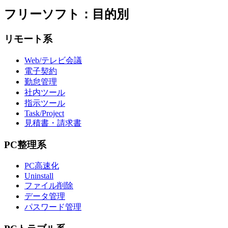
フリーソフト：目的別
リモート系
Web/テレビ会議
電子契約
勤怠管理
社内ツール
指示ツール
Task/Project
見積書・請求書
PC整理系
PC高速化
Uninstall
ファイル削除
データ管理
パスワード管理