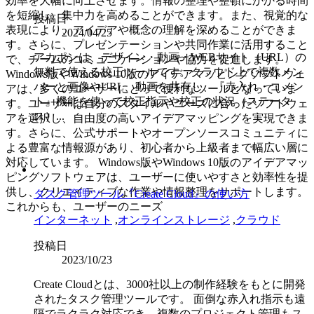
効率を大幅に向上させます。情報の整理や整頓にかかる時間
を短縮し、集中力を高めることができます。また、視覚的な
投稿日
表現により、アイデアや概念の理解を深めることができま
2024/04/25
す。さらに、プレゼンテーションや共同作業に活用すること
アカポンは、デザイン・動画・WEBサイト（URL）の
で、チームのコミュニケーションや協力を促進します。
無料で使える校正ツールです。クラウド上で複数メン
Windows版やWindows 10版のアイデアマッピングソフトウェ
バーと画像やURL、動画を共有し、『赤入れ・コメン
アは、多くのユーザーにとって便利なツールとなっていま
ト』機能を使って校正指示や校正の状況（ステータ
す。ユーザーは自分のスタイルやニーズに合ったソフトウェ
ス）...
アを選択し、自由度の高いアイデアマッピングを実現できま
す。さらに、公式サポートやオープンソースコミュニティに
よる豊富な情報源があり、初心者から上級者まで幅広い層に
対応しています。 Windows版やWindows 10版のアイデアマッ
ピングソフトウェアは、ユーザーに使いやすさと効率性を提
供し、クリエイティブな作業や情報整理をサポートします。
タスク管理ツール『Create Cloud』の使い方
これからも、ユーザーのニーズ
インターネット
,
オンラインストレージ
,
クラウド
投稿日
2023/10/23
Create Cloudとは、3000社以上の制作経験をもとに開発
されたタスク管理ツールです。 面倒な赤入れ指示も遠
隔でラクラク対応でき、複数のプロジェクト管理もス