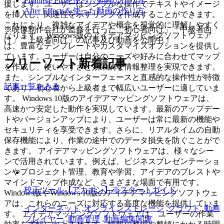
Premiere Proを使った動画の作り方
援します。ユーザーはシンプルな操作でテキストやイメージ
After Effectsを使った動画の作り方
を挿入し、関連性を示すリンクを作成することができます。
これにより、複雑なアイデアや概念を視覚的に理解しやすく
※映像制作会社が監修を行った「初心者向け」「中級者向
なります。 Windows版のアイデアマッピングソフトウェア
け」「上級者向け」の記事及び動画を公開中！
は、豊富なテンプレートやカスタマイズオプションを提供し
ています。ユーザーは自分のニーズや好みに合わせてマップ
フリーソフト新着記事
を作成し、使いやすさと効果的な情報整理を実現できます。
また、シンプルなインターフェースと直感的な操作性が特徴
記事一覧をみる
であり、初心者から上級者まで幅広いユーザーに適していま
す。 Windows 10版のアイデアマッピングソフトウェアは、
高速かつ安定した動作を実現しています。最新のアップデー
トやバージョンアップにより、ユーザーは常に最新の機能や
セキュリティを享受できます。さらに、リアルタイムの自動
保存機能により、作業の途中でのデータ損失を防ぐことがで
きます。 アイデアマッピングソフトウェアは、様々なシー
ンで活用されています。例えば、ビジネスプレゼンテーショ
ンやプロジェクト管理、教育や学習、アイデアのブレストや
マインドマップ作成など、さまざまな場面で有用です。
校正ツール【アカポン】※スタートガイド
Windows版やWindows 10版のアイデアマッピングソフトウェ
アは、これらのニーズに対応する高度な機能を提供していま
インターネット
,
オンラインストレージ
,
クラウド
,
動画
す。 アイデアマッピングソフトウェアは、ユーザーの作業
プレイヤー
,
動画管理
,
動画編集関連