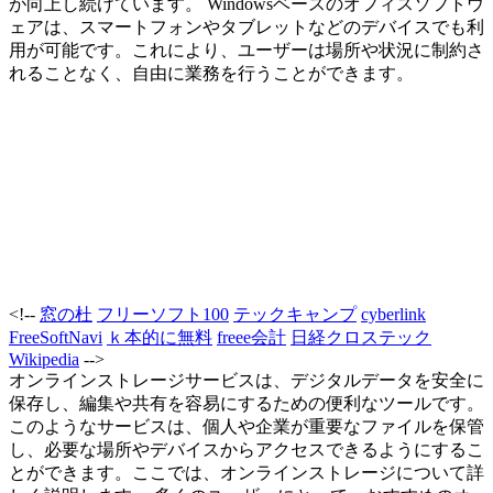
が向上し続けています。 Windowsベースのオフィスソフトウ
ェアは、スマートフォンやタブレットなどのデバイスでも利
用が可能です。これにより、ユーザーは場所や状況に制約さ
れることなく、自由に業務を行うことができます。
<!--
窓の杜
フリーソフト100
テックキャンプ
cyberlink
FreeSoftNavi
ｋ本的に無料
freee会計
日経クロステック
Wikipedia
-->
オンラインストレージサービスは、デジタルデータを安全に
保存し、編集や共有を容易にするための便利なツールです。
このようなサービスは、個人や企業が重要なファイルを保管
し、必要な場所やデバイスからアクセスできるようにするこ
とができます。ここでは、オンラインストレージについて詳