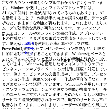
定やアカウント作成もシンプルでわかりやすくなっていま
す。 Windowsを使用したオフィスソフトウェアには、
AI（人工知能）技術が活用されているものもあります。AI
を活用することで、作業効率の向上や誤りの修正、データ解
析など、さまざまな利点が得られます。これにより、よりス
ムーズで効率的な業務が可能となります。 オフィスソフト
ウェアは、メールやオンライン文書の作成、スプレッドシー
navcon
トの作成など、さまざまな形式での業務をサポートしていま
Site紹介
す。例えば、Excelを使用した表計算やグラフ作成、
Sitemap
PowerPointを使用したプレゼンテーション作成など、用途や
Privacy
目的に応じて選択することができます。Windowsをベースと
したオフィスソフトウェアは、これらの機能を総合的に提供
Copyright© FreesoftConcierge , 2026 All Rights Reserved.
しています。 Windowsを使用したオフィスソフトウェアは、
ビジネスシーンやプライベートでの利用に幅広く対応してい
ます。例えば、ビジネスの文書作成やデータ管理、プレゼン
テーション作成、家庭でのレポート作成や写真管理など、さ
まざまなシーンで活躍しています。 Windowsを利用したオフ
ィスソフトウェアは、シェアや役立つ機能が豊富であり、多
くのユーザーに支持されています。そのため、新しい機能や
サービスの追加が期待される一方で、既存のサービスも常に
改善されています。これにより、ユーザーの利便性や満足度