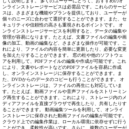
しく説明します。 多くのユーザーにとって、おすすめのオ
ンラインストレージサービスは必需品です。これらのサービ
スは、さまざまな機能やプランを提供しており、ユーザーが
個々のニーズに合わせて選択することができます。また、セ
キュリティや信頼性の高さも重視されるポイントです。 オ
ンラインストレージサービスを利用すると、データの編集や
管理が容易になります。たとえば、文書ファイルの編集や画
像の加工、動画の編集など、さまざまな操作が可能です。こ
れにより、ファイルの内容を簡単に更新したり、必要な変更
を加えたりすることができます。 窓の杜や他のソフトウェ
アを利用して、PDFファイルの編集や作成が可能です。これ
により、文書やレポートなどのPDFファイルを容易に作成
し、オンラインストレージに保存することができます。ま
た、DVDからのデータのコピーも行うことができます。 オ
ンラインストレージは、ファイルの再生にも対応していま
す。たとえば、動画ファイルや音声ファイルをストリーミン
グ再生することができます。これにより、ストレージ内のメ
ディアファイルを直接ブラウザで再生したり、共有したりす
ることができます。 動画編集ツールを利用して、オンライ
ンストレージに保存された動画ファイルの編集が可能です。
クラウド上での編集作業は、ローカル環境に依存せずに行う
ことができ、柔軟性が高いです。さらに、複数のユーザーが