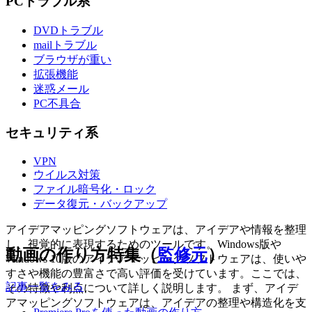
PCトラブル系
DVDトラブル
mailトラブル
ブラウザが重い
拡張機能
迷惑メール
PC不具合
セキュリティ系
VPN
ウイルス対策
ファイル暗号化・ロック
データ復元・バックアップ
アイデアマッピングソフトウェアは、アイデアや情報を整理
し、視覚的に表現するためのツールです。Windows版や
動画の作り方特集（
監修元
）
Windows 10版のアイデアマッピングソフトウェアは、使いや
すさや機能の豊富さで高い評価を受けています。ここでは、
記事一覧をみる
その特徴や利点について詳しく説明します。 まず、アイデ
アマッピングソフトウェアは、アイデアの整理や構造化を支