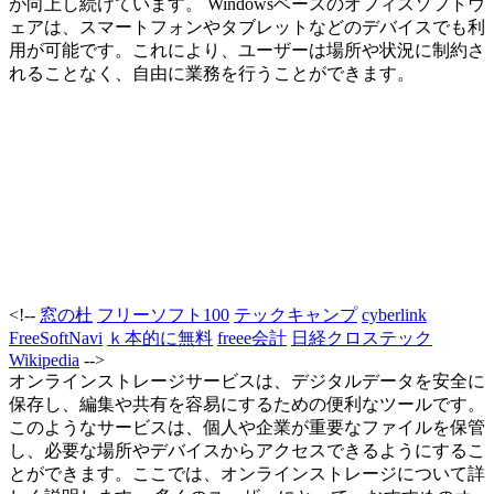
が向上し続けています。 Windowsベースのオフィスソフトウ
ェアは、スマートフォンやタブレットなどのデバイスでも利
用が可能です。これにより、ユーザーは場所や状況に制約さ
れることなく、自由に業務を行うことができます。
<!--
窓の杜
フリーソフト100
テックキャンプ
cyberlink
FreeSoftNavi
ｋ本的に無料
freee会計
日経クロステック
Wikipedia
-->
オンラインストレージサービスは、デジタルデータを安全に
保存し、編集や共有を容易にするための便利なツールです。
このようなサービスは、個人や企業が重要なファイルを保管
し、必要な場所やデバイスからアクセスできるようにするこ
とができます。ここでは、オンラインストレージについて詳