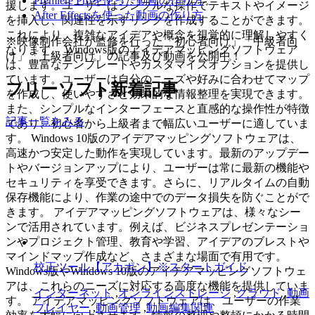
Premiere Proを使った動画の作り方
援します。ユーザーはシンプルな操作でテキストやイメージ
After Effectsを使った動画の作り方
を挿入し、関連性を示すリンクを作成することができます。
これにより、複雑なアイデアや概念を視覚的に理解しやすく
※映像制作会社が監修を行った「初心者向け」「中級者向
なります。 Windows版のアイデアマッピングソフトウェア
け」「上級者向け」の記事及び動画を公開中！
は、豊富なテンプレートやカスタマイズオプションを提供し
ています。ユーザーは自分のニーズや好みに合わせてマップ
フリーソフト新着記事
を作成し、使いやすさと効果的な情報整理を実現できます。
また、シンプルなインターフェースと直感的な操作性が特徴
記事一覧をみる
であり、初心者から上級者まで幅広いユーザーに適していま
す。 Windows 10版のアイデアマッピングソフトウェアは、
高速かつ安定した動作を実現しています。最新のアップデー
トやバージョンアップにより、ユーザーは常に最新の機能や
セキュリティを享受できます。さらに、リアルタイムの自動
保存機能により、作業の途中でのデータ損失を防ぐことがで
きます。 アイデアマッピングソフトウェアは、様々なシー
ンで活用されています。例えば、ビジネスプレゼンテーショ
ンやプロジェクト管理、教育や学習、アイデアのブレストや
マインドマップ作成など、さまざまな場面で有用です。
校正ツール【アカポン】※スタートガイド
Windows版やWindows 10版のアイデアマッピングソフトウェ
アは、これらのニーズに対応する高度な機能を提供していま
インターネット
,
オンラインストレージ
,
クラウド
,
動画
す。 アイデアマッピングソフトウェアは、ユーザーの作業
プレイヤー
,
動画管理
,
動画編集関連