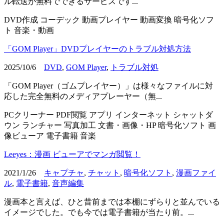
ル転送が無料でできるサービスです...
DVD作成
コーデック
動画プレイヤー
動画変換
暗号化ソフ
ト
音楽・動画
「GOM Player」DVDプレイヤーのトラブル対処方法
2025/10/6
DVD
,
GOM Player
,
トラブル対処
「GOM Player（ゴムプレイヤー）」は様々なファイルに対
応した完全無料のメディアプレーヤー（無...
PCクリーナー
PDF閲覧
アプリ
インターネット
シャットダ
ウン
ランチャー
写真加工
文書・画像・HP
暗号化ソフト
画
像ビューア
電子書籍
音楽
Leeyes：漫画 ビューアでマンガ閲覧！
2021/1/26
キャプチャ
,
チャット
,
暗号化ソフト
,
漫画ファイ
ル
,
電子書籍
,
音声編集
漫画本と言えば、ひと昔前までは本棚にずらりと並んでいる
イメージでした。でも今では電子書籍が当たり前。...