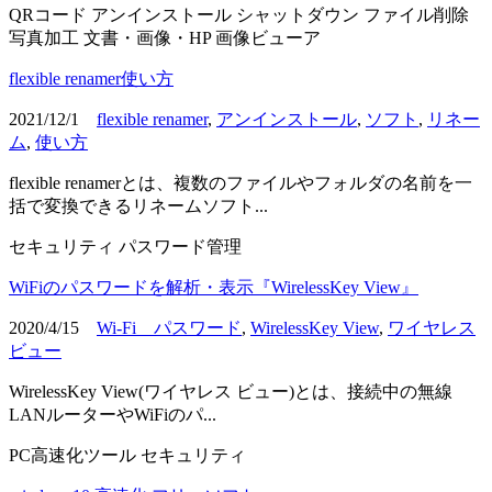
QRコード
アンインストール
シャットダウン
ファイル削除
写真加工
文書・画像・HP
画像ビューア
flexible renamer使い方
2021/12/1
flexible renamer
,
アンインストール
,
ソフト
,
リネー
ム
,
使い方
flexible renamerとは、複数のファイルやフォルダの名前を一
括で変換できるリネームソフト...
セキュリティ
パスワード管理
WiFiのパスワードを解析・表示『WirelessKey View』
2020/4/15
Wi-Fi パスワード
,
WirelessKey View
,
ワイヤレス
ビュー
WirelessKey View(ワイヤレス ビュー)とは、接続中の無線
LANルーターやWiFiのパ...
PC高速化ツール
セキュリティ