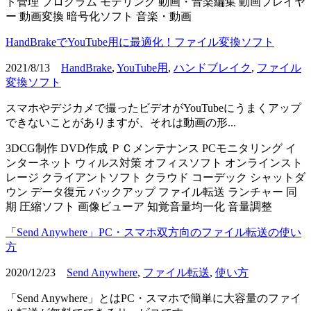
ド管理
プログラム
モデリング
動画・音楽編集
動画プレイヤ
ー
動画変換
暗号化ソフト
音楽・動画
HandBrakeでYouTube用に最適化！ファイル変換ソフト
2021/8/13
HandBrake
,
YouTube用
,
ハンドブレイク
,
ファイル
変換ソフト
スマホやデジカメで撮ったビデオがYouTubeにうまくアップ
できないことがありますが、それは動画の形...
3DCG制作
DVD作成
ＰＣメンテナンス
PCモニタリング
イ
ンターネット
ウィルス対策
オフィスソフト
オンラインスト
レージ
クライアントソフト
クラウド
コーデック
シャットダ
ウン
データ復元
バックアップ
ファイル転送
ランチャー
同
期
圧縮ソフト
画像ビューア
知覚音量均一化
音量調整
「Send Anywhere」PC・スマホ双方向のファイル転送の使い
方
2020/12/23
Send Anywhere
,
ファイル転送
,
使い方
「Send Anywhere」とはPC・スマホで簡単に大容量のファイ