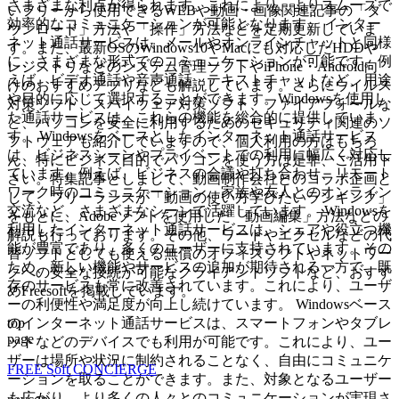
さまざまな利点が得られます。これにより、よりスムーズで
いフリーから使用できるWEBや動画・画像関連記事の「ダ
効率的なコミュニケーションが可能となります。 インター
ウンロード」方法や「操作」方法などを定期更新していま
ネット通話サービスは、メールやオンラインチャットと同様
す。また、最新OSのWindows10やMacにも対応したHDDや
に、さまざまな形式でのコミュニケーションが可能です。例
レジストリなどのシステム管理ソフトやiPhone・Android向
えば、ビデオ通話や音声通話、テキストチャットなど、用途
けのおすすめアプリなども解説しています。さらにウイルス
や目的に応じて選択することができます。Windowsを使用し
対策ソフト、スパイウェア対策ソフト、ファイアフォールな
た通話サービスは、これらの機能を総合的に提供していま
ど、パソコンを安全に利用するためのセキュリティ関連のソ
す。 Windowsをベースとしたインターネット通話サービス
フトウェアも紹介していますので、個人利用の方はもちろ
は、ビジネスシーンやプライベートでの利用に幅広く対応し
ん、特にビジネス目的でパソコンを使う方は是非、ご活用下
ています。例えば、ビジネスの会議や打ち合わせ、リモート
さい。特集記事としまして、動画制作会社とのコラボ企画と
ワーク時のコミュニケーション、家族や友人とのオンライン
して、フリーランスが「動画の使い方学びたいランキング」
交流など、さまざまなシーンで活躍しています。 Windowsを
をもとに、Adobeソフトを使用した「動画編集」方法などの
利用したインターネット通話サービスは、シェアや役立つ機
解説も行っております。その他、ワードやエクセルなどの代
能が豊富であり、多くのユーザーに支持されています。その
替ソフトとしても使える無償のオフィスソフトやネットワー
ため、新しい機能やサービスの追加が期待される一方で、既
クへの安全な接続が可能なクライアントソフトなど、おすす
存のサービスも常に改善されています。これにより、ユーザ
めFreesoftを掲載しています。
ーの利便性や満足度が向上し続けています。 Windowsベース
top
のインターネット通話サービスは、スマートフォンやタブレ
page
ットなどのデバイスでも利用が可能です。これにより、ユー
ザーは場所や状況に制約されることなく、自由にコミュニケ
FREE Soft CONCIERGE
ーションを取ることができます。また、対象となるユーザー
も広がり、より多くの人々とのコミュニケーションが実現さ