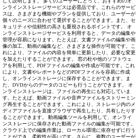
しく説明します。 多くのユーザーにとって、おすすめのオ
ンラインストレージサービスは必需品です。これらのサービ
スは、さまざまな機能やプランを提供しており、ユーザーが
個々のニーズに合わせて選択することができます。また、セ
キュリティや信頼性の高さも重視されるポイントです。 オ
ンラインストレージサービスを利用すると、データの編集や
管理が容易になります。たとえば、文書ファイルの編集や画
像の加工、動画の編集など、さまざまな操作が可能です。こ
れにより、ファイルの内容を簡単に更新したり、必要な変更
を加えたりすることができます。 窓の杜や他のソフトウェ
アを利用して、PDFファイルの編集や作成が可能です。これ
により、文書やレポートなどのPDFファイルを容易に作成
し、オンラインストレージに保存することができます。ま
た、DVDからのデータのコピーも行うことができます。 オ
ンラインストレージは、ファイルの再生にも対応していま
す。たとえば、動画ファイルや音声ファイルをストリーミン
グ再生することができます。これにより、ストレージ内のメ
ディアファイルを直接ブラウザで再生したり、共有したりす
ることができます。 動画編集ツールを利用して、オンライ
ンストレージに保存された動画ファイルの編集が可能です。
クラウド上での編集作業は、ローカル環境に依存せずに行う
ことができ、柔軟性が高いです。さらに、複数のユーザーが