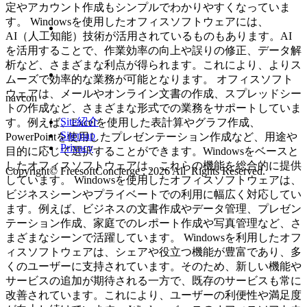
定やアカウント作成もシンプルでわかりやすくなっていま
す。 Windowsを使用したオフィスソフトウェアには、
AI（人工知能）技術が活用されているものもあります。AI
を活用することで、作業効率の向上や誤りの修正、データ解
析など、さまざまな利点が得られます。これにより、よりス
ムーズで効率的な業務が可能となります。 オフィスソフト
ウェアは、メールやオンライン文書の作成、スプレッドシー
navcon
トの作成など、さまざまな形式での業務をサポートしていま
Site紹介
す。例えば、Excelを使用した表計算やグラフ作成、
Sitemap
PowerPointを使用したプレゼンテーション作成など、用途や
Privacy
目的に応じて選択することができます。Windowsをベースと
したオフィスソフトウェアは、これらの機能を総合的に提供
Copyright© FreesoftConcierge , 2026 All Rights Reserved.
しています。 Windowsを使用したオフィスソフトウェアは、
ビジネスシーンやプライベートでの利用に幅広く対応してい
ます。例えば、ビジネスの文書作成やデータ管理、プレゼン
テーション作成、家庭でのレポート作成や写真管理など、さ
まざまなシーンで活躍しています。 Windowsを利用したオフ
ィスソフトウェアは、シェアや役立つ機能が豊富であり、多
くのユーザーに支持されています。そのため、新しい機能や
サービスの追加が期待される一方で、既存のサービスも常に
改善されています。これにより、ユーザーの利便性や満足度