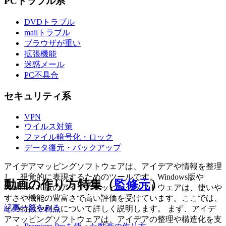
PCトラブル系
DVDトラブル
mailトラブル
ブラウザが重い
拡張機能
迷惑メール
PC不具合
セキュリティ系
VPN
ウイルス対策
ファイル暗号化・ロック
データ復元・バックアップ
アイデアマッピングソフトウェアは、アイデアや情報を整理
し、視覚的に表現するためのツールです。Windows版や
動画の作り方特集（
監修元
）
Windows 10版のアイデアマッピングソフトウェアは、使いや
すさや機能の豊富さで高い評価を受けています。ここでは、
記事一覧をみる
その特徴や利点について詳しく説明します。 まず、アイデ
アマッピングソフトウェアは、アイデアの整理や構造化を支