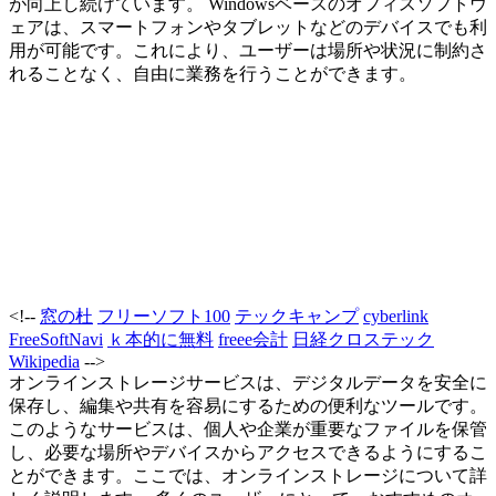
が向上し続けています。 Windowsベースのオフィスソフトウ
ェアは、スマートフォンやタブレットなどのデバイスでも利
用が可能です。これにより、ユーザーは場所や状況に制約さ
れることなく、自由に業務を行うことができます。
<!--
窓の杜
フリーソフト100
テックキャンプ
cyberlink
FreeSoftNavi
ｋ本的に無料
freee会計
日経クロステック
Wikipedia
-->
オンラインストレージサービスは、デジタルデータを安全に
保存し、編集や共有を容易にするための便利なツールです。
このようなサービスは、個人や企業が重要なファイルを保管
し、必要な場所やデバイスからアクセスできるようにするこ
とができます。ここでは、オンラインストレージについて詳