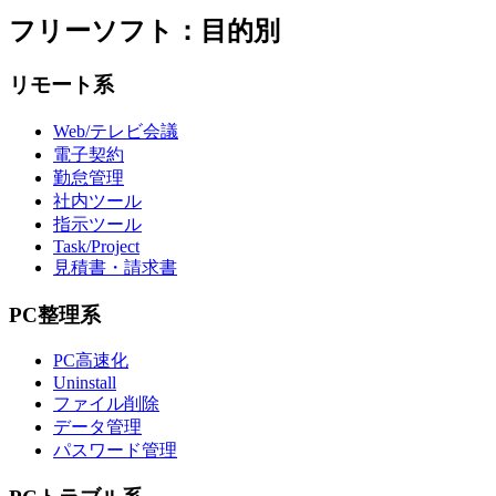
フリーソフト：目的別
リモート系
Web/テレビ会議
電子契約
勤怠管理
社内ツール
指示ツール
Task/Project
見積書・請求書
PC整理系
PC高速化
Uninstall
ファイル削除
データ管理
パスワード管理