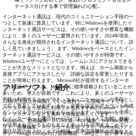
テータス分けする事で管理漏れの心配...
インターネット通話は、現代のコミュニケーション手段の一
つとして急速に普及しています。特にWindowsを使用したイ
ンターネット通話サービスは、その使いやすさや豊富な機能
により、多くのユーザーに愛用されています。2024年現在、
さらなる進化が期待されるインターネット通話について、詳
しく見ていきましょう。 まず、Windowsをベースとしたイン
ターネット通話サービスは、その使いやすさが特徴です。
Windowsユーザーにとっては、シームレスにアクセスできる
ことが大きなメリットとなります。例えば、ホーム画面から
直接アプリにアクセスしたり、詳細な設定を変更したりする
ことが簡単に行えます。 Microsoft社が提供するインターネ
フリーソフト：紹介
ット通話サービスは、Windowsに標準搭載されていることが
多いため、導入が容易です。これにより、多くのユーザーが
手軽に利用することができ、コミュニケーションの手段とし
1,000万人以上が閲覧している無料ツール情報サイトです。
て広く普及しています。また、必要な設定やアカウント作成
パソコンをより便利に利用できるおすすめのFreesoft・アプ
もシンプルでわかりやすくなっています。 Windowsを使用し
リ・プラグインなどを無料で情報提供しています。
たインターネット通話サービスには、AI（人工知能）技術
Wordpress、動画編集、DVD作成、PDF編集、YouTube変換ソ
が活用されているものもあります。AIを活用することで、
フト、画像編集、スケジュール管理ソフト、Firefox向けアド
通話品質の向上やノイズの軽減、音声認識機能の追加など、
オン・Google Chrome向け拡張機能、Cadなど、使い勝手の良