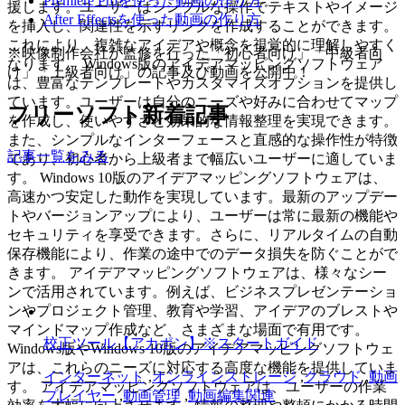
Premiere Proを使った動画の作り方
援します。ユーザーはシンプルな操作でテキストやイメージ
After Effectsを使った動画の作り方
を挿入し、関連性を示すリンクを作成することができます。
これにより、複雑なアイデアや概念を視覚的に理解しやすく
※映像制作会社が監修を行った「初心者向け」「中級者向
なります。 Windows版のアイデアマッピングソフトウェア
け」「上級者向け」の記事及び動画を公開中！
は、豊富なテンプレートやカスタマイズオプションを提供し
ています。ユーザーは自分のニーズや好みに合わせてマップ
フリーソフト新着記事
を作成し、使いやすさと効果的な情報整理を実現できます。
また、シンプルなインターフェースと直感的な操作性が特徴
記事一覧をみる
であり、初心者から上級者まで幅広いユーザーに適していま
す。 Windows 10版のアイデアマッピングソフトウェアは、
高速かつ安定した動作を実現しています。最新のアップデー
トやバージョンアップにより、ユーザーは常に最新の機能や
セキュリティを享受できます。さらに、リアルタイムの自動
保存機能により、作業の途中でのデータ損失を防ぐことがで
きます。 アイデアマッピングソフトウェアは、様々なシー
ンで活用されています。例えば、ビジネスプレゼンテーショ
ンやプロジェクト管理、教育や学習、アイデアのブレストや
マインドマップ作成など、さまざまな場面で有用です。
校正ツール【アカポン】※スタートガイド
Windows版やWindows 10版のアイデアマッピングソフトウェ
アは、これらのニーズに対応する高度な機能を提供していま
インターネット
,
オンラインストレージ
,
クラウド
,
動画
す。 アイデアマッピングソフトウェアは、ユーザーの作業
プレイヤー
,
動画管理
,
動画編集関連