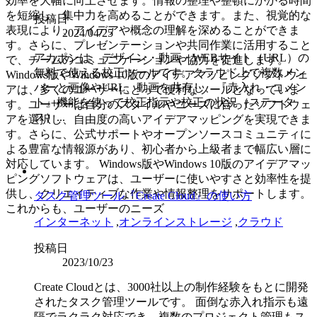
効率を大幅に向上させます。情報の整理や整頓にかかる時間
を短縮し、集中力を高めることができます。また、視覚的な
投稿日
表現により、アイデアや概念の理解を深めることができま
2024/04/25
す。さらに、プレゼンテーションや共同作業に活用すること
アカポンは、デザイン・動画・WEBサイト（URL）の
で、チームのコミュニケーションや協力を促進します。
無料で使える校正ツールです。クラウド上で複数メン
Windows版やWindows 10版のアイデアマッピングソフトウェ
バーと画像やURL、動画を共有し、『赤入れ・コメン
アは、多くのユーザーにとって便利なツールとなっていま
ト』機能を使って校正指示や校正の状況（ステータ
す。ユーザーは自分のスタイルやニーズに合ったソフトウェ
ス）...
アを選択し、自由度の高いアイデアマッピングを実現できま
す。さらに、公式サポートやオープンソースコミュニティに
よる豊富な情報源があり、初心者から上級者まで幅広い層に
対応しています。 Windows版やWindows 10版のアイデアマッ
ピングソフトウェアは、ユーザーに使いやすさと効率性を提
供し、クリエイティブな作業や情報整理をサポートします。
タスク管理ツール『Create Cloud』の使い方
これからも、ユーザーのニーズ
インターネット
,
オンラインストレージ
,
クラウド
投稿日
2023/10/23
Create Cloudとは、3000社以上の制作経験をもとに開発
されたタスク管理ツールです。 面倒な赤入れ指示も遠
隔でラクラク対応でき、複数のプロジェクト管理もス