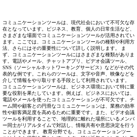
コミュニケーションツールは、現代社会において不可欠な存
在となっています。ビジネス、教育、個人の日常生活など、
さまざまな場面でコミュニケーションツールが活用されてい
ます。ここでは、コミュニケーションツールの種類や利用方
法、さらにはその重要性について詳しく説明します。 ま
ず、コミュニケーションツールにはさまざまな種類がありま
す。電話やメール、チャットアプリ、ビデオ会議ツール、
SNS（ソーシャルネットワーキングサービス）などがその代
表的な例です。これらのツールは、文字や音声、映像などを
介して情報をやり取りする手段として利用されています。
コミュニケーションツールは、ビジネス環境において特に重
要な役割を果たしています。例えば、ビジネスにおいては、
電話やメールを使ったコミュニケーションが不可欠です。チ
ーム間や顧客との円滑なコミュニケーションは、業務の効率
性や顧客満足度を高めるために重要です。また、ビデオ会議
ツールを利用することで、地理的に離れた場所にいるメンバ
ー同士がリアルタイムで対話し、情報共有や意思決定を行う
ことができます。 教育分野でも、コミュニケーションツー