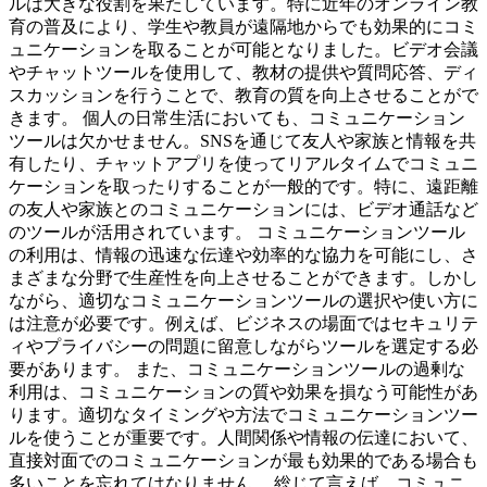
ルは大きな役割を果たしています。特に近年のオンライン教
育の普及により、学生や教員が遠隔地からでも効果的にコミ
ュニケーションを取ることが可能となりました。ビデオ会議
やチャットツールを使用して、教材の提供や質問応答、ディ
スカッションを行うことで、教育の質を向上させることがで
きます。 個人の日常生活においても、コミュニケーション
ツールは欠かせません。SNSを通じて友人や家族と情報を共
有したり、チャットアプリを使ってリアルタイムでコミュニ
ケーションを取ったりすることが一般的です。特に、遠距離
の友人や家族とのコミュニケーションには、ビデオ通話など
のツールが活用されています。 コミュニケーションツール
の利用は、情報の迅速な伝達や効率的な協力を可能にし、さ
まざまな分野で生産性を向上させることができます。しかし
ながら、適切なコミュニケーションツールの選択や使い方に
は注意が必要です。例えば、ビジネスの場面ではセキュリテ
ィやプライバシーの問題に留意しながらツールを選定する必
要があります。 また、コミュニケーションツールの過剰な
利用は、コミュニケーションの質や効果を損なう可能性があ
ります。適切なタイミングや方法でコミュニケーションツー
ルを使うことが重要です。人間関係や情報の伝達において、
直接対面でのコミュニケーションが最も効果的である場合も
多いことを忘れてはなりません。 総じて言えば、コミュニ