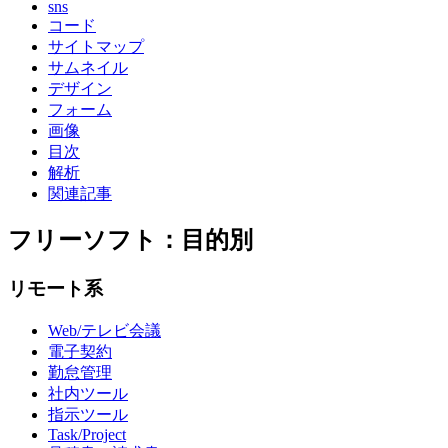
sns
コード
サイトマップ
サムネイル
デザイン
フォーム
画像
目次
解析
関連記事
フリーソフト：目的別
リモート系
Web/テレビ会議
電子契約
勤怠管理
社内ツール
指示ツール
Task/Project