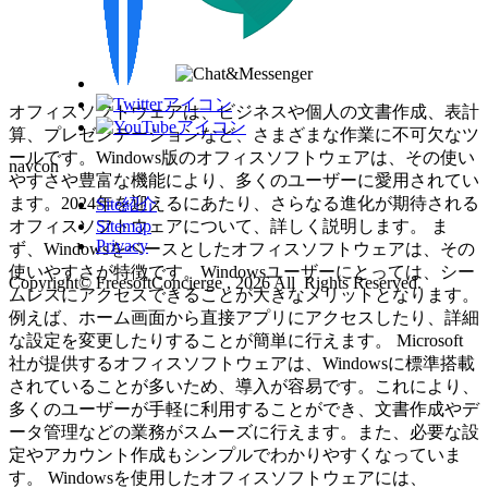
オフィスソフトウェアは、ビジネスや個人の文書作成、表計
算、プレゼンテーションなど、さまざまな作業に不可欠なツ
ールです。Windows版のオフィスソフトウェアは、その使い
navcon
やすさや豊富な機能により、多くのユーザーに愛用されてい
ます。2024年を迎えるにあたり、さらなる進化が期待される
Site紹介
Sitemap
オフィスソフトウェアについて、詳しく説明します。 ま
Privacy
ず、Windowsをベースとしたオフィスソフトウェアは、その
使いやすさが特徴です。Windowsユーザーにとっては、シー
Copyright© FreesoftConcierge , 2026 All Rights Reserved.
ムレスにアクセスできることが大きなメリットとなります。
例えば、ホーム画面から直接アプリにアクセスしたり、詳細
な設定を変更したりすることが簡単に行えます。 Microsoft
社が提供するオフィスソフトウェアは、Windowsに標準搭載
されていることが多いため、導入が容易です。これにより、
多くのユーザーが手軽に利用することができ、文書作成やデ
ータ管理などの業務がスムーズに行えます。また、必要な設
定やアカウント作成もシンプルでわかりやすくなっていま
す。 Windowsを使用したオフィスソフトウェアには、