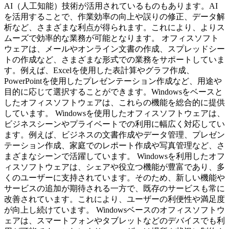
AI（人工知能）技術が活用されているものもあります。AI
を活用することで、作業効率の向上や誤りの修正、データ解
析など、さまざまな利点が得られます。これにより、よりス
ムーズで効率的な業務が可能となります。 オフィスソフト
ウェアは、メールやオンライン文書の作成、スプレッドシー
トの作成など、さまざまな形式での業務をサポートしていま
す。例えば、Excelを使用した表計算やグラフ作成、
PowerPointを使用したプレゼンテーション作成など、用途や
目的に応じて選択することができます。Windowsをベースと
したオフィスソフトウェアは、これらの機能を総合的に提供
しています。 Windowsを使用したオフィスソフトウェアは、
ビジネスシーンやプライベートでの利用に幅広く対応してい
ます。例えば、ビジネスの文書作成やデータ管理、プレゼン
テーション作成、家庭でのレポート作成や写真管理など、さ
まざまなシーンで活躍しています。 Windowsを利用したオフ
ィスソフトウェアは、シェアや役立つ機能が豊富であり、多
くのユーザーに支持されています。そのため、新しい機能や
サービスの追加が期待される一方で、既存のサービスも常に
改善されています。これにより、ユーザーの利便性や満足度
が向上し続けています。 Windowsベースのオフィスソフトウ
ェアは、スマートフォンやタブレットなどのデバイスでも利