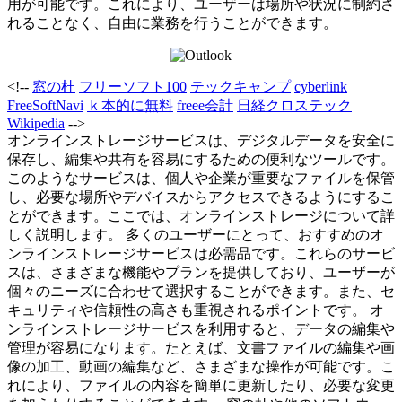
用が可能です。これにより、ユーザーは場所や状況に制約さ
れることなく、自由に業務を行うことができます。
<!--
窓の杜
フリーソフト100
テックキャンプ
cyberlink
FreeSoftNavi
ｋ本的に無料
freee会計
日経クロステック
Wikipedia
-->
オンラインストレージサービスは、デジタルデータを安全に
保存し、編集や共有を容易にするための便利なツールです。
このようなサービスは、個人や企業が重要なファイルを保管
し、必要な場所やデバイスからアクセスできるようにするこ
とができます。ここでは、オンラインストレージについて詳
しく説明します。 多くのユーザーにとって、おすすめのオ
ンラインストレージサービスは必需品です。これらのサービ
スは、さまざまな機能やプランを提供しており、ユーザーが
個々のニーズに合わせて選択することができます。また、セ
キュリティや信頼性の高さも重視されるポイントです。 オ
ンラインストレージサービスを利用すると、データの編集や
管理が容易になります。たとえば、文書ファイルの編集や画
像の加工、動画の編集など、さまざまな操作が可能です。こ
れにより、ファイルの内容を簡単に更新したり、必要な変更