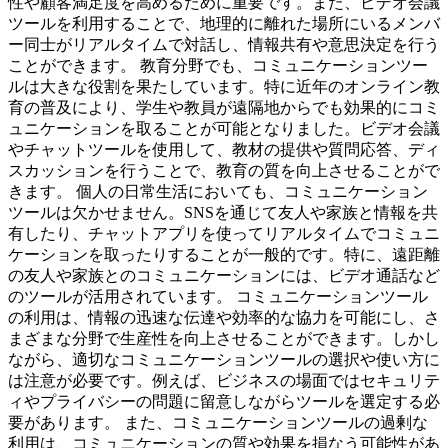
性や顧客満足度を高めるために重要です。また、ビデオ会議
ツールを利用することで、地理的に離れた場所にいるメンバ
ー同士がリアルタイムで対話し、情報共有や意思決定を行う
ことができます。 教育分野でも、コミュニケーションツー
ルは大きな役割を果たしています。特に近年のオンライン教
育の普及により、学生や教員が遠隔地からでも効果的にコミ
ュニケーションを取ることが可能となりました。ビデオ会議
やチャットツールを使用して、教材の提供や質問応答、ディ
スカッションを行うことで、教育の質を向上させることがで
きます。 個人の日常生活においても、コミュニケーション
ツールは欠かせません。SNSを通じて友人や家族と情報を共
有したり、チャットアプリを使ってリアルタイムでコミュニ
ケーションを取ったりすることが一般的です。特に、遠距離
の友人や家族とのコミュニケーションには、ビデオ通話など
のツールが活用されています。 コミュニケーションツール
の利用は、情報の迅速な伝達や効率的な協力を可能にし、さ
まざまな分野で生産性を向上させることができます。しかし
ながら、適切なコミュニケーションツールの選択や使い方に
は注意が必要です。例えば、ビジネスの場面ではセキュリテ
ィやプライバシーの問題に留意しながらツールを選定する必
要があります。 また、コミュニケーションツールの過剰な
利用は、コミュニケーションの質や効果を損なう可能性があ