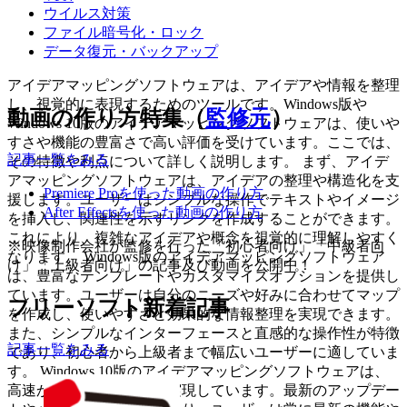
ウイルス対策
ファイル暗号化・ロック
データ復元・バックアップ
アイデアマッピングソフトウェアは、アイデアや情報を整理
し、視覚的に表現するためのツールです。Windows版や
動画の作り方特集（
監修元
）
Windows 10版のアイデアマッピングソフトウェアは、使いや
すさや機能の豊富さで高い評価を受けています。ここでは、
記事一覧をみる
その特徴や利点について詳しく説明します。 まず、アイデ
アマッピングソフトウェアは、アイデアの整理や構造化を支
Premiere Proを使った動画の作り方
援します。ユーザーはシンプルな操作でテキストやイメージ
After Effectsを使った動画の作り方
を挿入し、関連性を示すリンクを作成することができます。
これにより、複雑なアイデアや概念を視覚的に理解しやすく
※映像制作会社が監修を行った「初心者向け」「中級者向
なります。 Windows版のアイデアマッピングソフトウェア
け」「上級者向け」の記事及び動画を公開中！
は、豊富なテンプレートやカスタマイズオプションを提供し
ています。ユーザーは自分のニーズや好みに合わせてマップ
フリーソフト新着記事
を作成し、使いやすさと効果的な情報整理を実現できます。
また、シンプルなインターフェースと直感的な操作性が特徴
記事一覧をみる
であり、初心者から上級者まで幅広いユーザーに適していま
す。 Windows 10版のアイデアマッピングソフトウェアは、
高速かつ安定した動作を実現しています。最新のアップデー