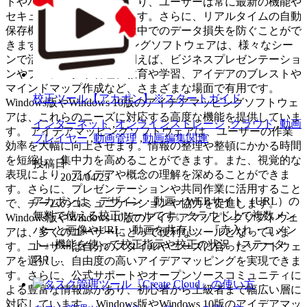
トやバージョンアップにより、ユーザーは常に最新の機能や
セキュリティを享受できます。さらに、リアルタイムの自動
保存機能により、作業の途中でのデータ損失を防ぐことがで
きます。 アイデアマッピングソフトウェアは、様々なシー
ンで活用されています。例えば、ビジネスプレゼンテーショ
ンやプロジェクト管理、教育や学習、アイデアのブレストや
マインドマップ作成など、さまざまな場面で有用です。
校正ツール【アカポン】※スタートガイド
Windows版やWindows 10版のアイデアマッピングソフトウェ
アは、これらのニーズに対応する高度な機能を提供していま
インターネット
,
オンラインストレージ
,
クラウド
,
動画
す。 アイデアマッピングソフトウェアは、ユーザーの作業
プレイヤー
,
動画管理
,
動画編集関連
効率を大幅に向上させます。情報の整理や整頓にかかる時間
を短縮し、集中力を高めることができます。また、視覚的な
投稿日
表現により、アイデアや概念の理解を深めることができま
2024/04/25
す。さらに、プレゼンテーションや共同作業に活用すること
アカポンは、デザイン・動画・WEBサイト（URL）の
で、チームのコミュニケーションや協力を促進します。
無料で使える校正ツールです。クラウド上で複数メン
Windows版やWindows 10版のアイデアマッピングソフトウェ
バーと画像やURL、動画を共有し、『赤入れ・コメン
アは、多くのユーザーにとって便利なツールとなっていま
ト』機能を使って校正指示や校正の状況（ステータ
す。ユーザーは自分のスタイルやニーズに合ったソフトウェ
ス）...
アを選択し、自由度の高いアイデアマッピングを実現できま
す。さらに、公式サポートやオープンソースコミュニティに
よる豊富な情報源があり、初心者から上級者まで幅広い層に
対応しています。 Windows版やWindows 10版のアイデアマッ