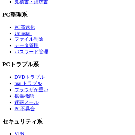
見積書・請求書
PC整理系
PC高速化
Uninstall
ファイル削除
データ管理
パスワード管理
PCトラブル系
DVDトラブル
mailトラブル
ブラウザが重い
拡張機能
迷惑メール
PC不具合
セキュリティ系
VPN