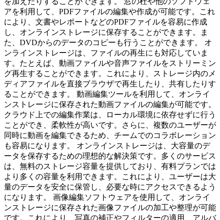
を加えたりすることができます。 窓の杜や他のソフトウェ
アを利用して、PDFファイルの編集や作成が可能です。これ
により、文書やレポートなどのPDFファイルを容易に作成
し、オンラインストレージに保存することができます。ま
た、DVDからのデータのコピーも行うことができます。 オ
ンラインストレージは、ファイルの再生にも対応していま
す。たとえば、動画ファイルや音声ファイルをストリーミン
グ再生することができます。これにより、ストレージ内のメ
ディアファイルを直接ブラウザで再生したり、共有したりす
ることができます。 動画編集ツールを利用して、オンライ
ンストレージに保存された動画ファイルの編集が可能です。
クラウド上での編集作業は、ローカル環境に依存せずに行う
ことができ、柔軟性が高いです。さらに、複数のユーザーが
同時に動画を編集できるため、チームでのコラボレーション
も容易になります。 オンラインストレージは、大容量のデ
ータを保存するための理想的な解決策です。多くのサービス
は、無料のストレージ容量を提供しており、有料プランでは
より多くの容量を利用できます。これにより、ユーザーは大
量のデータを安全に保管し、必要な時にアクセスできるよう
になります。 画像編集ソフトウェアを使用して、オンライ
ンストレージに保存された画像ファイルの加工や整理が可能
です。これにより、写真の補正やフィルターの適用、アルバ