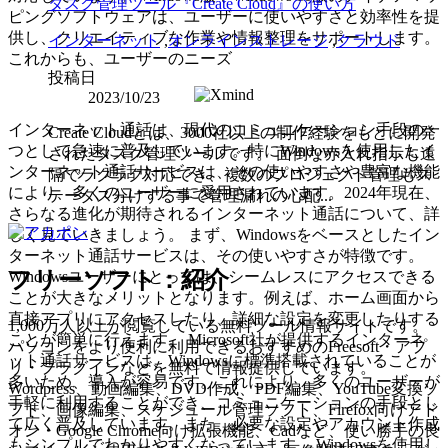
タスク管理ツール『Create Cloud』の使い方
ピングソフトウェアは、ユーザーに使いやすさと効率性を提
供し、クリエイティブな作業や情報整理をサポートします。
インターネット
,
オンラインストレージ
,
クラウド
これからも、ユーザーのニーズ
投稿日
2023/10/23
インターネット通話は、現代のコミュニケーション手段の一
Create Cloudとは、3000社以上の制作経験をもとに開発
つとして急速に普及しています。特にWindowsを使用したイ
されたタスク管理ツールです。 面倒な赤入れ指示も遠
ンターネット通話サービスは、その使いやすさや豊富な機能
隔でラクラク対応でき、複数のプロジェクト管理もス
により、多くのユーザーに愛用されています。2024年現在、
テータス分けする事で管理漏れの心配...
さらなる進化が期待されるインターネット通話について、詳
しく見ていきましょう。 まず、Windowsをベースとしたイン
ターネット通話サービスは、その使いやすさが特徴です。
フリーソフト：紹介
Windowsユーザーにとっては、シームレスにアクセスできる
ことが大きなメリットとなります。例えば、ホーム画面から
直接アプリにアクセスしたり、詳細な設定を変更したりする
1,000万人以上が閲覧している無料ツール情報サイトです。
ことが簡単に行えます。 Microsoft社が提供するインターネ
パソコンをより便利に利用できるおすすめのFreesoft・アプ
ット通話サービスは、Windowsに標準搭載されていることが
リ・プラグインなどを無料で情報提供しています。
多いため、導入が容易です。これにより、多くのユーザーが
Wordpress、動画編集、DVD作成、PDF編集、YouTube変換ソ
手軽に利用することができ、コミュニケーションの手段とし
フト、画像編集、スケジュール管理ソフト、Firefox向けアド
て広く普及しています。また、必要な設定やアカウント作成
オン・Google Chrome向け拡張機能、Cadなど、使い勝手の良
もシンプルでわかりやすくなっています。 Windowsを使用し