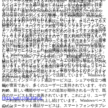
いフリーから使用できるWEBや動画・画像関連記事の「ダ
たインターネット通話サービスには、AI（人工知能）技術
ウンロード」方法や「操作」方法などを定期更新していま
が活用されているものもあります。AIを活用することで、
す。また、最新OSのWindows10やMacにも対応したHDDや
通話品質の向上やノイズの軽減、音声認識機能の追加など、
レジストリなどのシステム管理ソフトやiPhone・Android向
さまざまな利点が得られます。これにより、よりスムーズで
けのおすすめアプリなども解説しています。さらにウイルス
効率的なコミュニケーションが可能となります。 インター
対策ソフト、スパイウェア対策ソフト、ファイアフォールな
ネット通話サービスは、メールやオンラインチャットと同様
ど、パソコンを安全に利用するためのセキュリティ関連のソ
に、さまざまな形式でのコミュニケーションが可能です。例
フトウェアも紹介していますので、個人利用の方はもちろ
えば、ビデオ通話や音声通話、テキストチャットなど、用途
ん、特にビジネス目的でパソコンを使う方は是非、ご活用下
や目的に応じて選択することができます。Windowsを使用し
さい。特集記事としまして、動画制作会社とのコラボ企画と
た通話サービスは、これらの機能を総合的に提供していま
して、フリーランスが「動画の使い方学びたいランキング」
す。 Windowsをベースとしたインターネット通話サービス
をもとに、Adobeソフトを使用した「動画編集」方法などの
は、ビジネスシーンやプライベートでの利用に幅広く対応し
解説も行っております。その他、ワードやエクセルなどの代
ています。例えば、ビジネスの会議や打ち合わせ、リモート
替ソフトとしても使える無償のオフィスソフトやネットワー
ワーク時のコミュニケーション、家族や友人とのオンライン
クへの安全な接続が可能なクライアントソフトなど、おすす
交流など、さまざまなシーンで活躍しています。 Windowsを
めFreesoftを掲載しています。
利用したインターネット通話サービスは、シェアや役立つ機
能が豊富であり、多くのユーザーに支持されています。その
top
page
ため、新しい機能やサービスの追加が期待される一方で、既
存のサービスも常に改善されています。これにより、ユーザ
FREE Soft CONCIERGE
ーの利便性や満足度が向上し続けています。 Windowsベース
のインターネット通話サービスは、スマートフォンやタブレ
navcon