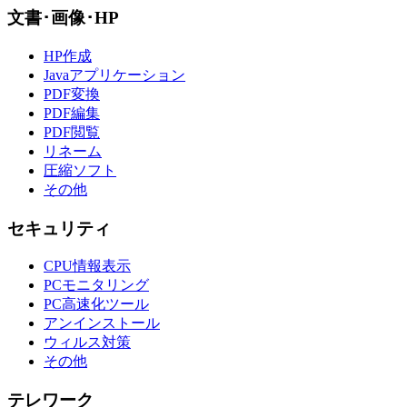
文書･画像･HP
HP作成
Javaアプリケーション
PDF変換
PDF編集
PDF閲覧
リネーム
圧縮ソフト
その他
セキュリティ
CPU情報表示
PCモニタリング
PC高速化ツール
アンインストール
ウィルス対策
その他
テレワーク