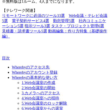
※無料版は1ルーム、4人までになります。
【テレワーク関連】
リモートワークに必須のツール33選
Web会議・テレビ会議
5選
電子契約サービス4選
勤怠管理5選
社内コミュニケ
ーション5選
指示ツール3選
タスク・プロジェクト管理6選
見積書・請求書ツール5選
動画編集：作り方特集（基礎操作
編）
目次
Wherebyのアクセス先
Wherebyのアカウント登録
Wherebyの基本的な使い方
1.Web会議室の作成
2.Web会議室の開始
3.カメラへのアクセス
4.Web会議室への招待
5.Web会議室のロック解除
6.Web会議室からの退室