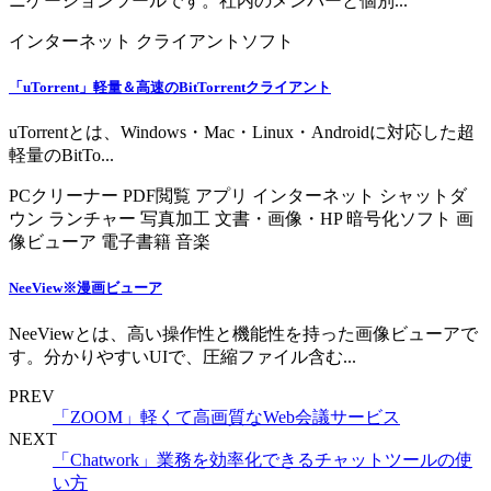
ニケーションツールです。社内のメンバーと個別...
インターネット
クライアントソフト
「uTorrent」軽量＆高速のBitTorrentクライアント
uTorrentとは、Windows・Mac・Linux・Androidに対応した超
軽量のBitTo...
PCクリーナー
PDF閲覧
アプリ
インターネット
シャットダ
ウン
ランチャー
写真加工
文書・画像・HP
暗号化ソフト
画
像ビューア
電子書籍
音楽
NeeView※漫画ビューア
NeeViewとは、高い操作性と機能性を持った画像ビューアで
す。分かりやすいUIで、圧縮ファイル含む...
PREV
「ZOOM」軽くて高画質なWeb会議サービス
NEXT
「Chatwork」業務を効率化できるチャットツールの使
い方