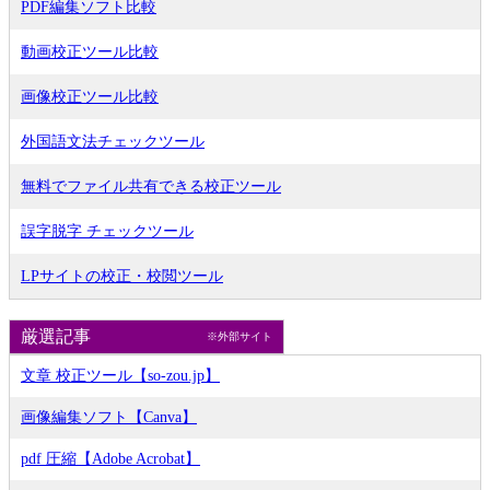
PDF編集ソフト比較
動画校正ツール比較
画像校正ツール比較
外国語文法チェックツール
無料でファイル共有できる校正ツール
誤字脱字 チェックツール
LPサイトの校正・校閲ツール
厳選記事
※外部サイト
文章 校正ツール【so-zou.jp】
画像編集ソフト【Canva】
pdf 圧縮【Adobe Acrobat】