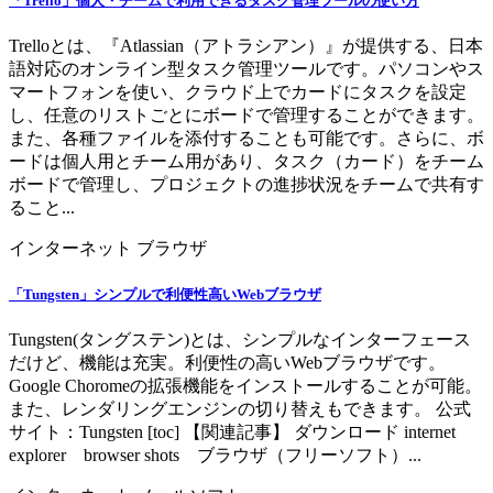
「Trello」個人・チームで利用できるタスク管理ツールの使い方
Trelloとは、『Atlassian（アトラシアン）』が提供する、日本
語対応のオンライン型タスク管理ツールです。パソコンやス
マートフォンを使い、クラウド上でカードにタスクを設定
し、任意のリストごとにボードで管理することができます。
また、各種ファイルを添付することも可能です。さらに、ボ
ードは個人用とチーム用があり、タスク（カード）をチーム
ボードで管理し、プロジェクトの進捗状況をチームで共有す
ること...
インターネット
ブラウザ
「Tungsten」シンプルで利便性高いWebブラウザ
Tungsten(タングステン)とは、シンプルなインターフェース
だけど、機能は充実。利便性の高いWebブラウザです。
Google Choromeの拡張機能をインストールすることが可能。
また、レンダリングエンジンの切り替えもできます。 公式
サイト：Tungsten [toc] 【関連記事】 ダウンロード internet
explorer browser shots ブラウザ（フリーソフト）...