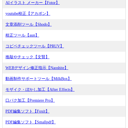
AIイラスト メーカー【Fotor】
youtube校正【アカポン】
文章添削ツール【Shodo】
校正ツール【aun】
コピペチェックツール【PRUV】
推敲やチェック【文賢】
WEBデザイン修正指示【Naoshite】
動画制作サポートツール【MilkBox】
モザイク・ぼかし加工【After Effects】
口パク加工【Premiere Pro】
PDF編集ソフト【Foxit】
PDF編集ソフト【Smallpdf】