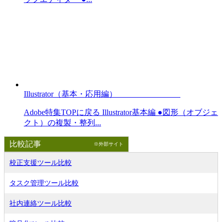
Illustrator（基本・応用編）
Adobe特集TOPに戻る Illustrator基本編 ●図形（オブジェ
クト）の複製・整列...
比較記事
※外部サイト
校正支援ツール比較
タスク管理ツール比較
社内連絡ツール比較