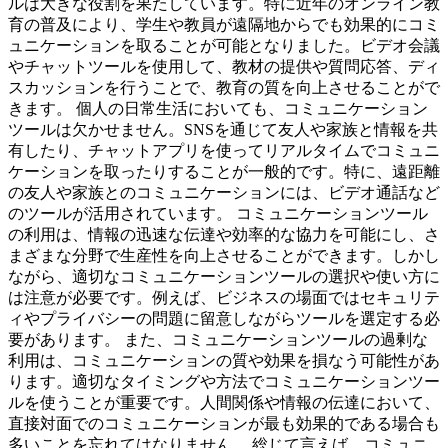
ルは大きな役割を果たしています。特に近年のオンライン教
育の普及により、学生や教員が遠隔地からでも効果的にコミ
ュニケーションを取ることが可能となりました。ビデオ会議
やチャットツールを使用して、教材の提供や質問応答、ディ
スカッションを行うことで、教育の質を向上させることがで
きます。 個人の日常生活においても、コミュニケーション
ツールは欠かせません。SNSを通じて友人や家族と情報を共
有したり、チャットアプリを使ってリアルタイムでコミュニ
ケーションを取ったりすることが一般的です。特に、遠距離
の友人や家族とのコミュニケーションには、ビデオ通話など
のツールが活用されています。 コミュニケーションツール
の利用は、情報の迅速な伝達や効率的な協力を可能にし、さ
まざまな分野で生産性を向上させることができます。しかし
ながら、適切なコミュニケーションツールの選択や使い方に
は注意が必要です。例えば、ビジネスの場面ではセキュリテ
ィやプライバシーの問題に留意しながらツールを選定する必
要があります。 また、コミュニケーションツールの過剰な
利用は、コミュニケーションの質や効果を損なう可能性があ
ります。適切なタイミングや方法でコミュニケーションツー
ルを使うことが重要です。人間関係や情報の伝達において、
直接対面でのコミュニケーションが最も効果的である場合も
多いことを忘れてはなりません。 総じて言えば、コミュニ