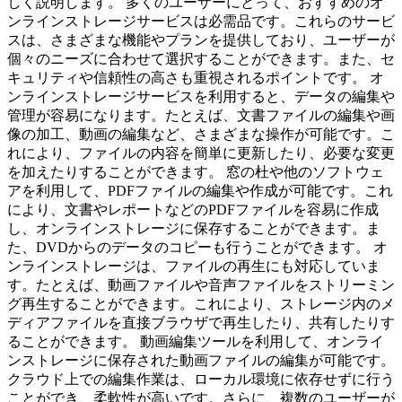
しく説明します。 多くのユーザーにとって、おすすめのオ
ンラインストレージサービスは必需品です。これらのサービ
スは、さまざまな機能やプランを提供しており、ユーザーが
個々のニーズに合わせて選択することができます。また、セ
キュリティや信頼性の高さも重視されるポイントです。 オ
ンラインストレージサービスを利用すると、データの編集や
管理が容易になります。たとえば、文書ファイルの編集や画
像の加工、動画の編集など、さまざまな操作が可能です。こ
れにより、ファイルの内容を簡単に更新したり、必要な変更
を加えたりすることができます。 窓の杜や他のソフトウェ
アを利用して、PDFファイルの編集や作成が可能です。これ
により、文書やレポートなどのPDFファイルを容易に作成
し、オンラインストレージに保存することができます。ま
た、DVDからのデータのコピーも行うことができます。 オ
ンラインストレージは、ファイルの再生にも対応していま
す。たとえば、動画ファイルや音声ファイルをストリーミン
グ再生することができます。これにより、ストレージ内のメ
ディアファイルを直接ブラウザで再生したり、共有したりす
ることができます。 動画編集ツールを利用して、オンライ
ンストレージに保存された動画ファイルの編集が可能です。
クラウド上での編集作業は、ローカル環境に依存せずに行う
ことができ、柔軟性が高いです。さらに、複数のユーザーが