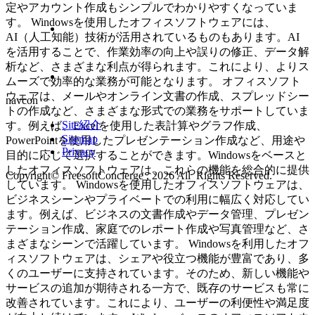
定やアカウント作成もシンプルでわかりやすくなっていま
す。 Windowsを使用したオフィスソフトウェアには、
AI（人工知能）技術が活用されているものもあります。AI
を活用することで、作業効率の向上や誤りの修正、データ解
析など、さまざまな利点が得られます。これにより、よりス
ムーズで効率的な業務が可能となります。 オフィスソフト
ウェアは、メールやオンライン文書の作成、スプレッドシー
navcon
トの作成など、さまざまな形式での業務をサポートしていま
Site紹介
す。例えば、Excelを使用した表計算やグラフ作成、
Sitemap
PowerPointを使用したプレゼンテーション作成など、用途や
Privacy
目的に応じて選択することができます。Windowsをベースと
したオフィスソフトウェアは、これらの機能を総合的に提供
Copyright© FreesoftConcierge , 2026 All Rights Reserved.
しています。 Windowsを使用したオフィスソフトウェアは、
ビジネスシーンやプライベートでの利用に幅広く対応してい
ます。例えば、ビジネスの文書作成やデータ管理、プレゼン
テーション作成、家庭でのレポート作成や写真管理など、さ
まざまなシーンで活躍しています。 Windowsを利用したオフ
ィスソフトウェアは、シェアや役立つ機能が豊富であり、多
くのユーザーに支持されています。そのため、新しい機能や
サービスの追加が期待される一方で、既存のサービスも常に
改善されています。これにより、ユーザーの利便性や満足度