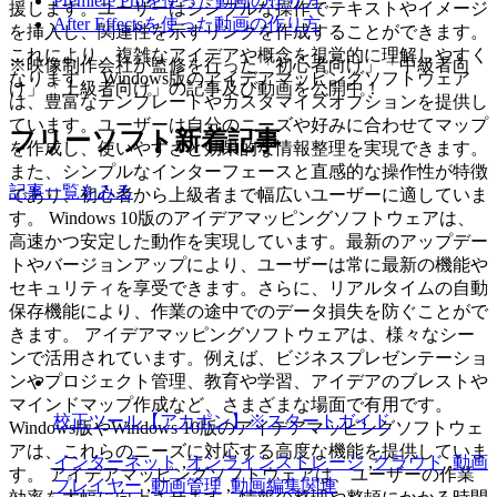
Premiere Proを使った動画の作り方
援します。ユーザーはシンプルな操作でテキストやイメージ
After Effectsを使った動画の作り方
を挿入し、関連性を示すリンクを作成することができます。
これにより、複雑なアイデアや概念を視覚的に理解しやすく
※映像制作会社が監修を行った「初心者向け」「中級者向
なります。 Windows版のアイデアマッピングソフトウェア
け」「上級者向け」の記事及び動画を公開中！
は、豊富なテンプレートやカスタマイズオプションを提供し
ています。ユーザーは自分のニーズや好みに合わせてマップ
フリーソフト新着記事
を作成し、使いやすさと効果的な情報整理を実現できます。
また、シンプルなインターフェースと直感的な操作性が特徴
記事一覧をみる
であり、初心者から上級者まで幅広いユーザーに適していま
す。 Windows 10版のアイデアマッピングソフトウェアは、
高速かつ安定した動作を実現しています。最新のアップデー
トやバージョンアップにより、ユーザーは常に最新の機能や
セキュリティを享受できます。さらに、リアルタイムの自動
保存機能により、作業の途中でのデータ損失を防ぐことがで
きます。 アイデアマッピングソフトウェアは、様々なシー
ンで活用されています。例えば、ビジネスプレゼンテーショ
ンやプロジェクト管理、教育や学習、アイデアのブレストや
マインドマップ作成など、さまざまな場面で有用です。
校正ツール【アカポン】※スタートガイド
Windows版やWindows 10版のアイデアマッピングソフトウェ
アは、これらのニーズに対応する高度な機能を提供していま
インターネット
,
オンラインストレージ
,
クラウド
,
動画
す。 アイデアマッピングソフトウェアは、ユーザーの作業
プレイヤー
,
動画管理
,
動画編集関連