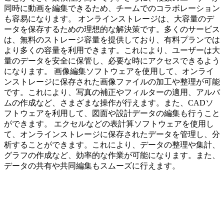
同時に動画を編集できるため、チームでのコラボレーション
も容易になります。 オンラインストレージは、大容量のデ
ータを保存するための理想的な解決策です。多くのサービス
は、無料のストレージ容量を提供しており、有料プランでは
より多くの容量を利用できます。これにより、ユーザーは大
量のデータを安全に保管し、必要な時にアクセスできるよう
になります。 画像編集ソフトウェアを使用して、オンライ
ンストレージに保存された画像ファイルの加工や整理が可能
です。これにより、写真の補正やフィルターの適用、アルバ
ムの作成など、さまざまな操作が行えます。また、CADソ
フトウェアを利用して、図面や設計データの編集も行うこと
ができます。 エクセルなどの表計算ソフトウェアを使用し
て、オンラインストレージに保存されたデータを管理し、分
析することができます。これにより、データの整理や集計、
グラフの作成など、効率的な作業が可能になります。また、
データの共有や共同編集もスムーズに行えます。