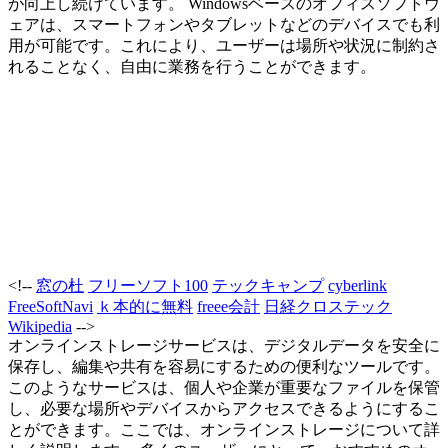
が向上し続けています。 Windowsベースのオフィスソフトウ
ェアは、スマートフォンやタブレットなどのデバイスでも利
用が可能です。これにより、ユーザーは場所や状況に制約さ
れることなく、自由に業務を行うことができます。
<!--
窓の杜
フリーソフト100
テックキャンプ
cyberlink
FreeSoftNavi
ｋ本的に無料
freee会計
日経クロステック
Wikipedia
-->
オンラインストレージサービスは、デジタルデータを安全に
保存し、編集や共有を容易にするための便利なツールです。
このようなサービスは、個人や企業が重要なファイルを保管
し、必要な場所やデバイスからアクセスできるようにするこ
とができます。ここでは、オンラインストレージについて詳