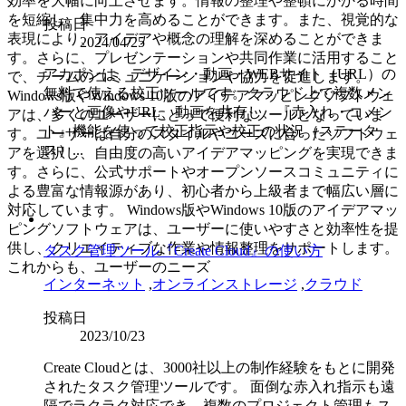
効率を大幅に向上させます。情報の整理や整頓にかかる時間
を短縮し、集中力を高めることができます。また、視覚的な
投稿日
表現により、アイデアや概念の理解を深めることができま
2024/04/25
す。さらに、プレゼンテーションや共同作業に活用すること
アカポンは、デザイン・動画・WEBサイト（URL）の
で、チームのコミュニケーションや協力を促進します。
無料で使える校正ツールです。クラウド上で複数メン
Windows版やWindows 10版のアイデアマッピングソフトウェ
バーと画像やURL、動画を共有し、『赤入れ・コメン
アは、多くのユーザーにとって便利なツールとなっていま
ト』機能を使って校正指示や校正の状況（ステータ
す。ユーザーは自分のスタイルやニーズに合ったソフトウェ
ス）...
アを選択し、自由度の高いアイデアマッピングを実現できま
す。さらに、公式サポートやオープンソースコミュニティに
よる豊富な情報源があり、初心者から上級者まで幅広い層に
対応しています。 Windows版やWindows 10版のアイデアマッ
ピングソフトウェアは、ユーザーに使いやすさと効率性を提
供し、クリエイティブな作業や情報整理をサポートします。
タスク管理ツール『Create Cloud』の使い方
これからも、ユーザーのニーズ
インターネット
,
オンラインストレージ
,
クラウド
投稿日
2023/10/23
Create Cloudとは、3000社以上の制作経験をもとに開発
されたタスク管理ツールです。 面倒な赤入れ指示も遠
隔でラクラク対応でき、複数のプロジェクト管理もス