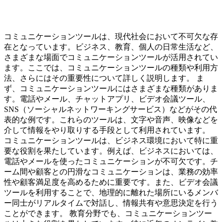
コミュニケーションツールは、現代社会において不可欠な存
在となっています。ビジネス、教育、個人の日常生活など、
さまざまな場面でコミュニケーションツールが活用されてい
ます。ここでは、コミュニケーションツールの種類や利用方
法、さらにはその重要性について詳しく説明します。 ま
ず、コミュニケーションツールにはさまざまな種類がありま
す。電話やメール、チャットアプリ、ビデオ会議ツール、
SNS（ソーシャルネットワーキングサービス）などがその代
表的な例です。これらのツールは、文字や音声、映像などを
介して情報をやり取りする手段として利用されています。
コミュニケーションツールは、ビジネス環境において特に重
要な役割を果たしています。例えば、ビジネスにおいては、
電話やメールを使ったコミュニケーションが不可欠です。チ
ーム間や顧客との円滑なコミュニケーションは、業務の効率
性や顧客満足度を高めるために重要です。また、ビデオ会議
ツールを利用することで、地理的に離れた場所にいるメンバ
ー同士がリアルタイムで対話し、情報共有や意思決定を行う
ことができます。 教育分野でも、コミュニケーションツー