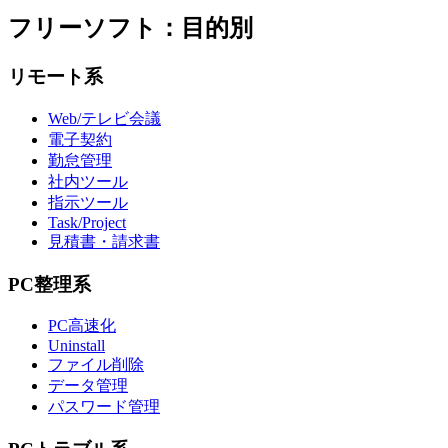
フリーソフト：目的別
リモート系
Web/テレビ会議
電子契約
勤怠管理
社内ツール
指示ツール
Task/Project
見積書・請求書
PC整理系
PC高速化
Uninstall
ファイル削除
データ管理
パスワード管理