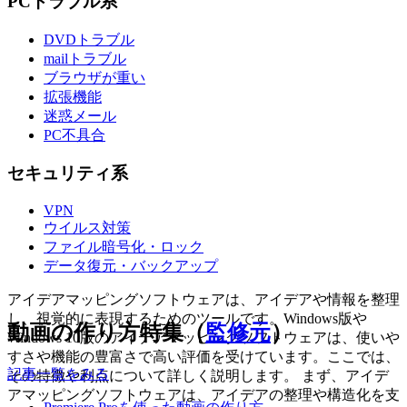
PCトラブル系
DVDトラブル
mailトラブル
ブラウザが重い
拡張機能
迷惑メール
PC不具合
セキュリティ系
VPN
ウイルス対策
ファイル暗号化・ロック
データ復元・バックアップ
アイデアマッピングソフトウェアは、アイデアや情報を整理
し、視覚的に表現するためのツールです。Windows版や
動画の作り方特集（
監修元
）
Windows 10版のアイデアマッピングソフトウェアは、使いや
すさや機能の豊富さで高い評価を受けています。ここでは、
記事一覧をみる
その特徴や利点について詳しく説明します。 まず、アイデ
アマッピングソフトウェアは、アイデアの整理や構造化を支