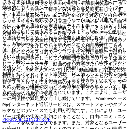
さまざまな利点が得られます。これにより、よりスムーズで
いフリーから使用できるWEBや動画・画像関連記事の「ダ
効率的なコミュニケーションが可能となります。 インター
ウンロード」方法や「操作」方法などを定期更新していま
ネット通話サービスは、メールやオンラインチャットと同様
す。また、最新OSのWindows10やMacにも対応したHDDや
に、さまざまな形式でのコミュニケーションが可能です。例
レジストリなどのシステム管理ソフトやiPhone・Android向
えば、ビデオ通話や音声通話、テキストチャットなど、用途
けのおすすめアプリなども解説しています。さらにウイルス
や目的に応じて選択することができます。Windowsを使用し
対策ソフト、スパイウェア対策ソフト、ファイアフォールな
た通話サービスは、これらの機能を総合的に提供していま
ど、パソコンを安全に利用するためのセキュリティ関連のソ
す。 Windowsをベースとしたインターネット通話サービス
フトウェアも紹介していますので、個人利用の方はもちろ
は、ビジネスシーンやプライベートでの利用に幅広く対応し
ん、特にビジネス目的でパソコンを使う方は是非、ご活用下
ています。例えば、ビジネスの会議や打ち合わせ、リモート
さい。特集記事としまして、動画制作会社とのコラボ企画と
ワーク時のコミュニケーション、家族や友人とのオンライン
して、フリーランスが「動画の使い方学びたいランキング」
交流など、さまざまなシーンで活躍しています。 Windowsを
をもとに、Adobeソフトを使用した「動画編集」方法などの
利用したインターネット通話サービスは、シェアや役立つ機
解説も行っております。その他、ワードやエクセルなどの代
能が豊富であり、多くのユーザーに支持されています。その
替ソフトとしても使える無償のオフィスソフトやネットワー
ため、新しい機能やサービスの追加が期待される一方で、既
クへの安全な接続が可能なクライアントソフトなど、おすす
存のサービスも常に改善されています。これにより、ユーザ
めFreesoftを掲載しています。
ーの利便性や満足度が向上し続けています。 Windowsベース
top
のインターネット通話サービスは、スマートフォンやタブレ
page
ットなどのデバイスでも利用が可能です。これにより、ユー
ザーは場所や状況に制約されることなく、自由にコミュニケ
FREE Soft CONCIERGE
ーションを取ることができます。また、対象となるユーザー
も広がり、より多くの人々とのコミュニケーションが実現さ