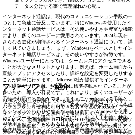
テータス分けする事で管理漏れの心配...
インターネット通話は、現代のコミュニケーション手段の一
つとして急速に普及しています。特にWindowsを使用したイ
ンターネット通話サービスは、その使いやすさや豊富な機能
により、多くのユーザーに愛用されています。2024年現在、
さらなる進化が期待されるインターネット通話について、詳
しく見ていきましょう。 まず、Windowsをベースとしたイン
ターネット通話サービスは、その使いやすさが特徴です。
Windowsユーザーにとっては、シームレスにアクセスできる
ことが大きなメリットとなります。例えば、ホーム画面から
直接アプリにアクセスしたり、詳細な設定を変更したりする
ことが簡単に行えます。 Microsoft社が提供するインターネ
フリーソフト：紹介
ット通話サービスは、Windowsに標準搭載されていることが
多いため、導入が容易です。これにより、多くのユーザーが
手軽に利用することができ、コミュニケーションの手段とし
1,000万人以上が閲覧している無料ツール情報サイトです。
て広く普及しています。また、必要な設定やアカウント作成
パソコンをより便利に利用できるおすすめのFreesoft・アプ
もシンプルでわかりやすくなっています。 Windowsを使用し
リ・プラグインなどを無料で情報提供しています。
たインターネット通話サービスには、AI（人工知能）技術
Wordpress、動画編集、DVD作成、PDF編集、YouTube変換ソ
が活用されているものもあります。AIを活用することで、
フト、画像編集、スケジュール管理ソフト、Firefox向けアド
通話品質の向上やノイズの軽減、音声認識機能の追加など、
オン・Google Chrome向け拡張機能、Cadなど、使い勝手の良