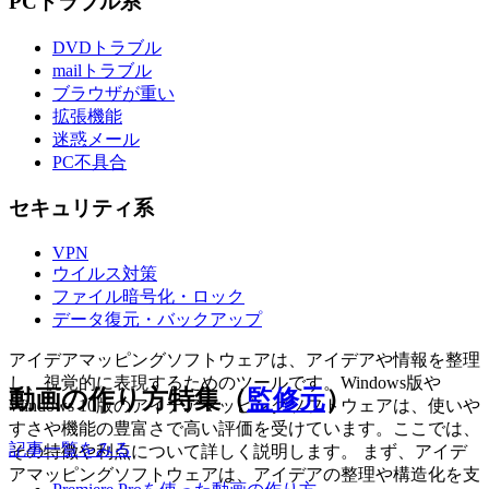
PCトラブル系
DVDトラブル
mailトラブル
ブラウザが重い
拡張機能
迷惑メール
PC不具合
セキュリティ系
VPN
ウイルス対策
ファイル暗号化・ロック
データ復元・バックアップ
アイデアマッピングソフトウェアは、アイデアや情報を整理
し、視覚的に表現するためのツールです。Windows版や
動画の作り方特集（
監修元
）
Windows 10版のアイデアマッピングソフトウェアは、使いや
すさや機能の豊富さで高い評価を受けています。ここでは、
記事一覧をみる
その特徴や利点について詳しく説明します。 まず、アイデ
アマッピングソフトウェアは、アイデアの整理や構造化を支