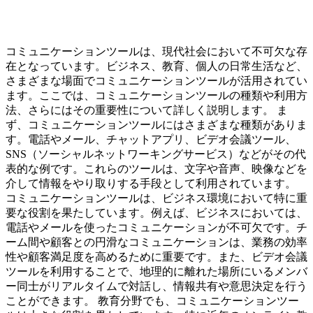
コミュニケーションツールは、現代社会において不可欠な存
在となっています。ビジネス、教育、個人の日常生活など、
さまざまな場面でコミュニケーションツールが活用されてい
ます。ここでは、コミュニケーションツールの種類や利用方
法、さらにはその重要性について詳しく説明します。 ま
ず、コミュニケーションツールにはさまざまな種類がありま
す。電話やメール、チャットアプリ、ビデオ会議ツール、
SNS（ソーシャルネットワーキングサービス）などがその代
表的な例です。これらのツールは、文字や音声、映像などを
介して情報をやり取りする手段として利用されています。
コミュニケーションツールは、ビジネス環境において特に重
要な役割を果たしています。例えば、ビジネスにおいては、
電話やメールを使ったコミュニケーションが不可欠です。チ
ーム間や顧客との円滑なコミュニケーションは、業務の効率
性や顧客満足度を高めるために重要です。また、ビデオ会議
ツールを利用することで、地理的に離れた場所にいるメンバ
ー同士がリアルタイムで対話し、情報共有や意思決定を行う
ことができます。 教育分野でも、コミュニケーションツー