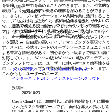
効率を大幅に向上させます。情報の整理や整頓にかかる時間
を短縮し、集中力を高めることができます。また、視覚的な
投稿日
表現により、アイデアや概念の理解を深めることができま
2024/04/25
す。さらに、プレゼンテーションや共同作業に活用すること
アカポンは、デザイン・動画・WEBサイト（URL）の
で、チームのコミュニケーションや協力を促進します。
無料で使える校正ツールです。クラウド上で複数メン
Windows版やWindows 10版のアイデアマッピングソフトウェ
バーと画像やURL、動画を共有し、『赤入れ・コメン
アは、多くのユーザーにとって便利なツールとなっていま
ト』機能を使って校正指示や校正の状況（ステータ
す。ユーザーは自分のスタイルやニーズに合ったソフトウェ
ス）...
アを選択し、自由度の高いアイデアマッピングを実現できま
す。さらに、公式サポートやオープンソースコミュニティに
よる豊富な情報源があり、初心者から上級者まで幅広い層に
対応しています。 Windows版やWindows 10版のアイデアマッ
ピングソフトウェアは、ユーザーに使いやすさと効率性を提
供し、クリエイティブな作業や情報整理をサポートします。
タスク管理ツール『Create Cloud』の使い方
これからも、ユーザーのニーズ
インターネット
,
オンラインストレージ
,
クラウド
投稿日
2023/10/23
Create Cloudとは、3000社以上の制作経験をもとに開発
されたタスク管理ツールです。 面倒な赤入れ指示も遠
隔でラクラク対応でき、複数のプロジェクト管理もス