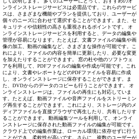
しく説明します。 多くのユーザーにとって、おすすめのオ
ンラインストレージサービスは必需品です。これらのサービ
スは、さまざまな機能やプランを提供しており、ユーザーが
個々のニーズに合わせて選択することができます。また、セ
キュリティや信頼性の高さも重視されるポイントです。 オ
ンラインストレージサービスを利用すると、データの編集や
管理が容易になります。たとえば、文書ファイルの編集や画
像の加工、動画の編集など、さまざまな操作が可能です。こ
れにより、ファイルの内容を簡単に更新したり、必要な変更
を加えたりすることができます。 窓の杜や他のソフトウェ
アを利用して、PDFファイルの編集や作成が可能です。これ
により、文書やレポートなどのPDFファイルを容易に作成
し、オンラインストレージに保存することができます。ま
た、DVDからのデータのコピーも行うことができます。 オ
ンラインストレージは、ファイルの再生にも対応していま
す。たとえば、動画ファイルや音声ファイルをストリーミン
グ再生することができます。これにより、ストレージ内のメ
ディアファイルを直接ブラウザで再生したり、共有したりす
ることができます。 動画編集ツールを利用して、オンライ
ンストレージに保存された動画ファイルの編集が可能です。
クラウド上での編集作業は、ローカル環境に依存せずに行う
ことができ、柔軟性が高いです。さらに、複数のユーザーが