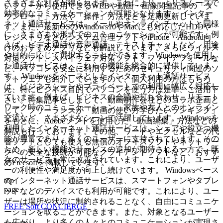
さまざまな利点が得られます。これにより、よりスムーズで
いフリーから使用できるWEBや動画・画像関連記事の「ダ
効率的なコミュニケーションが可能となります。 インター
ウンロード」方法や「操作」方法などを定期更新していま
ネット通話サービスは、メールやオンラインチャットと同様
す。また、最新OSのWindows10やMacにも対応したHDDや
に、さまざまな形式でのコミュニケーションが可能です。例
レジストリなどのシステム管理ソフトやiPhone・Android向
えば、ビデオ通話や音声通話、テキストチャットなど、用途
けのおすすめアプリなども解説しています。さらにウイルス
や目的に応じて選択することができます。Windowsを使用し
対策ソフト、スパイウェア対策ソフト、ファイアフォールな
た通話サービスは、これらの機能を総合的に提供していま
ど、パソコンを安全に利用するためのセキュリティ関連のソ
す。 Windowsをベースとしたインターネット通話サービス
フトウェアも紹介していますので、個人利用の方はもちろ
は、ビジネスシーンやプライベートでの利用に幅広く対応し
ん、特にビジネス目的でパソコンを使う方は是非、ご活用下
ています。例えば、ビジネスの会議や打ち合わせ、リモート
さい。特集記事としまして、動画制作会社とのコラボ企画と
ワーク時のコミュニケーション、家族や友人とのオンライン
して、フリーランスが「動画の使い方学びたいランキング」
交流など、さまざまなシーンで活躍しています。 Windowsを
をもとに、Adobeソフトを使用した「動画編集」方法などの
利用したインターネット通話サービスは、シェアや役立つ機
解説も行っております。その他、ワードやエクセルなどの代
能が豊富であり、多くのユーザーに支持されています。その
替ソフトとしても使える無償のオフィスソフトやネットワー
ため、新しい機能やサービスの追加が期待される一方で、既
クへの安全な接続が可能なクライアントソフトなど、おすす
存のサービスも常に改善されています。これにより、ユーザ
めFreesoftを掲載しています。
ーの利便性や満足度が向上し続けています。 Windowsベース
top
のインターネット通話サービスは、スマートフォンやタブレ
page
ットなどのデバイスでも利用が可能です。これにより、ユー
ザーは場所や状況に制約されることなく、自由にコミュニケ
FREE Soft CONCIERGE
ーションを取ることができます。また、対象となるユーザー
も広がり、より多くの人々とのコミュニケーションが実現さ