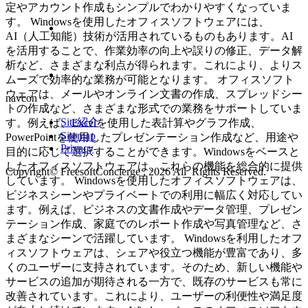
定やアカウント作成もシンプルでわかりやすくなっていま
す。 Windowsを使用したオフィスソフトウェアには、
AI（人工知能）技術が活用されているものもあります。AI
を活用することで、作業効率の向上や誤りの修正、データ解
析など、さまざまな利点が得られます。これにより、よりス
ムーズで効率的な業務が可能となります。 オフィスソフト
ウェアは、メールやオンライン文書の作成、スプレッドシー
navcon
トの作成など、さまざまな形式での業務をサポートしていま
Site紹介
す。例えば、Excelを使用した表計算やグラフ作成、
Sitemap
PowerPointを使用したプレゼンテーション作成など、用途や
Privacy
目的に応じて選択することができます。Windowsをベースと
したオフィスソフトウェアは、これらの機能を総合的に提供
Copyright© FreesoftConcierge , 2026 All Rights Reserved.
しています。 Windowsを使用したオフィスソフトウェアは、
ビジネスシーンやプライベートでの利用に幅広く対応してい
ます。例えば、ビジネスの文書作成やデータ管理、プレゼン
テーション作成、家庭でのレポート作成や写真管理など、さ
まざまなシーンで活躍しています。 Windowsを利用したオフ
ィスソフトウェアは、シェアや役立つ機能が豊富であり、多
くのユーザーに支持されています。そのため、新しい機能や
サービスの追加が期待される一方で、既存のサービスも常に
改善されています。これにより、ユーザーの利便性や満足度