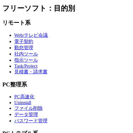
フリーソフト：目的別
リモート系
Web/テレビ会議
電子契約
勤怠管理
社内ツール
指示ツール
Task/Project
見積書・請求書
PC整理系
PC高速化
Uninstall
ファイル削除
データ管理
パスワード管理