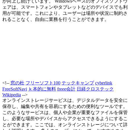
が向上し続けています。 Windowsベースのオフィスソフトウ
ェアは、スマートフォンやタブレットなどのデバイスでも利
用が可能です。これにより、ユーザーは場所や状況に制約さ
れることなく、自由に業務を行うことができます。
<!--
窓の杜
フリーソフト100
テックキャンプ
cyberlink
FreeSoftNavi
ｋ本的に無料
freee会計
日経クロステック
Wikipedia
-->
オンラインストレージサービスは、デジタルデータを安全に
保存し、編集や共有を容易にするための便利なツールです。
このようなサービスは、個人や企業が重要なファイルを保管
し、必要な場所やデバイスからアクセスできるようにするこ
とができます。ここでは、オンラインストレージについて詳