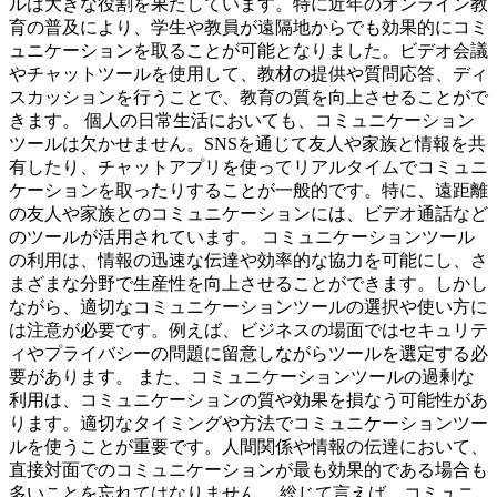
ルは大きな役割を果たしています。特に近年のオンライン教
育の普及により、学生や教員が遠隔地からでも効果的にコミ
ュニケーションを取ることが可能となりました。ビデオ会議
やチャットツールを使用して、教材の提供や質問応答、ディ
スカッションを行うことで、教育の質を向上させることがで
きます。 個人の日常生活においても、コミュニケーション
ツールは欠かせません。SNSを通じて友人や家族と情報を共
有したり、チャットアプリを使ってリアルタイムでコミュニ
ケーションを取ったりすることが一般的です。特に、遠距離
の友人や家族とのコミュニケーションには、ビデオ通話など
のツールが活用されています。 コミュニケーションツール
の利用は、情報の迅速な伝達や効率的な協力を可能にし、さ
まざまな分野で生産性を向上させることができます。しかし
ながら、適切なコミュニケーションツールの選択や使い方に
は注意が必要です。例えば、ビジネスの場面ではセキュリテ
ィやプライバシーの問題に留意しながらツールを選定する必
要があります。 また、コミュニケーションツールの過剰な
利用は、コミュニケーションの質や効果を損なう可能性があ
ります。適切なタイミングや方法でコミュニケーションツー
ルを使うことが重要です。人間関係や情報の伝達において、
直接対面でのコミュニケーションが最も効果的である場合も
多いことを忘れてはなりません。 総じて言えば、コミュニ