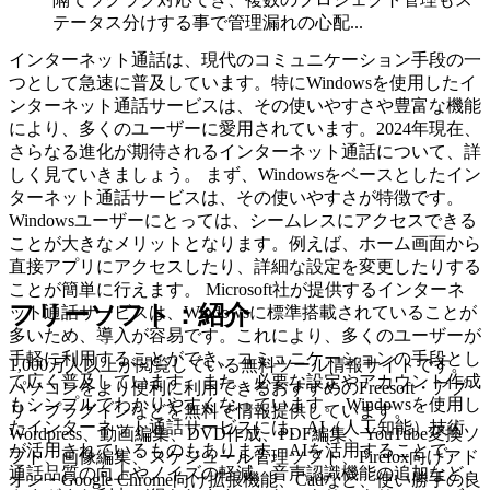
テータス分けする事で管理漏れの心配...
インターネット通話は、現代のコミュニケーション手段の一
つとして急速に普及しています。特にWindowsを使用したイ
ンターネット通話サービスは、その使いやすさや豊富な機能
により、多くのユーザーに愛用されています。2024年現在、
さらなる進化が期待されるインターネット通話について、詳
しく見ていきましょう。 まず、Windowsをベースとしたイン
ターネット通話サービスは、その使いやすさが特徴です。
Windowsユーザーにとっては、シームレスにアクセスできる
ことが大きなメリットとなります。例えば、ホーム画面から
直接アプリにアクセスしたり、詳細な設定を変更したりする
ことが簡単に行えます。 Microsoft社が提供するインターネ
フリーソフト：紹介
ット通話サービスは、Windowsに標準搭載されていることが
多いため、導入が容易です。これにより、多くのユーザーが
手軽に利用することができ、コミュニケーションの手段とし
1,000万人以上が閲覧している無料ツール情報サイトです。
て広く普及しています。また、必要な設定やアカウント作成
パソコンをより便利に利用できるおすすめのFreesoft・アプ
もシンプルでわかりやすくなっています。 Windowsを使用し
リ・プラグインなどを無料で情報提供しています。
たインターネット通話サービスには、AI（人工知能）技術
Wordpress、動画編集、DVD作成、PDF編集、YouTube変換ソ
が活用されているものもあります。AIを活用することで、
フト、画像編集、スケジュール管理ソフト、Firefox向けアド
通話品質の向上やノイズの軽減、音声認識機能の追加など、
オン・Google Chrome向け拡張機能、Cadなど、使い勝手の良