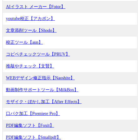
AIイラスト メーカー【Fotor】
youtube校正【アカポン】
文章添削ツール【Shodo】
校正ツール【aun】
コピペチェックツール【PRUV】
推敲やチェック【文賢】
WEBデザイン修正指示【Naoshite】
動画制作サポートツール【MilkBox】
モザイク・ぼかし加工【After Effects】
口パク加工【Premiere Pro】
PDF編集ソフト【Foxit】
PDF編集ソフト【Smallpdf】