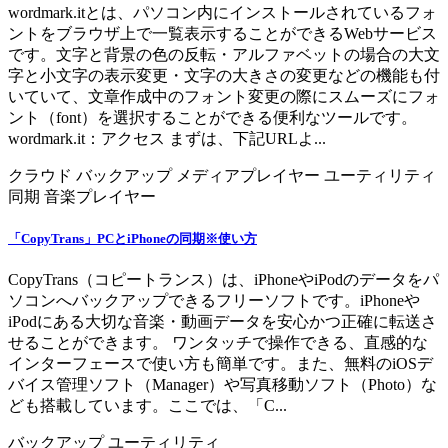
wordmark.itとは、パソコン内にインストールされているフォ
ントをブラウザ上で一覧表示することができるWebサービス
です。文字と背景の色の反転・アルファベットの場合の大文
字と小文字の表示変更・文字の大きさの変更などの機能も付
いていて、文章作成中のフォント変更の際にスムーズにフォ
ント（font）を選択することができる便利なツールです。
wordmark.it：アクセス まずは、下記URLよ...
クラウド
バックアップ
メディアプレイヤー
ユーティリティ
同期
音楽プレイヤー
「CopyTrans」PCとiPhoneの同期※使い方
CopyTrans（コピートランス）は、iPhoneやiPodのデータをパ
ソコンへバックアップできるフリーソフトです。iPhoneや
iPodにある大切な音楽・動画データを安心かつ正確に転送さ
せることができます。 ワンタッチで操作できる、直感的な
インターフェースで使い方も簡単です。また、無料のiOSデ
バイス管理ソフト（Manager）や写真移動ソフト（Photo）な
ども搭載しています。ここでは、「C...
バックアップ
ユーティリティ