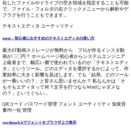
化したファイルやドライブの空き領域を指定することも可能
で、ファイル・フォルダの右クリックメニューから解析やデ
フラグを行うこともできます...
テキストエディタ
ユーティリティ
atom：初心者におすすめのテキストエディタの使い方
最大6T動画ストレージが無料から プロが作るインスタ動
画が〇〇円？ ホームページ初心者からシステムエンジニア
上級者まで、幅広い層で使われているのが「テキストエディ
タ」というツール。どのエディタを選択するかによって、作
業効率に大きく影響を及ぼします。でも「結局、どのツール
が一番いいの？」と皆さん思いませんか？ 私なんかは「そ
もそもエディタって何？文字を打つならWordじゃダメな
の？」というぐらい...
QRコード
パスワード管理
フォント
ユーティリティ
知覚音
量均一化
管理
wordmark.itでフォントをブラウザ上で表示