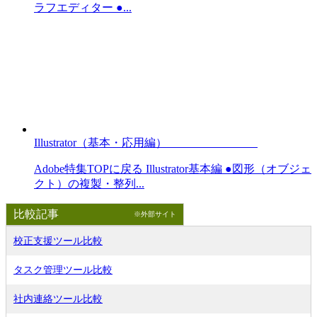
ラフエディター ●...
Illustrator（基本・応用編）
Adobe特集TOPに戻る Illustrator基本編 ●図形（オブジェ
クト）の複製・整列...
比較記事
※外部サイト
校正支援ツール比較
タスク管理ツール比較
社内連絡ツール比較