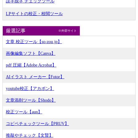
誤字脱字 チェックツール
LPサイトの校正・校閲ツール
厳選記事
※外部サイト
文章 校正ツール【so-zou.jp】
画像編集ソフト【Canva】
pdf 圧縮【Adobe Acrobat】
AIイラスト メーカー【Fotor】
youtube校正【アカポン】
文章添削ツール【Shodo】
校正ツール【aun】
コピペチェックツール【PRUV】
推敲やチェック【文賢】