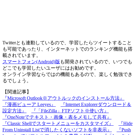
Twitterとも連動しているので、学習したらツイートすること
も可能であったり、インターネットでのランキング機能も搭
載されています。
スマートフォン(Android)版
も開発されているので、いつでも
どこでも学習したいユーザにはお勧めです。
オンライン学習ならではの機能もあるので、楽しく勉強でき
るでしょう。
【関連記事】
『Microsoft Outlook※アウトルックのインストール方法』
『漫画ビューア Leeyes』
『Internet Explorerダウンロード＆
設定方法』
『「FileZilla」FTPソフト※使い方』
『OneNoteでテキスト・画像・表をメモして共有』
『Classic Shellでスタートメニューをカスタマイズ』
『Hide
From Uninstall Listで消したくないソフトを非表示』
『Push