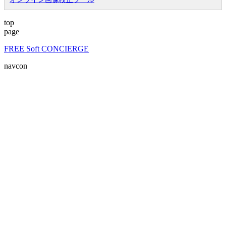
top
page
FREE Soft CONCIERGE
navcon