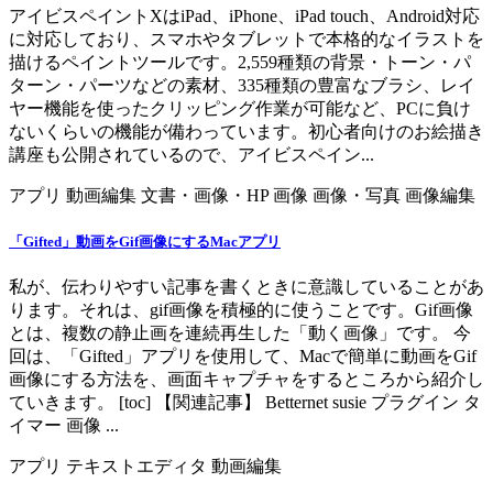
アイビスペイントXはiPad、iPhone、iPad touch、Android対応
に対応しており、スマホやタブレットで本格的なイラストを
描けるペイントツールです。2,559種類の背景・トーン・パ
ターン・パーツなどの素材、335種類の豊富なブラシ、レイ
ヤー機能を使ったクリッピング作業が可能など、PCに負け
ないくらいの機能が備わっています。初心者向けのお絵描き
講座も公開されているので、アイビスペイン...
アプリ
動画編集
文書・画像・HP
画像
画像・写真
画像編集
「Gifted」動画をGif画像にするMacアプリ
私が、伝わりやすい記事を書くときに意識していることがあ
ります。それは、gif画像を積極的に使うことです。Gif画像
とは、複数の静止画を連続再生した「動く画像」です。 今
回は、「Gifted」アプリを使用して、Macで簡単に動画をGif
画像にする方法を、画面キャプチャをするところから紹介し
ていきます。 [toc] 【関連記事】 Betternet susie プラグイン タ
イマー 画像 ...
アプリ
テキストエディタ
動画編集