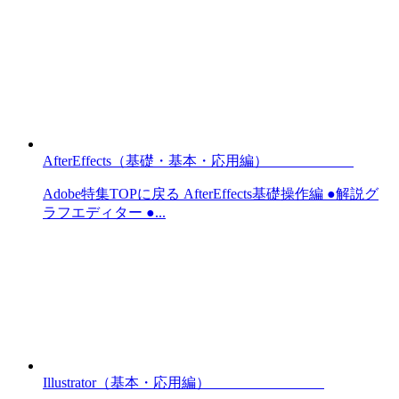
AfterEffects（基礎・基本・応用編）
Adobe特集TOPに戻る AfterEffects基礎操作編 ●解説グ
ラフエディター ●...
Illustrator（基本・応用編）