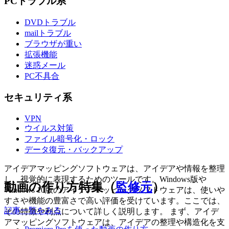
PCトラブル系
DVDトラブル
mailトラブル
ブラウザが重い
拡張機能
迷惑メール
PC不具合
セキュリティ系
VPN
ウイルス対策
ファイル暗号化・ロック
データ復元・バックアップ
アイデアマッピングソフトウェアは、アイデアや情報を整理
し、視覚的に表現するためのツールです。Windows版や
動画の作り方特集（
監修元
）
Windows 10版のアイデアマッピングソフトウェアは、使いや
すさや機能の豊富さで高い評価を受けています。ここでは、
記事一覧をみる
その特徴や利点について詳しく説明します。 まず、アイデ
アマッピングソフトウェアは、アイデアの整理や構造化を支