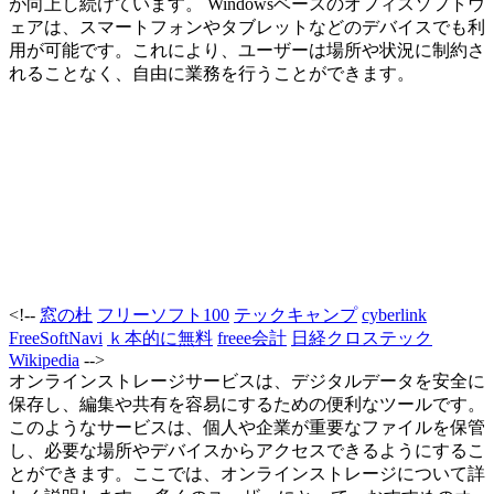
が向上し続けています。 Windowsベースのオフィスソフトウ
ェアは、スマートフォンやタブレットなどのデバイスでも利
用が可能です。これにより、ユーザーは場所や状況に制約さ
れることなく、自由に業務を行うことができます。
<!--
窓の杜
フリーソフト100
テックキャンプ
cyberlink
FreeSoftNavi
ｋ本的に無料
freee会計
日経クロステック
Wikipedia
-->
オンラインストレージサービスは、デジタルデータを安全に
保存し、編集や共有を容易にするための便利なツールです。
このようなサービスは、個人や企業が重要なファイルを保管
し、必要な場所やデバイスからアクセスできるようにするこ
とができます。ここでは、オンラインストレージについて詳