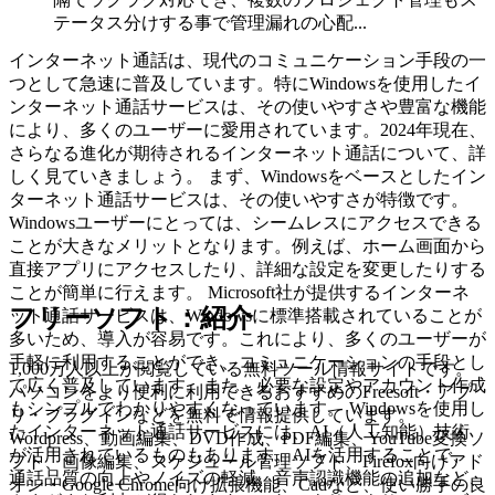
テータス分けする事で管理漏れの心配...
インターネット通話は、現代のコミュニケーション手段の一
つとして急速に普及しています。特にWindowsを使用したイ
ンターネット通話サービスは、その使いやすさや豊富な機能
により、多くのユーザーに愛用されています。2024年現在、
さらなる進化が期待されるインターネット通話について、詳
しく見ていきましょう。 まず、Windowsをベースとしたイン
ターネット通話サービスは、その使いやすさが特徴です。
Windowsユーザーにとっては、シームレスにアクセスできる
ことが大きなメリットとなります。例えば、ホーム画面から
直接アプリにアクセスしたり、詳細な設定を変更したりする
ことが簡単に行えます。 Microsoft社が提供するインターネ
フリーソフト：紹介
ット通話サービスは、Windowsに標準搭載されていることが
多いため、導入が容易です。これにより、多くのユーザーが
手軽に利用することができ、コミュニケーションの手段とし
1,000万人以上が閲覧している無料ツール情報サイトです。
て広く普及しています。また、必要な設定やアカウント作成
パソコンをより便利に利用できるおすすめのFreesoft・アプ
もシンプルでわかりやすくなっています。 Windowsを使用し
リ・プラグインなどを無料で情報提供しています。
たインターネット通話サービスには、AI（人工知能）技術
Wordpress、動画編集、DVD作成、PDF編集、YouTube変換ソ
が活用されているものもあります。AIを活用することで、
フト、画像編集、スケジュール管理ソフト、Firefox向けアド
通話品質の向上やノイズの軽減、音声認識機能の追加など、
オン・Google Chrome向け拡張機能、Cadなど、使い勝手の良