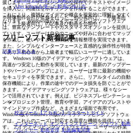
Premiere Proを使った動画の作り方
援します。ユーザーはシンプルな操作でテキストやイメージ
After Effectsを使った動画の作り方
を挿入し、関連性を示すリンクを作成することができます。
これにより、複雑なアイデアや概念を視覚的に理解しやすく
※映像制作会社が監修を行った「初心者向け」「中級者向
なります。 Windows版のアイデアマッピングソフトウェア
け」「上級者向け」の記事及び動画を公開中！
は、豊富なテンプレートやカスタマイズオプションを提供し
ています。ユーザーは自分のニーズや好みに合わせてマップ
フリーソフト新着記事
を作成し、使いやすさと効果的な情報整理を実現できます。
また、シンプルなインターフェースと直感的な操作性が特徴
記事一覧をみる
であり、初心者から上級者まで幅広いユーザーに適していま
す。 Windows 10版のアイデアマッピングソフトウェアは、
高速かつ安定した動作を実現しています。最新のアップデー
トやバージョンアップにより、ユーザーは常に最新の機能や
セキュリティを享受できます。さらに、リアルタイムの自動
保存機能により、作業の途中でのデータ損失を防ぐことがで
きます。 アイデアマッピングソフトウェアは、様々なシー
ンで活用されています。例えば、ビジネスプレゼンテーショ
ンやプロジェクト管理、教育や学習、アイデアのブレストや
マインドマップ作成など、さまざまな場面で有用です。
校正ツール【アカポン】※スタートガイド
Windows版やWindows 10版のアイデアマッピングソフトウェ
アは、これらのニーズに対応する高度な機能を提供していま
インターネット
,
オンラインストレージ
,
クラウド
,
動画
す。 アイデアマッピングソフトウェアは、ユーザーの作業
プレイヤー
,
動画管理
,
動画編集関連