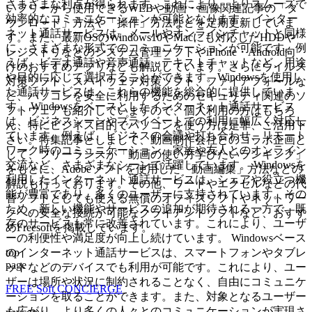
さまざまな利点が得られます。これにより、よりスムーズで
いフリーから使用できるWEBや動画・画像関連記事の「ダ
効率的なコミュニケーションが可能となります。 インター
ウンロード」方法や「操作」方法などを定期更新していま
ネット通話サービスは、メールやオンラインチャットと同様
す。また、最新OSのWindows10やMacにも対応したHDDや
に、さまざまな形式でのコミュニケーションが可能です。例
レジストリなどのシステム管理ソフトやiPhone・Android向
えば、ビデオ通話や音声通話、テキストチャットなど、用途
けのおすすめアプリなども解説しています。さらにウイルス
や目的に応じて選択することができます。Windowsを使用し
対策ソフト、スパイウェア対策ソフト、ファイアフォールな
た通話サービスは、これらの機能を総合的に提供していま
ど、パソコンを安全に利用するためのセキュリティ関連のソ
す。 Windowsをベースとしたインターネット通話サービス
フトウェアも紹介していますので、個人利用の方はもちろ
は、ビジネスシーンやプライベートでの利用に幅広く対応し
ん、特にビジネス目的でパソコンを使う方は是非、ご活用下
ています。例えば、ビジネスの会議や打ち合わせ、リモート
さい。特集記事としまして、動画制作会社とのコラボ企画と
ワーク時のコミュニケーション、家族や友人とのオンライン
して、フリーランスが「動画の使い方学びたいランキング」
交流など、さまざまなシーンで活躍しています。 Windowsを
をもとに、Adobeソフトを使用した「動画編集」方法などの
利用したインターネット通話サービスは、シェアや役立つ機
解説も行っております。その他、ワードやエクセルなどの代
能が豊富であり、多くのユーザーに支持されています。その
替ソフトとしても使える無償のオフィスソフトやネットワー
ため、新しい機能やサービスの追加が期待される一方で、既
クへの安全な接続が可能なクライアントソフトなど、おすす
存のサービスも常に改善されています。これにより、ユーザ
めFreesoftを掲載しています。
ーの利便性や満足度が向上し続けています。 Windowsベース
top
のインターネット通話サービスは、スマートフォンやタブレ
page
ットなどのデバイスでも利用が可能です。これにより、ユー
ザーは場所や状況に制約されることなく、自由にコミュニケ
FREE Soft CONCIERGE
ーションを取ることができます。また、対象となるユーザー
も広がり、より多くの人々とのコミュニケーションが実現さ