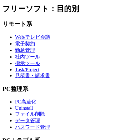
フリーソフト：目的別
リモート系
Web/テレビ会議
電子契約
勤怠管理
社内ツール
指示ツール
Task/Project
見積書・請求書
PC整理系
PC高速化
Uninstall
ファイル削除
データ管理
パスワード管理