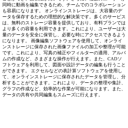
同時に動画を編集できるため、チームでのコラボレーション
も容易になります。 オンラインストレージは、大容量のデ
ータを保存するための理想的な解決策です。多くのサービス
は、無料のストレージ容量を提供しており、有料プランでは
より多くの容量を利用できます。これにより、ユーザーは大
量のデータを安全に保管し、必要な時にアクセスできるよう
になります。 画像編集ソフトウェアを使用して、オンライ
ンストレージに保存された画像ファイルの加工や整理が可能
です。これにより、写真の補正やフィルターの適用、アルバ
ムの作成など、さまざまな操作が行えます。また、CADソ
フトウェアを利用して、図面や設計データの編集も行うこと
ができます。 エクセルなどの表計算ソフトウェアを使用し
て、オンラインストレージに保存されたデータを管理し、分
析することができます。これにより、データの整理や集計、
グラフの作成など、効率的な作業が可能になります。また、
データの共有や共同編集もスムーズに行えます。