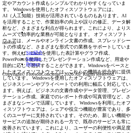
定やアカウント作成もシンプルでわかりやすくなっていま
す。 Windowsを使用したオフィスソフトウェアには、
AI（人工知能）技術が活用されているものもあります。AI
を活用することで、作業効率の向上や誤りの修正、データ解
析など、さまざまな利点が得られます。これにより、よりス
ムーズで効率的な業務が可能となります。 オフィスソフト
ウェアは、メールやオンライン文書の作成、スプレッドシー
navcon
トの作成など、さまざまな形式での業務をサポートしていま
Site紹介
す。例えば、Excelを使用した表計算やグラフ作成、
Sitemap
PowerPointを使用したプレゼンテーション作成など、用途や
Privacy
目的に応じて選択することができます。Windowsをベースと
したオフィスソフトウェアは、これらの機能を総合的に提供
Copyright© FreesoftConcierge , 2026 All Rights Reserved.
しています。 Windowsを使用したオフィスソフトウェアは、
ビジネスシーンやプライベートでの利用に幅広く対応してい
ます。例えば、ビジネスの文書作成やデータ管理、プレゼン
テーション作成、家庭でのレポート作成や写真管理など、さ
まざまなシーンで活躍しています。 Windowsを利用したオフ
ィスソフトウェアは、シェアや役立つ機能が豊富であり、多
くのユーザーに支持されています。そのため、新しい機能や
サービスの追加が期待される一方で、既存のサービスも常に
改善されています。これにより、ユーザーの利便性や満足度