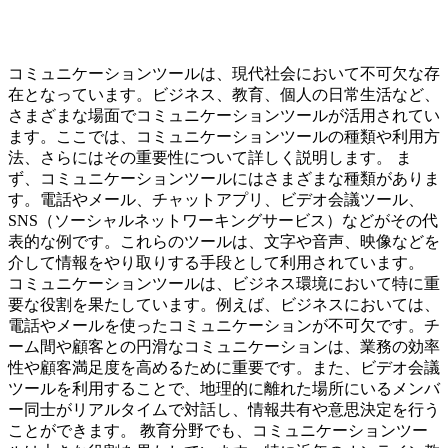
コミュニケーションツールは、現代社会において不可欠な存
在となっています。ビジネス、教育、個人の日常生活など、
さまざまな場面でコミュニケーションツールが活用されてい
ます。ここでは、コミュニケーションツールの種類や利用方
法、さらにはその重要性について詳しく説明します。 ま
ず、コミュニケーションツールにはさまざまな種類がありま
す。電話やメール、チャットアプリ、ビデオ会議ツール、
SNS（ソーシャルネットワーキングサービス）などがその代
表的な例です。これらのツールは、文字や音声、映像などを
介して情報をやり取りする手段として利用されています。
コミュニケーションツールは、ビジネス環境において特に重
要な役割を果たしています。例えば、ビジネスにおいては、
電話やメールを使ったコミュニケーションが不可欠です。チ
ーム間や顧客との円滑なコミュニケーションは、業務の効率
性や顧客満足度を高めるために重要です。また、ビデオ会議
ツールを利用することで、地理的に離れた場所にいるメンバ
ー同士がリアルタイムで対話し、情報共有や意思決定を行う
ことができます。 教育分野でも、コミュニケーションツー