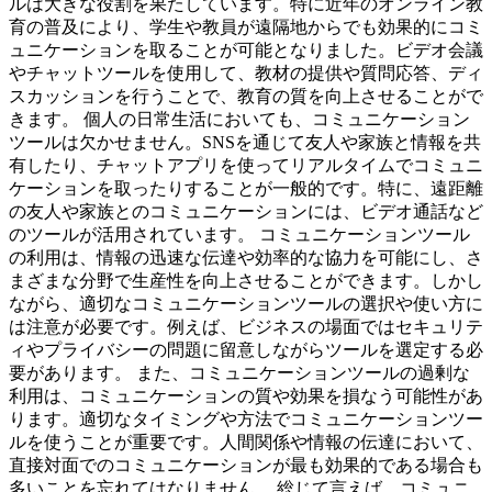
ルは大きな役割を果たしています。特に近年のオンライン教
育の普及により、学生や教員が遠隔地からでも効果的にコミ
ュニケーションを取ることが可能となりました。ビデオ会議
やチャットツールを使用して、教材の提供や質問応答、ディ
スカッションを行うことで、教育の質を向上させることがで
きます。 個人の日常生活においても、コミュニケーション
ツールは欠かせません。SNSを通じて友人や家族と情報を共
有したり、チャットアプリを使ってリアルタイムでコミュニ
ケーションを取ったりすることが一般的です。特に、遠距離
の友人や家族とのコミュニケーションには、ビデオ通話など
のツールが活用されています。 コミュニケーションツール
の利用は、情報の迅速な伝達や効率的な協力を可能にし、さ
まざまな分野で生産性を向上させることができます。しかし
ながら、適切なコミュニケーションツールの選択や使い方に
は注意が必要です。例えば、ビジネスの場面ではセキュリテ
ィやプライバシーの問題に留意しながらツールを選定する必
要があります。 また、コミュニケーションツールの過剰な
利用は、コミュニケーションの質や効果を損なう可能性があ
ります。適切なタイミングや方法でコミュニケーションツー
ルを使うことが重要です。人間関係や情報の伝達において、
直接対面でのコミュニケーションが最も効果的である場合も
多いことを忘れてはなりません。 総じて言えば、コミュニ