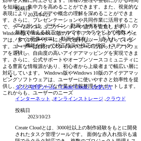
効率を大幅に向上させます。情報の整理や整頓にかかる時間
を短縮し、集中力を高めることができます。また、視覚的な
投稿日
表現により、アイデアや概念の理解を深めることができま
2024/04/25
す。さらに、プレゼンテーションや共同作業に活用すること
アカポンは、デザイン・動画・WEBサイト（URL）の
で、チームのコミュニケーションや協力を促進します。
無料で使える校正ツールです。クラウド上で複数メン
Windows版やWindows 10版のアイデアマッピングソフトウェ
バーと画像やURL、動画を共有し、『赤入れ・コメン
アは、多くのユーザーにとって便利なツールとなっていま
ト』機能を使って校正指示や校正の状況（ステータ
す。ユーザーは自分のスタイルやニーズに合ったソフトウェ
ス）...
アを選択し、自由度の高いアイデアマッピングを実現できま
す。さらに、公式サポートやオープンソースコミュニティに
よる豊富な情報源があり、初心者から上級者まで幅広い層に
対応しています。 Windows版やWindows 10版のアイデアマッ
ピングソフトウェアは、ユーザーに使いやすさと効率性を提
供し、クリエイティブな作業や情報整理をサポートします。
タスク管理ツール『Create Cloud』の使い方
これからも、ユーザーのニーズ
インターネット
,
オンラインストレージ
,
クラウド
投稿日
2023/10/23
Create Cloudとは、3000社以上の制作経験をもとに開発
されたタスク管理ツールです。 面倒な赤入れ指示も遠
隔でラクラク対応でき、複数のプロジェクト管理もス