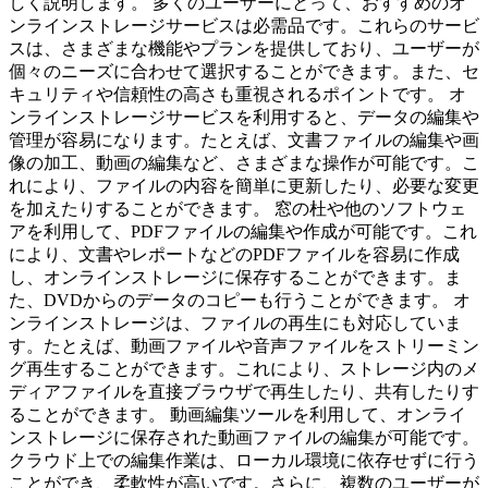
しく説明します。 多くのユーザーにとって、おすすめのオ
ンラインストレージサービスは必需品です。これらのサービ
スは、さまざまな機能やプランを提供しており、ユーザーが
個々のニーズに合わせて選択することができます。また、セ
キュリティや信頼性の高さも重視されるポイントです。 オ
ンラインストレージサービスを利用すると、データの編集や
管理が容易になります。たとえば、文書ファイルの編集や画
像の加工、動画の編集など、さまざまな操作が可能です。こ
れにより、ファイルの内容を簡単に更新したり、必要な変更
を加えたりすることができます。 窓の杜や他のソフトウェ
アを利用して、PDFファイルの編集や作成が可能です。これ
により、文書やレポートなどのPDFファイルを容易に作成
し、オンラインストレージに保存することができます。ま
た、DVDからのデータのコピーも行うことができます。 オ
ンラインストレージは、ファイルの再生にも対応していま
す。たとえば、動画ファイルや音声ファイルをストリーミン
グ再生することができます。これにより、ストレージ内のメ
ディアファイルを直接ブラウザで再生したり、共有したりす
ることができます。 動画編集ツールを利用して、オンライ
ンストレージに保存された動画ファイルの編集が可能です。
クラウド上での編集作業は、ローカル環境に依存せずに行う
ことができ、柔軟性が高いです。さらに、複数のユーザーが