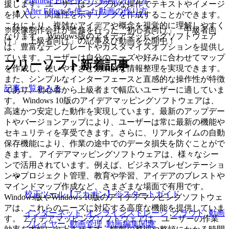
Premiere Proを使った動画の作り方
援します。ユーザーはシンプルな操作でテキストやイメージ
After Effectsを使った動画の作り方
を挿入し、関連性を示すリンクを作成することができます。
これにより、複雑なアイデアや概念を視覚的に理解しやすく
※映像制作会社が監修を行った「初心者向け」「中級者向
なります。 Windows版のアイデアマッピングソフトウェア
け」「上級者向け」の記事及び動画を公開中！
は、豊富なテンプレートやカスタマイズオプションを提供し
ています。ユーザーは自分のニーズや好みに合わせてマップ
フリーソフト新着記事
を作成し、使いやすさと効果的な情報整理を実現できます。
また、シンプルなインターフェースと直感的な操作性が特徴
記事一覧をみる
であり、初心者から上級者まで幅広いユーザーに適していま
す。 Windows 10版のアイデアマッピングソフトウェアは、
高速かつ安定した動作を実現しています。最新のアップデー
トやバージョンアップにより、ユーザーは常に最新の機能や
セキュリティを享受できます。さらに、リアルタイムの自動
保存機能により、作業の途中でのデータ損失を防ぐことがで
きます。 アイデアマッピングソフトウェアは、様々なシー
ンで活用されています。例えば、ビジネスプレゼンテーショ
ンやプロジェクト管理、教育や学習、アイデアのブレストや
マインドマップ作成など、さまざまな場面で有用です。
校正ツール【アカポン】※スタートガイド
Windows版やWindows 10版のアイデアマッピングソフトウェ
アは、これらのニーズに対応する高度な機能を提供していま
インターネット
,
オンラインストレージ
,
クラウド
,
動画
す。 アイデアマッピングソフトウェアは、ユーザーの作業
プレイヤー
,
動画管理
,
動画編集関連