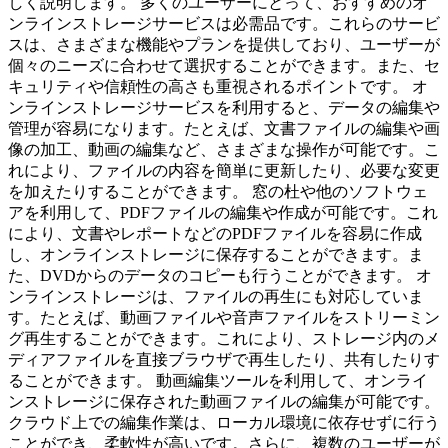
しく説明します。 多くのユーザーにとって、おすすめのオ
ンラインストレージサービスは必需品です。これらのサービ
スは、さまざまな機能やプランを提供しており、ユーザーが
個々のニーズに合わせて選択することができます。また、セ
キュリティや信頼性の高さも重視されるポイントです。 オ
ンラインストレージサービスを利用すると、データの編集や
管理が容易になります。たとえば、文書ファイルの編集や画
像の加工、動画の編集など、さまざまな操作が可能です。こ
れにより、ファイルの内容を簡単に更新したり、必要な変更
を加えたりすることができます。 窓の杜や他のソフトウェ
アを利用して、PDFファイルの編集や作成が可能です。これ
により、文書やレポートなどのPDFファイルを容易に作成
し、オンラインストレージに保存することができます。ま
た、DVDからのデータのコピーも行うことができます。 オ
ンラインストレージは、ファイルの再生にも対応していま
す。たとえば、動画ファイルや音声ファイルをストリーミン
グ再生することができます。これにより、ストレージ内のメ
ディアファイルを直接ブラウザで再生したり、共有したりす
ることができます。 動画編集ツールを利用して、オンライ
ンストレージに保存された動画ファイルの編集が可能です。
クラウド上での編集作業は、ローカル環境に依存せずに行う
ことができ、柔軟性が高いです。さらに、複数のユーザーが