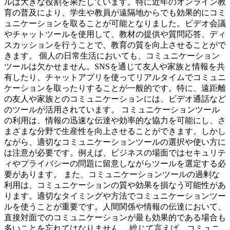
ルは大きな役割を果たしています。特に近年のオンライン教
育の普及により、学生や教員が遠隔地からでも効果的にコミ
ュニケーションを取ることが可能となりました。ビデオ会議
やチャットツールを使用して、教材の提供や質問応答、ディ
スカッションを行うことで、教育の質を向上させることがで
きます。 個人の日常生活においても、コミュニケーション
ツールは欠かせません。SNSを通じて友人や家族と情報を共
有したり、チャットアプリを使ってリアルタイムでコミュニ
ケーションを取ったりすることが一般的です。特に、遠距離
の友人や家族とのコミュニケーションには、ビデオ通話など
のツールが活用されています。 コミュニケーションツール
の利用は、情報の迅速な伝達や効率的な協力を可能にし、さ
まざまな分野で生産性を向上させることができます。しかし
ながら、適切なコミュニケーションツールの選択や使い方に
は注意が必要です。例えば、ビジネスの場面ではセキュリテ
ィやプライバシーの問題に留意しながらツールを選定する必
要があります。 また、コミュニケーションツールの過剰な
利用は、コミュニケーションの質や効果を損なう可能性があ
ります。適切なタイミングや方法でコミュニケーションツー
ルを使うことが重要です。人間関係や情報の伝達において、
直接対面でのコミュニケーションが最も効果的である場合も
多いことを忘れてはなりません。 総じて言えば、コミュニ