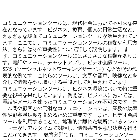
コミュニケーションツールは、現代社会において不可欠な存
在となっています。ビジネス、教育、個人の日常生活など、
さまざまな場面でコミュニケーションツールが活用されてい
ます。ここでは、コミュニケーションツールの種類や利用方
法、さらにはその重要性について詳しく説明します。 ま
ず、コミュニケーションツールにはさまざまな種類がありま
す。電話やメール、チャットアプリ、ビデオ会議ツール、
SNS（ソーシャルネットワーキングサービス）などがその代
表的な例です。これらのツールは、文字や音声、映像などを
介して情報をやり取りする手段として利用されています。
コミュニケーションツールは、ビジネス環境において特に重
要な役割を果たしています。例えば、ビジネスにおいては、
電話やメールを使ったコミュニケーションが不可欠です。チ
ーム間や顧客との円滑なコミュニケーションは、業務の効率
性や顧客満足度を高めるために重要です。また、ビデオ会議
ツールを利用することで、地理的に離れた場所にいるメンバ
ー同士がリアルタイムで対話し、情報共有や意思決定を行う
ことができます。 教育分野でも、コミュニケーションツー