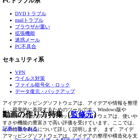
PCトラブル系
DVDトラブル
mailトラブル
ブラウザが重い
拡張機能
迷惑メール
PC不具合
セキュリティ系
VPN
ウイルス対策
ファイル暗号化・ロック
データ復元・バックアップ
アイデアマッピングソフトウェアは、アイデアや情報を整理
し、視覚的に表現するためのツールです。Windows版や
動画の作り方特集（
監修元
）
Windows 10版のアイデアマッピングソフトウェアは、使いや
すさや機能の豊富さで高い評価を受けています。ここでは、
記事一覧をみる
その特徴や利点について詳しく説明します。 まず、アイデ
アマッピングソフトウェアは、アイデアの整理や構造化を支