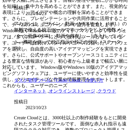
効率を大幅に向上させます。情報の整理や整頓にかかる時間
を短縮し、集中力を高めることができます。また、視覚的な
投稿日
表現により、アイデアや概念の理解を深めることができま
2024/04/25
す。さらに、プレゼンテーションや共同作業に活用すること
アカポンは、デザイン・動画・WEBサイト（URL）の
で、チームのコミュニケーションや協力を促進します。
無料で使える校正ツールです。クラウド上で複数メン
Windows版やWindows 10版のアイデアマッピングソフトウェ
バーと画像やURL、動画を共有し、『赤入れ・コメン
アは、多くのユーザーにとって便利なツールとなっていま
ト』機能を使って校正指示や校正の状況（ステータ
す。ユーザーは自分のスタイルやニーズに合ったソフトウェ
ス）...
アを選択し、自由度の高いアイデアマッピングを実現できま
す。さらに、公式サポートやオープンソースコミュニティに
よる豊富な情報源があり、初心者から上級者まで幅広い層に
対応しています。 Windows版やWindows 10版のアイデアマッ
ピングソフトウェアは、ユーザーに使いやすさと効率性を提
供し、クリエイティブな作業や情報整理をサポートします。
タスク管理ツール『Create Cloud』の使い方
これからも、ユーザーのニーズ
インターネット
,
オンラインストレージ
,
クラウド
投稿日
2023/10/23
Create Cloudとは、3000社以上の制作経験をもとに開発
されたタスク管理ツールです。 面倒な赤入れ指示も遠
隔でラクラク対応でき、複数のプロジェクト管理もス