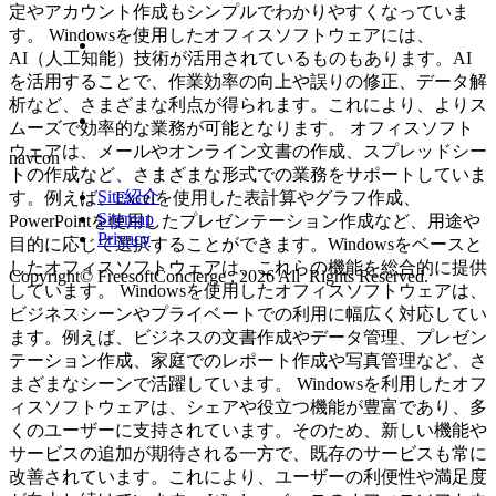
定やアカウント作成もシンプルでわかりやすくなっていま
す。 Windowsを使用したオフィスソフトウェアには、
AI（人工知能）技術が活用されているものもあります。AI
を活用することで、作業効率の向上や誤りの修正、データ解
析など、さまざまな利点が得られます。これにより、よりス
ムーズで効率的な業務が可能となります。 オフィスソフト
ウェアは、メールやオンライン文書の作成、スプレッドシー
navcon
トの作成など、さまざまな形式での業務をサポートしていま
Site紹介
す。例えば、Excelを使用した表計算やグラフ作成、
Sitemap
PowerPointを使用したプレゼンテーション作成など、用途や
Privacy
目的に応じて選択することができます。Windowsをベースと
したオフィスソフトウェアは、これらの機能を総合的に提供
Copyright© FreesoftConcierge , 2026 All Rights Reserved.
しています。 Windowsを使用したオフィスソフトウェアは、
ビジネスシーンやプライベートでの利用に幅広く対応してい
ます。例えば、ビジネスの文書作成やデータ管理、プレゼン
テーション作成、家庭でのレポート作成や写真管理など、さ
まざまなシーンで活躍しています。 Windowsを利用したオフ
ィスソフトウェアは、シェアや役立つ機能が豊富であり、多
くのユーザーに支持されています。そのため、新しい機能や
サービスの追加が期待される一方で、既存のサービスも常に
改善されています。これにより、ユーザーの利便性や満足度