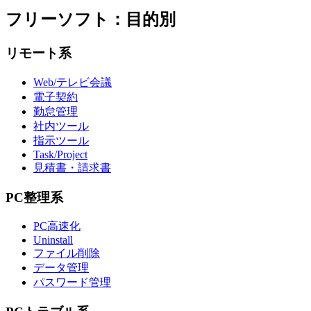
フリーソフト：目的別
リモート系
Web/テレビ会議
電子契約
勤怠管理
社内ツール
指示ツール
Task/Project
見積書・請求書
PC整理系
PC高速化
Uninstall
ファイル削除
データ管理
パスワード管理