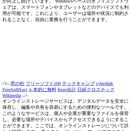
が向上し続けています。 Windowsベースのオフィスソフトウ
ェアは、スマートフォンやタブレットなどのデバイスでも利
用が可能です。これにより、ユーザーは場所や状況に制約さ
れることなく、自由に業務を行うことができます。
<!--
窓の杜
フリーソフト100
テックキャンプ
cyberlink
FreeSoftNavi
ｋ本的に無料
freee会計
日経クロステック
Wikipedia
-->
オンラインストレージサービスは、デジタルデータを安全に
保存し、編集や共有を容易にするための便利なツールです。
このようなサービスは、個人や企業が重要なファイルを保管
し、必要な場所やデバイスからアクセスできるようにするこ
とができます。ここでは、オンラインストレージについて詳