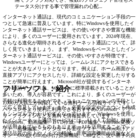
テータス分けする事で管理漏れの心配...
インターネット通話は、現代のコミュニケーション手段の一
つとして急速に普及しています。特にWindowsを使用したイ
ンターネット通話サービスは、その使いやすさや豊富な機能
により、多くのユーザーに愛用されています。2024年現在、
さらなる進化が期待されるインターネット通話について、詳
しく見ていきましょう。 まず、Windowsをベースとしたイン
ターネット通話サービスは、その使いやすさが特徴です。
Windowsユーザーにとっては、シームレスにアクセスできる
ことが大きなメリットとなります。例えば、ホーム画面から
直接アプリにアクセスしたり、詳細な設定を変更したりする
ことが簡単に行えます。 Microsoft社が提供するインターネ
フリーソフト：紹介
ット通話サービスは、Windowsに標準搭載されていることが
多いため、導入が容易です。これにより、多くのユーザーが
手軽に利用することができ、コミュニケーションの手段とし
1,000万人以上が閲覧している無料ツール情報サイトです。
て広く普及しています。また、必要な設定やアカウント作成
パソコンをより便利に利用できるおすすめのFreesoft・アプ
もシンプルでわかりやすくなっています。 Windowsを使用し
リ・プラグインなどを無料で情報提供しています。
たインターネット通話サービスには、AI（人工知能）技術
Wordpress、動画編集、DVD作成、PDF編集、YouTube変換ソ
が活用されているものもあります。AIを活用することで、
フト、画像編集、スケジュール管理ソフト、Firefox向けアド
通話品質の向上やノイズの軽減、音声認識機能の追加など、
オン・Google Chrome向け拡張機能、Cadなど、使い勝手の良