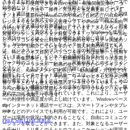
さまざまな利点が得られます。これにより、よりスムーズで
いフリーから使用できるWEBや動画・画像関連記事の「ダ
効率的なコミュニケーションが可能となります。 インター
ウンロード」方法や「操作」方法などを定期更新していま
ネット通話サービスは、メールやオンラインチャットと同様
す。また、最新OSのWindows10やMacにも対応したHDDや
に、さまざまな形式でのコミュニケーションが可能です。例
レジストリなどのシステム管理ソフトやiPhone・Android向
えば、ビデオ通話や音声通話、テキストチャットなど、用途
けのおすすめアプリなども解説しています。さらにウイルス
や目的に応じて選択することができます。Windowsを使用し
対策ソフト、スパイウェア対策ソフト、ファイアフォールな
た通話サービスは、これらの機能を総合的に提供していま
ど、パソコンを安全に利用するためのセキュリティ関連のソ
す。 Windowsをベースとしたインターネット通話サービス
フトウェアも紹介していますので、個人利用の方はもちろ
は、ビジネスシーンやプライベートでの利用に幅広く対応し
ん、特にビジネス目的でパソコンを使う方は是非、ご活用下
ています。例えば、ビジネスの会議や打ち合わせ、リモート
さい。特集記事としまして、動画制作会社とのコラボ企画と
ワーク時のコミュニケーション、家族や友人とのオンライン
して、フリーランスが「動画の使い方学びたいランキング」
交流など、さまざまなシーンで活躍しています。 Windowsを
をもとに、Adobeソフトを使用した「動画編集」方法などの
利用したインターネット通話サービスは、シェアや役立つ機
解説も行っております。その他、ワードやエクセルなどの代
能が豊富であり、多くのユーザーに支持されています。その
替ソフトとしても使える無償のオフィスソフトやネットワー
ため、新しい機能やサービスの追加が期待される一方で、既
クへの安全な接続が可能なクライアントソフトなど、おすす
存のサービスも常に改善されています。これにより、ユーザ
めFreesoftを掲載しています。
ーの利便性や満足度が向上し続けています。 Windowsベース
top
のインターネット通話サービスは、スマートフォンやタブレ
page
ットなどのデバイスでも利用が可能です。これにより、ユー
ザーは場所や状況に制約されることなく、自由にコミュニケ
FREE Soft CONCIERGE
ーションを取ることができます。また、対象となるユーザー
も広がり、より多くの人々とのコミュニケーションが実現さ