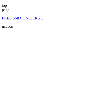
top
page
FREE Soft CONCIERGE
navcon