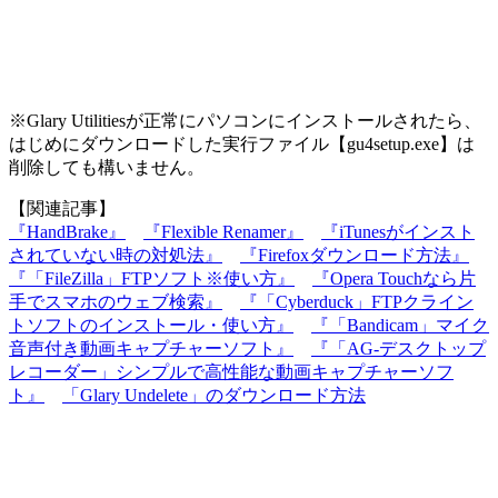
※Glary Utilitiesが正常にパソコンにインストールされたら、
はじめにダウンロードした実行ファイル【gu4setup.exe】は
削除しても構いません。
【関連記事】
『HandBrake』
『Flexible Renamer』
『iTunesがインスト
されていない時の対処法』
『Firefoxダウンロード方法』
『「FileZilla」FTPソフト※使い方』
『Opera Touchなら片
手でスマホのウェブ検索』
『「Cyberduck」FTPクライン
トソフトのインストール・使い方』
『「Bandicam」マイク
音声付き動画キャプチャーソフト』
『「AG-デスクトップ
レコーダー」シンプルで高性能な動画キャプチャーソフ
ト』
「Glary Undelete」のダウンロード方法