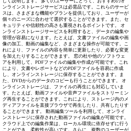
しく説明します。 多くのユーザーにとって、おすすめのオ
ンラインストレージサービスは必需品です。これらのサービ
スは、さまざまな機能やプランを提供しており、ユーザーが
個々のニーズに合わせて選択することができます。また、セ
キュリティや信頼性の高さも重視されるポイントです。 オ
ンラインストレージサービスを利用すると、データの編集や
管理が容易になります。たとえば、文書ファイルの編集や画
像の加工、動画の編集など、さまざまな操作が可能です。こ
れにより、ファイルの内容を簡単に更新したり、必要な変更
を加えたりすることができます。 窓の杜や他のソフトウェ
アを利用して、PDFファイルの編集や作成が可能です。これ
により、文書やレポートなどのPDFファイルを容易に作成
し、オンラインストレージに保存することができます。ま
た、DVDからのデータのコピーも行うことができます。 オ
ンラインストレージは、ファイルの再生にも対応していま
す。たとえば、動画ファイルや音声ファイルをストリーミン
グ再生することができます。これにより、ストレージ内のメ
ディアファイルを直接ブラウザで再生したり、共有したりす
ることができます。 動画編集ツールを利用して、オンライ
ンストレージに保存された動画ファイルの編集が可能です。
クラウド上での編集作業は、ローカル環境に依存せずに行う
ことができ、柔軟性が高いです。さらに、複数のユーザーが