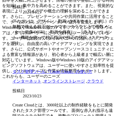
効率を大幅に向上させます。情報の整理や整頓にかかる時間
を短縮し、集中力を高めることができます。また、視覚的な
投稿日
表現により、アイデアや概念の理解を深めることができま
2024/04/25
す。さらに、プレゼンテーションや共同作業に活用すること
アカポンは、デザイン・動画・WEBサイト（URL）の
で、チームのコミュニケーションや協力を促進します。
無料で使える校正ツールです。クラウド上で複数メン
Windows版やWindows 10版のアイデアマッピングソフトウェ
バーと画像やURL、動画を共有し、『赤入れ・コメン
アは、多くのユーザーにとって便利なツールとなっていま
ト』機能を使って校正指示や校正の状況（ステータ
す。ユーザーは自分のスタイルやニーズに合ったソフトウェ
ス）...
アを選択し、自由度の高いアイデアマッピングを実現できま
す。さらに、公式サポートやオープンソースコミュニティに
よる豊富な情報源があり、初心者から上級者まで幅広い層に
対応しています。 Windows版やWindows 10版のアイデアマッ
ピングソフトウェアは、ユーザーに使いやすさと効率性を提
供し、クリエイティブな作業や情報整理をサポートします。
タスク管理ツール『Create Cloud』の使い方
これからも、ユーザーのニーズ
インターネット
,
オンラインストレージ
,
クラウド
投稿日
2023/10/23
Create Cloudとは、3000社以上の制作経験をもとに開発
されたタスク管理ツールです。 面倒な赤入れ指示も遠
隔でラクラク対応でき、複数のプロジェクト管理もス