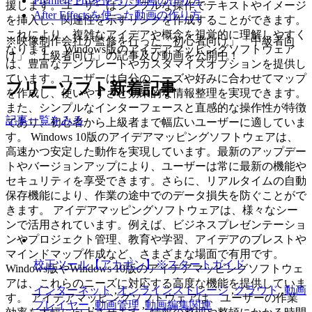
Premiere Proを使った動画の作り方
援します。ユーザーはシンプルな操作でテキストやイメージ
After Effectsを使った動画の作り方
を挿入し、関連性を示すリンクを作成することができます。
これにより、複雑なアイデアや概念を視覚的に理解しやすく
※映像制作会社が監修を行った「初心者向け」「中級者向
なります。 Windows版のアイデアマッピングソフトウェア
け」「上級者向け」の記事及び動画を公開中！
は、豊富なテンプレートやカスタマイズオプションを提供し
ています。ユーザーは自分のニーズや好みに合わせてマップ
フリーソフト新着記事
を作成し、使いやすさと効果的な情報整理を実現できます。
また、シンプルなインターフェースと直感的な操作性が特徴
記事一覧をみる
であり、初心者から上級者まで幅広いユーザーに適していま
す。 Windows 10版のアイデアマッピングソフトウェアは、
高速かつ安定した動作を実現しています。最新のアップデー
トやバージョンアップにより、ユーザーは常に最新の機能や
セキュリティを享受できます。さらに、リアルタイムの自動
保存機能により、作業の途中でのデータ損失を防ぐことがで
きます。 アイデアマッピングソフトウェアは、様々なシー
ンで活用されています。例えば、ビジネスプレゼンテーショ
ンやプロジェクト管理、教育や学習、アイデアのブレストや
マインドマップ作成など、さまざまな場面で有用です。
校正ツール【アカポン】※スタートガイド
Windows版やWindows 10版のアイデアマッピングソフトウェ
アは、これらのニーズに対応する高度な機能を提供していま
インターネット
,
オンラインストレージ
,
クラウド
,
動画
す。 アイデアマッピングソフトウェアは、ユーザーの作業
プレイヤー
,
動画管理
,
動画編集関連