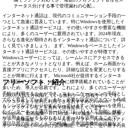
テータス分けする事で管理漏れの心配...
インターネット通話は、現代のコミュニケーション手段の一
つとして急速に普及しています。特にWindowsを使用したイ
ンターネット通話サービスは、その使いやすさや豊富な機能
により、多くのユーザーに愛用されています。2024年現在、
さらなる進化が期待されるインターネット通話について、詳
しく見ていきましょう。 まず、Windowsをベースとしたイン
ターネット通話サービスは、その使いやすさが特徴です。
Windowsユーザーにとっては、シームレスにアクセスできる
ことが大きなメリットとなります。例えば、ホーム画面から
直接アプリにアクセスしたり、詳細な設定を変更したりする
ことが簡単に行えます。 Microsoft社が提供するインターネ
フリーソフト：紹介
ット通話サービスは、Windowsに標準搭載されていることが
多いため、導入が容易です。これにより、多くのユーザーが
手軽に利用することができ、コミュニケーションの手段とし
1,000万人以上が閲覧している無料ツール情報サイトです。
て広く普及しています。また、必要な設定やアカウント作成
パソコンをより便利に利用できるおすすめのFreesoft・アプ
もシンプルでわかりやすくなっています。 Windowsを使用し
リ・プラグインなどを無料で情報提供しています。
たインターネット通話サービスには、AI（人工知能）技術
Wordpress、動画編集、DVD作成、PDF編集、YouTube変換ソ
が活用されているものもあります。AIを活用することで、
フト、画像編集、スケジュール管理ソフト、Firefox向けアド
通話品質の向上やノイズの軽減、音声認識機能の追加など、
オン・Google Chrome向け拡張機能、Cadなど、使い勝手の良