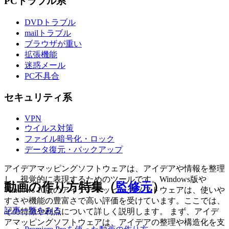
PCトラブル系
DVDトラブル
mailトラブル
ブラウザが重い
拡張機能
迷惑メール
PC不具合
セキュリティ系
VPN
ウイルス対策
ファイル暗号化・ロック
データ復元・バックアップ
アイデアマッピングソフトウェアは、アイデアや情報を整理
し、視覚的に表現するためのツールです。Windows版や
動画の作り方特集（
監修元
）
Windows 10版のアイデアマッピングソフトウェアは、使いや
すさや機能の豊富さで高い評価を受けています。ここでは、
記事一覧をみる
その特徴や利点について詳しく説明します。 まず、アイデ
アマッピングソフトウェアは、アイデアの整理や構造化を支