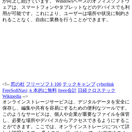
が向上し続けています。 Windowsベースのオフィスソフトウ
ェアは、スマートフォンやタブレットなどのデバイスでも利
用が可能です。これにより、ユーザーは場所や状況に制約さ
れることなく、自由に業務を行うことができます。
<!--
窓の杜
フリーソフト100
テックキャンプ
cyberlink
FreeSoftNavi
ｋ本的に無料
freee会計
日経クロステック
Wikipedia
-->
オンラインストレージサービスは、デジタルデータを安全に
保存し、編集や共有を容易にするための便利なツールです。
このようなサービスは、個人や企業が重要なファイルを保管
し、必要な場所やデバイスからアクセスできるようにするこ
とができます。ここでは、オンラインストレージについて詳