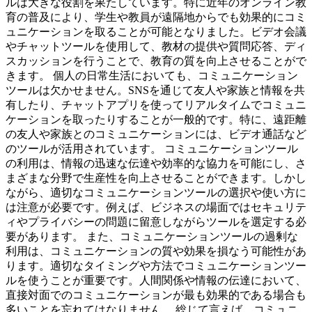
ルは大きな役割を果たしています。特に近年のオンライン教
育の普及により、学生や教員が遠隔地からでも効果的にコミ
ュニケーションを取ることが可能となりました。ビデオ会議
やチャットツールを使用して、教材の提供や質問応答、ディ
スカッションを行うことで、教育の質を向上させることがで
きます。 個人の日常生活においても、コミュニケーション
ツールは欠かせません。SNSを通じて友人や家族と情報を共
有したり、チャットアプリを使ってリアルタイムでコミュニ
ケーションを取ったりすることが一般的です。特に、遠距離
の友人や家族とのコミュニケーションには、ビデオ通話など
のツールが活用されています。 コミュニケーションツール
の利用は、情報の迅速な伝達や効率的な協力を可能にし、さ
まざまな分野で生産性を向上させることができます。しかし
ながら、適切なコミュニケーションツールの選択や使い方に
は注意が必要です。例えば、ビジネスの場面ではセキュリテ
ィやプライバシーの問題に留意しながらツールを選定する必
要があります。 また、コミュニケーションツールの過剰な
利用は、コミュニケーションの質や効果を損なう可能性があ
ります。適切なタイミングや方法でコミュニケーションツー
ルを使うことが重要です。人間関係や情報の伝達において、
直接対面でのコミュニケーションが最も効果的である場合も
多いことを忘れてはなりません。 総じて言えば、コミュニ