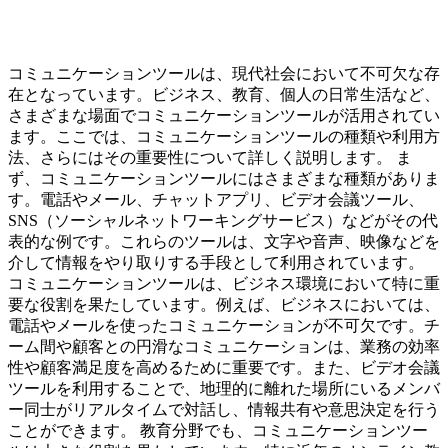
コミュニケーションツールは、現代社会において不可欠な存
在となっています。ビジネス、教育、個人の日常生活など、
さまざまな場面でコミュニケーションツールが活用されてい
ます。ここでは、コミュニケーションツールの種類や利用方
法、さらにはその重要性について詳しく説明します。 ま
ず、コミュニケーションツールにはさまざまな種類がありま
す。電話やメール、チャットアプリ、ビデオ会議ツール、
SNS（ソーシャルネットワーキングサービス）などがその代
表的な例です。これらのツールは、文字や音声、映像などを
介して情報をやり取りする手段として利用されています。
コミュニケーションツールは、ビジネス環境において特に重
要な役割を果たしています。例えば、ビジネスにおいては、
電話やメールを使ったコミュニケーションが不可欠です。チ
ーム間や顧客との円滑なコミュニケーションは、業務の効率
性や顧客満足度を高めるために重要です。また、ビデオ会議
ツールを利用することで、地理的に離れた場所にいるメンバ
ー同士がリアルタイムで対話し、情報共有や意思決定を行う
ことができます。 教育分野でも、コミュニケーションツー