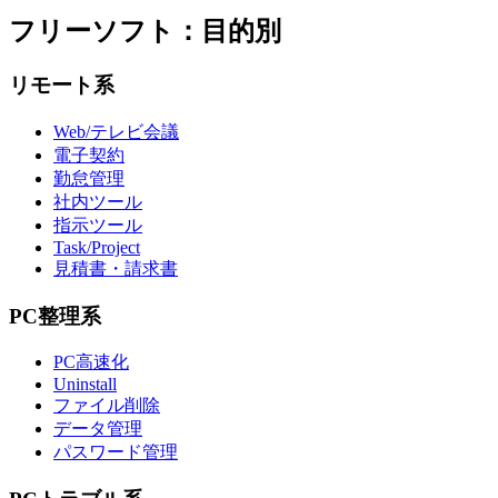
フリーソフト：目的別
リモート系
Web/テレビ会議
電子契約
勤怠管理
社内ツール
指示ツール
Task/Project
見積書・請求書
PC整理系
PC高速化
Uninstall
ファイル削除
データ管理
パスワード管理