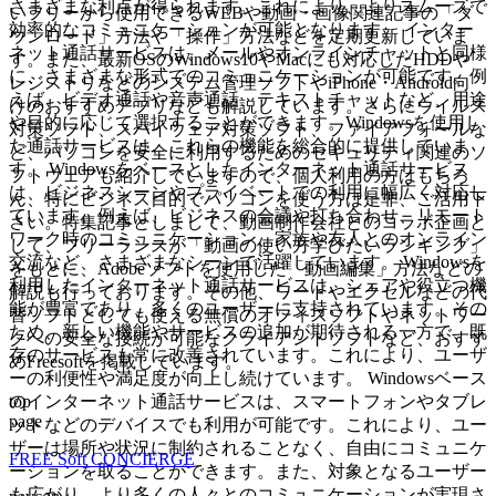
さまざまな利点が得られます。これにより、よりスムーズで
いフリーから使用できるWEBや動画・画像関連記事の「ダ
効率的なコミュニケーションが可能となります。 インター
ウンロード」方法や「操作」方法などを定期更新していま
ネット通話サービスは、メールやオンラインチャットと同様
す。また、最新OSのWindows10やMacにも対応したHDDや
に、さまざまな形式でのコミュニケーションが可能です。例
レジストリなどのシステム管理ソフトやiPhone・Android向
えば、ビデオ通話や音声通話、テキストチャットなど、用途
けのおすすめアプリなども解説しています。さらにウイルス
や目的に応じて選択することができます。Windowsを使用し
対策ソフト、スパイウェア対策ソフト、ファイアフォールな
た通話サービスは、これらの機能を総合的に提供していま
ど、パソコンを安全に利用するためのセキュリティ関連のソ
す。 Windowsをベースとしたインターネット通話サービス
フトウェアも紹介していますので、個人利用の方はもちろ
は、ビジネスシーンやプライベートでの利用に幅広く対応し
ん、特にビジネス目的でパソコンを使う方は是非、ご活用下
ています。例えば、ビジネスの会議や打ち合わせ、リモート
さい。特集記事としまして、動画制作会社とのコラボ企画と
ワーク時のコミュニケーション、家族や友人とのオンライン
して、フリーランスが「動画の使い方学びたいランキング」
交流など、さまざまなシーンで活躍しています。 Windowsを
をもとに、Adobeソフトを使用した「動画編集」方法などの
利用したインターネット通話サービスは、シェアや役立つ機
解説も行っております。その他、ワードやエクセルなどの代
能が豊富であり、多くのユーザーに支持されています。その
替ソフトとしても使える無償のオフィスソフトやネットワー
ため、新しい機能やサービスの追加が期待される一方で、既
クへの安全な接続が可能なクライアントソフトなど、おすす
存のサービスも常に改善されています。これにより、ユーザ
めFreesoftを掲載しています。
ーの利便性や満足度が向上し続けています。 Windowsベース
top
のインターネット通話サービスは、スマートフォンやタブレ
page
ットなどのデバイスでも利用が可能です。これにより、ユー
ザーは場所や状況に制約されることなく、自由にコミュニケ
FREE Soft CONCIERGE
ーションを取ることができます。また、対象となるユーザー
も広がり、より多くの人々とのコミュニケーションが実現さ