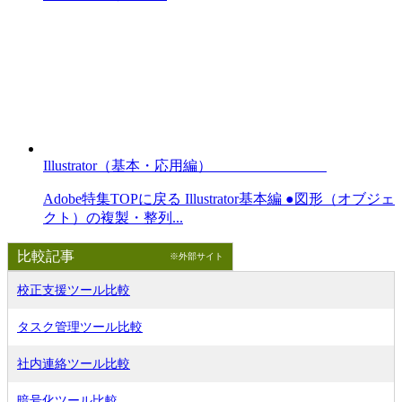
Illustrator（基本・応用編）
Adobe特集TOPに戻る Illustrator基本編 ●図形（オブジェ
クト）の複製・整列...
比較記事
※外部サイト
校正支援ツール比較
タスク管理ツール比較
社内連絡ツール比較
暗号化ツール比較