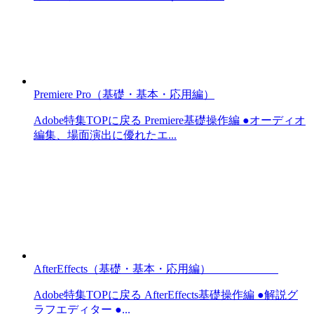
Premiere Pro（基礎・基本・応用編）
Adobe特集TOPに戻る Premiere基礎操作編 ●オーディオ
編集、場面演出に優れたエ...
AfterEffects（基礎・基本・応用編）
Adobe特集TOPに戻る AfterEffects基礎操作編 ●解説グ
ラフエディター ●...