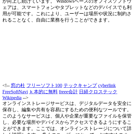
が向上し続けています。 Windowsベースのオフィスソフトウ
ェアは、スマートフォンやタブレットなどのデバイスでも利
用が可能です。これにより、ユーザーは場所や状況に制約さ
れることなく、自由に業務を行うことができます。
<!--
窓の杜
フリーソフト100
テックキャンプ
cyberlink
FreeSoftNavi
ｋ本的に無料
freee会計
日経クロステック
Wikipedia
-->
オンラインストレージサービスは、デジタルデータを安全に
保存し、編集や共有を容易にするための便利なツールです。
このようなサービスは、個人や企業が重要なファイルを保管
し、必要な場所やデバイスからアクセスできるようにするこ
とができます。ここでは、オンラインストレージについて詳