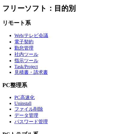
フリーソフト：目的別
リモート系
Web/テレビ会議
電子契約
勤怠管理
社内ツール
指示ツール
Task/Project
見積書・請求書
PC整理系
PC高速化
Uninstall
ファイル削除
データ管理
パスワード管理