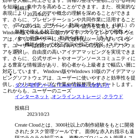
効率を大幅に向上させます。情報の整理や整頓にかかる時間
を短縮し、集中力を高めることができます。また、視覚的な
投稿日
表現により、アイデアや概念の理解を深めることができま
2024/04/25
す。さらに、プレゼンテーションや共同作業に活用すること
アカポンは、デザイン・動画・WEBサイト（URL）の
で、チームのコミュニケーションや協力を促進します。
無料で使える校正ツールです。クラウド上で複数メン
Windows版やWindows 10版のアイデアマッピングソフトウェ
バーと画像やURL、動画を共有し、『赤入れ・コメン
アは、多くのユーザーにとって便利なツールとなっていま
ト』機能を使って校正指示や校正の状況（ステータ
す。ユーザーは自分のスタイルやニーズに合ったソフトウェ
ス）...
アを選択し、自由度の高いアイデアマッピングを実現できま
す。さらに、公式サポートやオープンソースコミュニティに
よる豊富な情報源があり、初心者から上級者まで幅広い層に
対応しています。 Windows版やWindows 10版のアイデアマッ
ピングソフトウェアは、ユーザーに使いやすさと効率性を提
供し、クリエイティブな作業や情報整理をサポートします。
タスク管理ツール『Create Cloud』の使い方
これからも、ユーザーのニーズ
インターネット
,
オンラインストレージ
,
クラウド
投稿日
2023/10/23
Create Cloudとは、3000社以上の制作経験をもとに開発
されたタスク管理ツールです。 面倒な赤入れ指示も遠
隔でラクラク対応でき、複数のプロジェクト管理もス