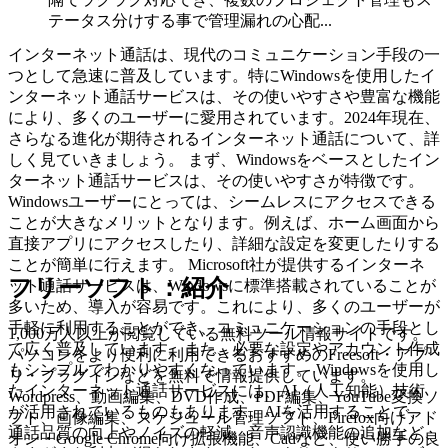
テータス分けする事で管理漏れの心配...
インターネット通話は、現代のコミュニケーション手段の一
つとして急速に普及しています。特にWindowsを使用したイ
ンターネット通話サービスは、その使いやすさや豊富な機能
により、多くのユーザーに愛用されています。2024年現在、
さらなる進化が期待されるインターネット通話について、詳
しく見ていきましょう。 まず、Windowsをベースとしたイン
ターネット通話サービスは、その使いやすさが特徴です。
Windowsユーザーにとっては、シームレスにアクセスできる
ことが大きなメリットとなります。例えば、ホーム画面から
直接アプリにアクセスしたり、詳細な設定を変更したりする
ことが簡単に行えます。 Microsoft社が提供するインターネ
フリーソフト：紹介
ット通話サービスは、Windowsに標準搭載されていることが
多いため、導入が容易です。これにより、多くのユーザーが
手軽に利用することができ、コミュニケーションの手段とし
1,000万人以上が閲覧している無料ツール情報サイトです。
て広く普及しています。また、必要な設定やアカウント作成
パソコンをより便利に利用できるおすすめのFreesoft・アプ
もシンプルでわかりやすくなっています。 Windowsを使用し
リ・プラグインなどを無料で情報提供しています。
たインターネット通話サービスには、AI（人工知能）技術
Wordpress、動画編集、DVD作成、PDF編集、YouTube変換ソ
が活用されているものもあります。AIを活用することで、
フト、画像編集、スケジュール管理ソフト、Firefox向けアド
通話品質の向上やノイズの軽減、音声認識機能の追加など、
オン・Google Chrome向け拡張機能、Cadなど、使い勝手の良