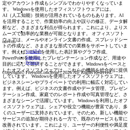
定やアカウント作成もシンプルでわかりやすくなっていま
す。 Windowsを使用したオフィスソフトウェアには、
AI（人工知能）技術が活用されているものもあります。AI
を活用することで、作業効率の向上や誤りの修正、データ解
析など、さまざまな利点が得られます。これにより、よりス
ムーズで効率的な業務が可能となります。 オフィスソフト
ウェアは、メールやオンライン文書の作成、スプレッドシー
navcon
トの作成など、さまざまな形式での業務をサポートしていま
Site紹介
す。例えば、Excelを使用した表計算やグラフ作成、
Sitemap
PowerPointを使用したプレゼンテーション作成など、用途や
Privacy
目的に応じて選択することができます。Windowsをベースと
したオフィスソフトウェアは、これらの機能を総合的に提供
Copyright© FreesoftConcierge , 2026 All Rights Reserved.
しています。 Windowsを使用したオフィスソフトウェアは、
ビジネスシーンやプライベートでの利用に幅広く対応してい
ます。例えば、ビジネスの文書作成やデータ管理、プレゼン
テーション作成、家庭でのレポート作成や写真管理など、さ
まざまなシーンで活躍しています。 Windowsを利用したオフ
ィスソフトウェアは、シェアや役立つ機能が豊富であり、多
くのユーザーに支持されています。そのため、新しい機能や
サービスの追加が期待される一方で、既存のサービスも常に
改善されています。これにより、ユーザーの利便性や満足度