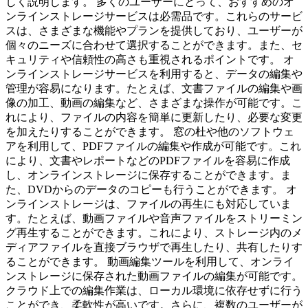
しく説明します。 多くのユーザーにとって、おすすめのオ
ンラインストレージサービスは必需品です。これらのサービ
スは、さまざまな機能やプランを提供しており、ユーザーが
個々のニーズに合わせて選択することができます。また、セ
キュリティや信頼性の高さも重視されるポイントです。 オ
ンラインストレージサービスを利用すると、データの編集や
管理が容易になります。たとえば、文書ファイルの編集や画
像の加工、動画の編集など、さまざまな操作が可能です。こ
れにより、ファイルの内容を簡単に更新したり、必要な変更
を加えたりすることができます。 窓の杜や他のソフトウェ
アを利用して、PDFファイルの編集や作成が可能です。これ
により、文書やレポートなどのPDFファイルを容易に作成
し、オンラインストレージに保存することができます。ま
た、DVDからのデータのコピーも行うことができます。 オ
ンラインストレージは、ファイルの再生にも対応していま
す。たとえば、動画ファイルや音声ファイルをストリーミン
グ再生することができます。これにより、ストレージ内のメ
ディアファイルを直接ブラウザで再生したり、共有したりす
ることができます。 動画編集ツールを利用して、オンライ
ンストレージに保存された動画ファイルの編集が可能です。
クラウド上での編集作業は、ローカル環境に依存せずに行う
ことができ、柔軟性が高いです。さらに、複数のユーザーが