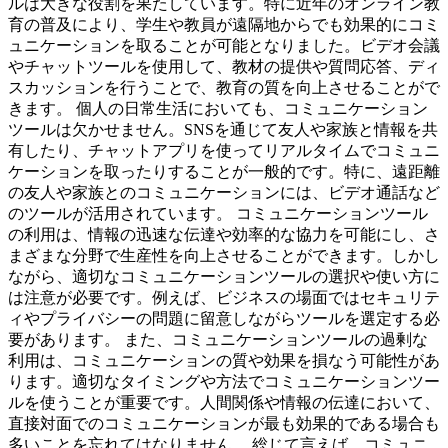
ルは大きな役割を果たしています。特に近年のオンライン教
育の普及により、学生や教員が遠隔地からでも効果的にコミ
ュニケーションを取ることが可能となりました。ビデオ会議
やチャットツールを使用して、教材の提供や質問応答、ディ
スカッションを行うことで、教育の質を向上させることがで
きます。 個人の日常生活においても、コミュニケーション
ツールは欠かせません。SNSを通じて友人や家族と情報を共
有したり、チャットアプリを使ってリアルタイムでコミュニ
ケーションを取ったりすることが一般的です。特に、遠距離
の友人や家族とのコミュニケーションには、ビデオ通話など
のツールが活用されています。 コミュニケーションツール
の利用は、情報の迅速な伝達や効率的な協力を可能にし、さ
まざまな分野で生産性を向上させることができます。しかし
ながら、適切なコミュニケーションツールの選択や使い方に
は注意が必要です。例えば、ビジネスの場面ではセキュリテ
ィやプライバシーの問題に留意しながらツールを選定する必
要があります。 また、コミュニケーションツールの過剰な
利用は、コミュニケーションの質や効果を損なう可能性があ
ります。適切なタイミングや方法でコミュニケーションツー
ルを使うことが重要です。人間関係や情報の伝達において、
直接対面でのコミュニケーションが最も効果的である場合も
多いことを忘れてはなりません。 総じて言えば、コミュニ