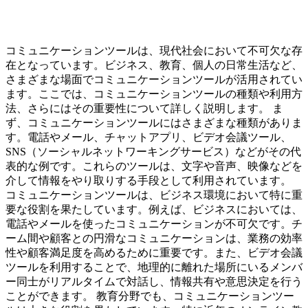
コミュニケーションツールは、現代社会において不可欠な存
在となっています。ビジネス、教育、個人の日常生活など、
さまざまな場面でコミュニケーションツールが活用されてい
ます。ここでは、コミュニケーションツールの種類や利用方
法、さらにはその重要性について詳しく説明します。 ま
ず、コミュニケーションツールにはさまざまな種類がありま
す。電話やメール、チャットアプリ、ビデオ会議ツール、
SNS（ソーシャルネットワーキングサービス）などがその代
表的な例です。これらのツールは、文字や音声、映像などを
介して情報をやり取りする手段として利用されています。
コミュニケーションツールは、ビジネス環境において特に重
要な役割を果たしています。例えば、ビジネスにおいては、
電話やメールを使ったコミュニケーションが不可欠です。チ
ーム間や顧客との円滑なコミュニケーションは、業務の効率
性や顧客満足度を高めるために重要です。また、ビデオ会議
ツールを利用することで、地理的に離れた場所にいるメンバ
ー同士がリアルタイムで対話し、情報共有や意思決定を行う
ことができます。 教育分野でも、コミュニケーションツー