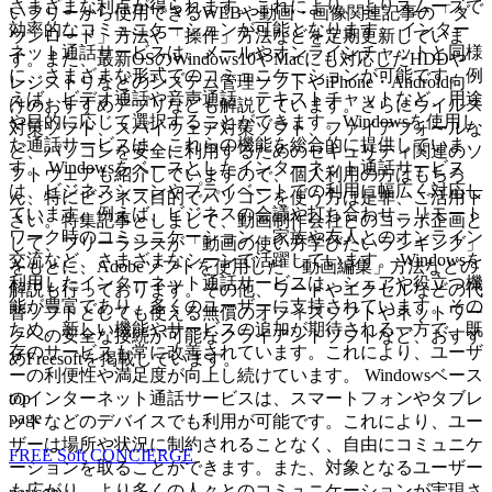
さまざまな利点が得られます。これにより、よりスムーズで
いフリーから使用できるWEBや動画・画像関連記事の「ダ
効率的なコミュニケーションが可能となります。 インター
ウンロード」方法や「操作」方法などを定期更新していま
ネット通話サービスは、メールやオンラインチャットと同様
す。また、最新OSのWindows10やMacにも対応したHDDや
に、さまざまな形式でのコミュニケーションが可能です。例
レジストリなどのシステム管理ソフトやiPhone・Android向
えば、ビデオ通話や音声通話、テキストチャットなど、用途
けのおすすめアプリなども解説しています。さらにウイルス
や目的に応じて選択することができます。Windowsを使用し
対策ソフト、スパイウェア対策ソフト、ファイアフォールな
た通話サービスは、これらの機能を総合的に提供していま
ど、パソコンを安全に利用するためのセキュリティ関連のソ
す。 Windowsをベースとしたインターネット通話サービス
フトウェアも紹介していますので、個人利用の方はもちろ
は、ビジネスシーンやプライベートでの利用に幅広く対応し
ん、特にビジネス目的でパソコンを使う方は是非、ご活用下
ています。例えば、ビジネスの会議や打ち合わせ、リモート
さい。特集記事としまして、動画制作会社とのコラボ企画と
ワーク時のコミュニケーション、家族や友人とのオンライン
して、フリーランスが「動画の使い方学びたいランキング」
交流など、さまざまなシーンで活躍しています。 Windowsを
をもとに、Adobeソフトを使用した「動画編集」方法などの
利用したインターネット通話サービスは、シェアや役立つ機
解説も行っております。その他、ワードやエクセルなどの代
能が豊富であり、多くのユーザーに支持されています。その
替ソフトとしても使える無償のオフィスソフトやネットワー
ため、新しい機能やサービスの追加が期待される一方で、既
クへの安全な接続が可能なクライアントソフトなど、おすす
存のサービスも常に改善されています。これにより、ユーザ
めFreesoftを掲載しています。
ーの利便性や満足度が向上し続けています。 Windowsベース
top
のインターネット通話サービスは、スマートフォンやタブレ
page
ットなどのデバイスでも利用が可能です。これにより、ユー
ザーは場所や状況に制約されることなく、自由にコミュニケ
FREE Soft CONCIERGE
ーションを取ることができます。また、対象となるユーザー
も広がり、より多くの人々とのコミュニケーションが実現さ