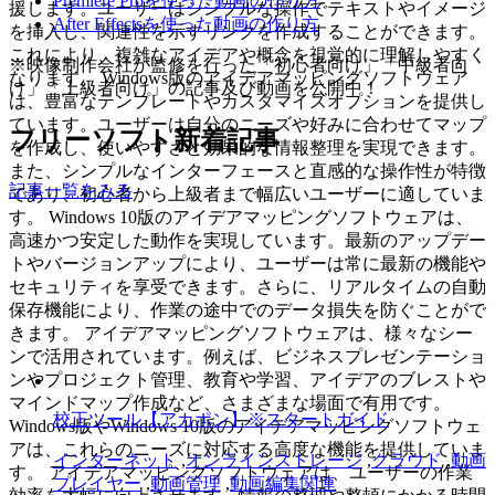
Premiere Proを使った動画の作り方
援します。ユーザーはシンプルな操作でテキストやイメージ
After Effectsを使った動画の作り方
を挿入し、関連性を示すリンクを作成することができます。
これにより、複雑なアイデアや概念を視覚的に理解しやすく
※映像制作会社が監修を行った「初心者向け」「中級者向
なります。 Windows版のアイデアマッピングソフトウェア
け」「上級者向け」の記事及び動画を公開中！
は、豊富なテンプレートやカスタマイズオプションを提供し
ています。ユーザーは自分のニーズや好みに合わせてマップ
フリーソフト新着記事
を作成し、使いやすさと効果的な情報整理を実現できます。
また、シンプルなインターフェースと直感的な操作性が特徴
記事一覧をみる
であり、初心者から上級者まで幅広いユーザーに適していま
す。 Windows 10版のアイデアマッピングソフトウェアは、
高速かつ安定した動作を実現しています。最新のアップデー
トやバージョンアップにより、ユーザーは常に最新の機能や
セキュリティを享受できます。さらに、リアルタイムの自動
保存機能により、作業の途中でのデータ損失を防ぐことがで
きます。 アイデアマッピングソフトウェアは、様々なシー
ンで活用されています。例えば、ビジネスプレゼンテーショ
ンやプロジェクト管理、教育や学習、アイデアのブレストや
マインドマップ作成など、さまざまな場面で有用です。
校正ツール【アカポン】※スタートガイド
Windows版やWindows 10版のアイデアマッピングソフトウェ
アは、これらのニーズに対応する高度な機能を提供していま
インターネット
,
オンラインストレージ
,
クラウド
,
動画
す。 アイデアマッピングソフトウェアは、ユーザーの作業
プレイヤー
,
動画管理
,
動画編集関連