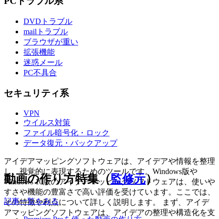
PCトラブル系
DVDトラブル
mailトラブル
ブラウザが重い
拡張機能
迷惑メール
PC不具合
セキュリティ系
VPN
ウイルス対策
ファイル暗号化・ロック
データ復元・バックアップ
アイデアマッピングソフトウェアは、アイデアや情報を整理
し、視覚的に表現するためのツールです。Windows版や
動画の作り方特集（
監修元
）
Windows 10版のアイデアマッピングソフトウェアは、使いや
すさや機能の豊富さで高い評価を受けています。ここでは、
記事一覧をみる
その特徴や利点について詳しく説明します。 まず、アイデ
アマッピングソフトウェアは、アイデアの整理や構造化を支