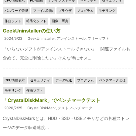
CPU情報表示
PDF閲覧
アンインストール
キャプチャ
セキュリティ
パスワード管理
ファイル削除
ブラウザ
プログラム
モデリング
作曲ソフト
暗号化ソフト
画像・写真
GeekUninstallerの使い方
2024/5/23
GeekUninstaller
,
アンインストール
,
フリーソフト
「いらないソフトがアンインストールできない」「関連ファイルも
含めて、完全に削除したい」そんな時にオス...
CPU情報表示
セキュリティ
データ転送
プログラム
ベンチマークとは
モデリング
作曲ソフト
「CrystalDiskMark」でベンチマークテスト
2020/2/25
CrystalDiskMark
,
テスト
,
ベンチマーク
CrystalDiskMarkとは、HDD・SSD・USBメモリなどの各種ストレ
ージのデータ転送速度...