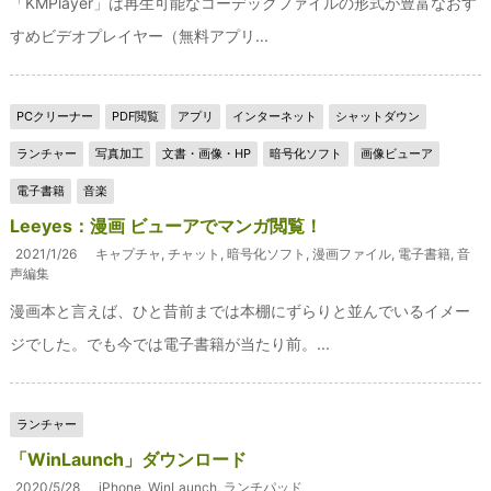
「KMPlayer」は再生可能なコーデックファイルの形式が豊富なおす
すめビデオプレイヤー（無料アプリ...
PCクリーナー
PDF閲覧
アプリ
インターネット
シャットダウン
ランチャー
写真加工
文書・画像・HP
暗号化ソフト
画像ビューア
電子書籍
音楽
Leeyes：漫画 ビューアでマンガ閲覧！
2021/1/26
キャプチャ
,
チャット
,
暗号化ソフト
,
漫画ファイル
,
電子書籍
,
音
声編集
漫画本と言えば、ひと昔前までは本棚にずらりと並んでいるイメー
ジでした。でも今では電子書籍が当たり前。...
ランチャー
「WinLaunch」ダウンロード
2020/5/28
iPhone
,
WinLaunch
,
ランチパッド