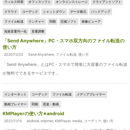
ウィルス対策
オフィスソフト
オンラインストレージ
クライアントソフト
クラウド
コーデック
シャットダウン
データ復元
バックアップ
ファイル転送
ランチャー
同期
圧縮ソフト
画像ビューア
知覚音量均一化
音量調整
「Send Anywhere」PC・スマホ双方向のファイル転送の
使い方
2020/12/23
Send Anywhere
,
ファイル転送
,
使い方
「Send Anywhere」とはPC・スマホで簡単に大容量のファイル転送
が無料でできるサービスです...
インターネット
コーデック
ファイル転送
メディアプレイヤー
動画プレイヤー
同期
音楽・動画
KMPlayerの使い方※android
2021/11/15
android
,
internet
,
KMPlayer
,
media
,
コーデック
,
使い方