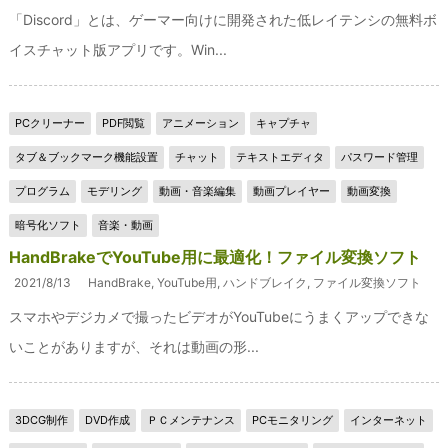
「Discord」とは、ゲーマー向けに開発された低レイテンシの無料ボ
イスチャット版アプリです。Win...
PCクリーナー
PDF閲覧
アニメーション
キャプチャ
タブ＆ブックマーク機能設置
チャット
テキストエディタ
パスワード管理
プログラム
モデリング
動画・音楽編集
動画プレイヤー
動画変換
暗号化ソフト
音楽・動画
HandBrakeでYouTube用に最適化！ファイル変換ソフト
2021/8/13
HandBrake
,
YouTube用
,
ハンドブレイク
,
ファイル変換ソフト
スマホやデジカメで撮ったビデオがYouTubeにうまくアップできな
いことがありますが、それは動画の形...
3DCG制作
DVD作成
ＰＣメンテナンス
PCモニタリング
インターネット