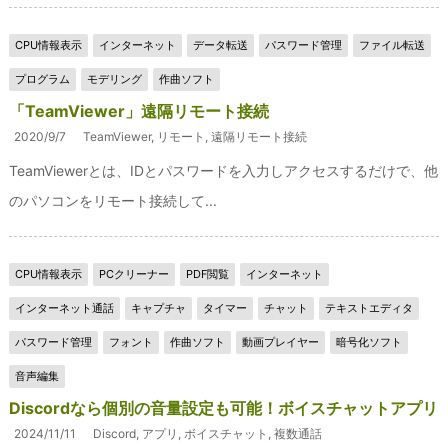
CPU情報表示
インターネット
データ転送
パスワード管理
ファイル転送
プログラム
モデリング
作曲ソフト
「TeamViewer」遠隔リモート接続
2020/9/7
TeamViewer
,
リモート
,
遠隔リモート接続
TeamViewerとは、IDとパスワードを入力しアクセスするだけで、他
のパソコンをリモート接続して...
CPU情報表示
PCクリーナー
PDF閲覧
インターネット
インターネット通話
キャプチャ
タイマー
チャット
テキストエディタ
パスワード管理
フォント
作曲ソフト
動画プレイヤー
暗号化ソフト
音声編集
Discordなら個別の音量設定も可能！ボイスチャットアプリ
2024/11/11
Discord
,
アプリ
,
ボイスチャット
,
複数通話