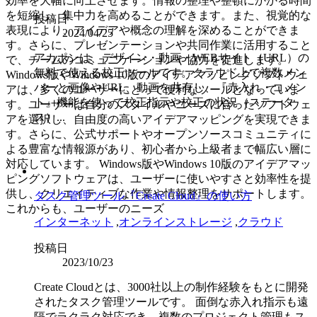
効率を大幅に向上させます。情報の整理や整頓にかかる時間
を短縮し、集中力を高めることができます。また、視覚的な
投稿日
表現により、アイデアや概念の理解を深めることができま
2024/04/25
す。さらに、プレゼンテーションや共同作業に活用すること
アカポンは、デザイン・動画・WEBサイト（URL）の
で、チームのコミュニケーションや協力を促進します。
無料で使える校正ツールです。クラウド上で複数メン
Windows版やWindows 10版のアイデアマッピングソフトウェ
バーと画像やURL、動画を共有し、『赤入れ・コメン
アは、多くのユーザーにとって便利なツールとなっていま
ト』機能を使って校正指示や校正の状況（ステータ
す。ユーザーは自分のスタイルやニーズに合ったソフトウェ
ス）...
アを選択し、自由度の高いアイデアマッピングを実現できま
す。さらに、公式サポートやオープンソースコミュニティに
よる豊富な情報源があり、初心者から上級者まで幅広い層に
対応しています。 Windows版やWindows 10版のアイデアマッ
ピングソフトウェアは、ユーザーに使いやすさと効率性を提
供し、クリエイティブな作業や情報整理をサポートします。
タスク管理ツール『Create Cloud』の使い方
これからも、ユーザーのニーズ
インターネット
,
オンラインストレージ
,
クラウド
投稿日
2023/10/23
Create Cloudとは、3000社以上の制作経験をもとに開発
されたタスク管理ツールです。 面倒な赤入れ指示も遠
隔でラクラク対応でき、複数のプロジェクト管理もス