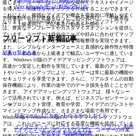
Premiere Proを使った動画の作り方
援します。ユーザーはシンプルな操作でテキストやイメージ
After Effectsを使った動画の作り方
を挿入し、関連性を示すリンクを作成することができます。
これにより、複雑なアイデアや概念を視覚的に理解しやすく
※映像制作会社が監修を行った「初心者向け」「中級者向
なります。 Windows版のアイデアマッピングソフトウェア
け」「上級者向け」の記事及び動画を公開中！
は、豊富なテンプレートやカスタマイズオプションを提供し
ています。ユーザーは自分のニーズや好みに合わせてマップ
フリーソフト新着記事
を作成し、使いやすさと効果的な情報整理を実現できます。
また、シンプルなインターフェースと直感的な操作性が特徴
記事一覧をみる
であり、初心者から上級者まで幅広いユーザーに適していま
す。 Windows 10版のアイデアマッピングソフトウェアは、
高速かつ安定した動作を実現しています。最新のアップデー
トやバージョンアップにより、ユーザーは常に最新の機能や
セキュリティを享受できます。さらに、リアルタイムの自動
保存機能により、作業の途中でのデータ損失を防ぐことがで
きます。 アイデアマッピングソフトウェアは、様々なシー
ンで活用されています。例えば、ビジネスプレゼンテーショ
ンやプロジェクト管理、教育や学習、アイデアのブレストや
マインドマップ作成など、さまざまな場面で有用です。
校正ツール【アカポン】※スタートガイド
Windows版やWindows 10版のアイデアマッピングソフトウェ
アは、これらのニーズに対応する高度な機能を提供していま
インターネット
,
オンラインストレージ
,
クラウド
,
動画
す。 アイデアマッピングソフトウェアは、ユーザーの作業
プレイヤー
,
動画管理
,
動画編集関連