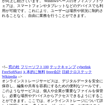
が向上し続けています。 Windowsベースのオフィスソフトウ
ェアは、スマートフォンやタブレットなどのデバイスでも利
用が可能です。これにより、ユーザーは場所や状況に制約さ
れることなく、自由に業務を行うことができます。
<!--
窓の杜
フリーソフト100
テックキャンプ
cyberlink
FreeSoftNavi
ｋ本的に無料
freee会計
日経クロステック
Wikipedia
-->
オンラインストレージサービスは、デジタルデータを安全に
保存し、編集や共有を容易にするための便利なツールです。
このようなサービスは、個人や企業が重要なファイルを保管
し、必要な場所やデバイスからアクセスできるようにするこ
とができます。ここでは、オンラインストレージについて詳