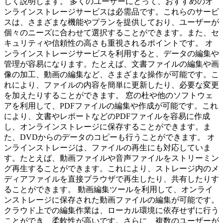
しく説明します。 多くのユーザーにとって、おすすめのオ
ンラインストレージサービスは必需品です。これらのサービ
スは、さまざまな機能やプランを提供しており、ユーザーが
個々のニーズに合わせて選択することができます。また、セ
キュリティや信頼性の高さも重視されるポイントです。 オ
ンラインストレージサービスを利用すると、データの編集や
管理が容易になります。たとえば、文書ファイルの編集や画
像の加工、動画の編集など、さまざまな操作が可能です。こ
れにより、ファイルの内容を簡単に更新したり、必要な変更
を加えたりすることができます。 窓の杜や他のソフトウェ
アを利用して、PDFファイルの編集や作成が可能です。これ
により、文書やレポートなどのPDFファイルを容易に作成
し、オンラインストレージに保存することができます。ま
た、DVDからのデータのコピーも行うことができます。 オ
ンラインストレージは、ファイルの再生にも対応していま
す。たとえば、動画ファイルや音声ファイルをストリーミン
グ再生することができます。これにより、ストレージ内のメ
ディアファイルを直接ブラウザで再生したり、共有したりす
ることができます。 動画編集ツールを利用して、オンライ
ンストレージに保存された動画ファイルの編集が可能です。
クラウド上での編集作業は、ローカル環境に依存せずに行う
ことができ、柔軟性が高いです。さらに、複数のユーザーが