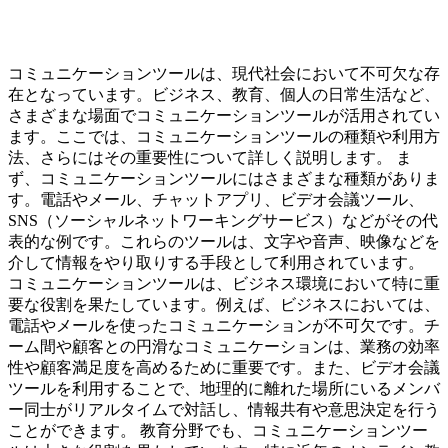
コミュニケーションツールは、現代社会において不可欠な存
在となっています。ビジネス、教育、個人の日常生活など、
さまざまな場面でコミュニケーションツールが活用されてい
ます。ここでは、コミュニケーションツールの種類や利用方
法、さらにはその重要性について詳しく説明します。 ま
ず、コミュニケーションツールにはさまざまな種類がありま
す。電話やメール、チャットアプリ、ビデオ会議ツール、
SNS（ソーシャルネットワーキングサービス）などがその代
表的な例です。これらのツールは、文字や音声、映像などを
介して情報をやり取りする手段として利用されています。
コミュニケーションツールは、ビジネス環境において特に重
要な役割を果たしています。例えば、ビジネスにおいては、
電話やメールを使ったコミュニケーションが不可欠です。チ
ーム間や顧客との円滑なコミュニケーションは、業務の効率
性や顧客満足度を高めるために重要です。また、ビデオ会議
ツールを利用することで、地理的に離れた場所にいるメンバ
ー同士がリアルタイムで対話し、情報共有や意思決定を行う
ことができます。 教育分野でも、コミュニケーションツー