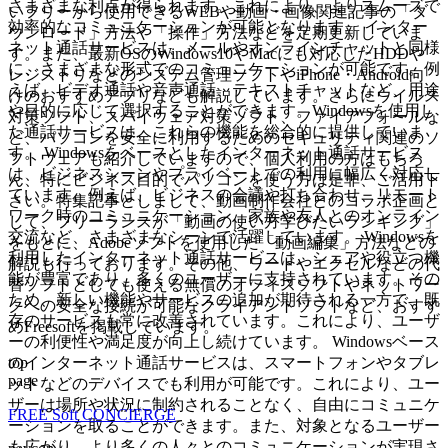
さまざまな利点が得られます。これにより、よりスムーズで
いフリーから使用できるWEBや動画・画像関連記事の「ダ
効率的なコミュニケーションが可能となります。 インター
ウンロード」方法や「操作」方法などを定期更新していま
ネット通話サービスは、メールやオンラインチャットと同様
す。また、最新OSのWindows10やMacにも対応したHDDや
に、さまざまな形式でのコミュニケーションが可能です。例
レジストリなどのシステム管理ソフトやiPhone・Android向
えば、ビデオ通話や音声通話、テキストチャットなど、用途
けのおすすめアプリなども解説しています。さらにウイルス
や目的に応じて選択することができます。Windowsを使用し
対策ソフト、スパイウェア対策ソフト、ファイアフォールな
た通話サービスは、これらの機能を総合的に提供していま
ど、パソコンを安全に利用するためのセキュリティ関連のソ
す。 Windowsをベースとしたインターネット通話サービス
フトウェアも紹介していますので、個人利用の方はもちろ
は、ビジネスシーンやプライベートでの利用に幅広く対応し
ん、特にビジネス目的でパソコンを使う方は是非、ご活用下
ています。例えば、ビジネスの会議や打ち合わせ、リモート
さい。特集記事としまして、動画制作会社とのコラボ企画と
ワーク時のコミュニケーション、家族や友人とのオンライン
して、フリーランスが「動画の使い方学びたいランキング」
交流など、さまざまなシーンで活躍しています。 Windowsを
をもとに、Adobeソフトを使用した「動画編集」方法などの
利用したインターネット通話サービスは、シェアや役立つ機
解説も行っております。その他、ワードやエクセルなどの代
能が豊富であり、多くのユーザーに支持されています。その
替ソフトとしても使える無償のオフィスソフトやネットワー
ため、新しい機能やサービスの追加が期待される一方で、既
クへの安全な接続が可能なクライアントソフトなど、おすす
存のサービスも常に改善されています。これにより、ユーザ
めFreesoftを掲載しています。
ーの利便性や満足度が向上し続けています。 Windowsベース
top
のインターネット通話サービスは、スマートフォンやタブレ
page
ットなどのデバイスでも利用が可能です。これにより、ユー
ザーは場所や状況に制約されることなく、自由にコミュニケ
FREE Soft CONCIERGE
ーションを取ることができます。また、対象となるユーザー
も広がり、より多くの人々とのコミュニケーションが実現さ