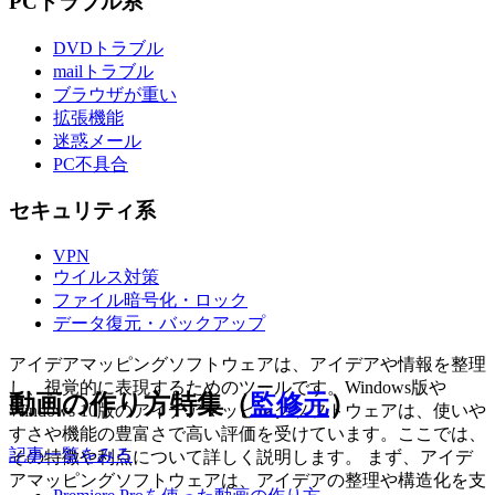
PCトラブル系
DVDトラブル
mailトラブル
ブラウザが重い
拡張機能
迷惑メール
PC不具合
セキュリティ系
VPN
ウイルス対策
ファイル暗号化・ロック
データ復元・バックアップ
アイデアマッピングソフトウェアは、アイデアや情報を整理
し、視覚的に表現するためのツールです。Windows版や
動画の作り方特集（
監修元
）
Windows 10版のアイデアマッピングソフトウェアは、使いや
すさや機能の豊富さで高い評価を受けています。ここでは、
記事一覧をみる
その特徴や利点について詳しく説明します。 まず、アイデ
アマッピングソフトウェアは、アイデアの整理や構造化を支