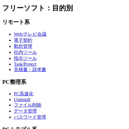
フリーソフト：目的別
リモート系
Web/テレビ会議
電子契約
勤怠管理
社内ツール
指示ツール
Task/Project
見積書・請求書
PC整理系
PC高速化
Uninstall
ファイル削除
データ管理
パスワード管理