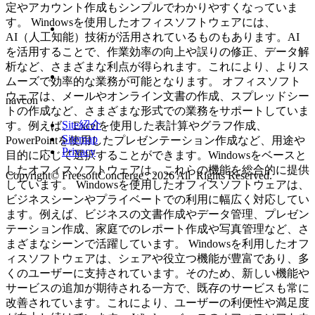
定やアカウント作成もシンプルでわかりやすくなっていま
す。 Windowsを使用したオフィスソフトウェアには、
AI（人工知能）技術が活用されているものもあります。AI
を活用することで、作業効率の向上や誤りの修正、データ解
析など、さまざまな利点が得られます。これにより、よりス
ムーズで効率的な業務が可能となります。 オフィスソフト
ウェアは、メールやオンライン文書の作成、スプレッドシー
navcon
トの作成など、さまざまな形式での業務をサポートしていま
Site紹介
す。例えば、Excelを使用した表計算やグラフ作成、
Sitemap
PowerPointを使用したプレゼンテーション作成など、用途や
Privacy
目的に応じて選択することができます。Windowsをベースと
したオフィスソフトウェアは、これらの機能を総合的に提供
Copyright© FreesoftConcierge , 2026 All Rights Reserved.
しています。 Windowsを使用したオフィスソフトウェアは、
ビジネスシーンやプライベートでの利用に幅広く対応してい
ます。例えば、ビジネスの文書作成やデータ管理、プレゼン
テーション作成、家庭でのレポート作成や写真管理など、さ
まざまなシーンで活躍しています。 Windowsを利用したオフ
ィスソフトウェアは、シェアや役立つ機能が豊富であり、多
くのユーザーに支持されています。そのため、新しい機能や
サービスの追加が期待される一方で、既存のサービスも常に
改善されています。これにより、ユーザーの利便性や満足度