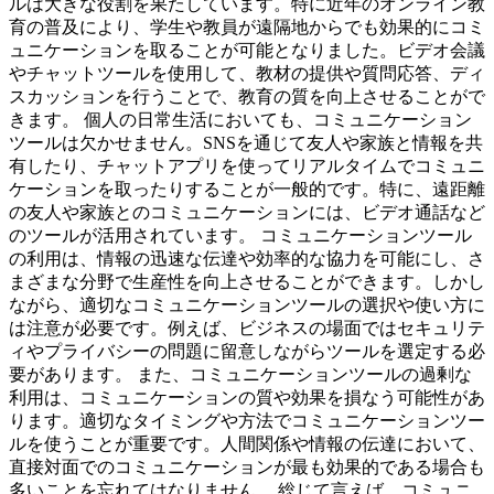
ルは大きな役割を果たしています。特に近年のオンライン教
育の普及により、学生や教員が遠隔地からでも効果的にコミ
ュニケーションを取ることが可能となりました。ビデオ会議
やチャットツールを使用して、教材の提供や質問応答、ディ
スカッションを行うことで、教育の質を向上させることがで
きます。 個人の日常生活においても、コミュニケーション
ツールは欠かせません。SNSを通じて友人や家族と情報を共
有したり、チャットアプリを使ってリアルタイムでコミュニ
ケーションを取ったりすることが一般的です。特に、遠距離
の友人や家族とのコミュニケーションには、ビデオ通話など
のツールが活用されています。 コミュニケーションツール
の利用は、情報の迅速な伝達や効率的な協力を可能にし、さ
まざまな分野で生産性を向上させることができます。しかし
ながら、適切なコミュニケーションツールの選択や使い方に
は注意が必要です。例えば、ビジネスの場面ではセキュリテ
ィやプライバシーの問題に留意しながらツールを選定する必
要があります。 また、コミュニケーションツールの過剰な
利用は、コミュニケーションの質や効果を損なう可能性があ
ります。適切なタイミングや方法でコミュニケーションツー
ルを使うことが重要です。人間関係や情報の伝達において、
直接対面でのコミュニケーションが最も効果的である場合も
多いことを忘れてはなりません。 総じて言えば、コミュニ