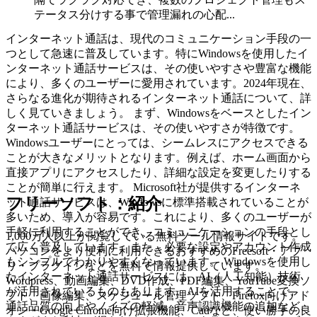
テータス分けする事で管理漏れの心配...
インターネット通話は、現代のコミュニケーション手段の一
つとして急速に普及しています。特にWindowsを使用したイ
ンターネット通話サービスは、その使いやすさや豊富な機能
により、多くのユーザーに愛用されています。2024年現在、
さらなる進化が期待されるインターネット通話について、詳
しく見ていきましょう。 まず、Windowsをベースとしたイン
ターネット通話サービスは、その使いやすさが特徴です。
Windowsユーザーにとっては、シームレスにアクセスできる
ことが大きなメリットとなります。例えば、ホーム画面から
直接アプリにアクセスしたり、詳細な設定を変更したりする
ことが簡単に行えます。 Microsoft社が提供するインターネ
フリーソフト：紹介
ット通話サービスは、Windowsに標準搭載されていることが
多いため、導入が容易です。これにより、多くのユーザーが
手軽に利用することができ、コミュニケーションの手段とし
1,000万人以上が閲覧している無料ツール情報サイトです。
て広く普及しています。また、必要な設定やアカウント作成
パソコンをより便利に利用できるおすすめのFreesoft・アプ
もシンプルでわかりやすくなっています。 Windowsを使用し
リ・プラグインなどを無料で情報提供しています。
たインターネット通話サービスには、AI（人工知能）技術
Wordpress、動画編集、DVD作成、PDF編集、YouTube変換ソ
が活用されているものもあります。AIを活用することで、
フト、画像編集、スケジュール管理ソフト、Firefox向けアド
通話品質の向上やノイズの軽減、音声認識機能の追加など、
オン・Google Chrome向け拡張機能、Cadなど、使い勝手の良