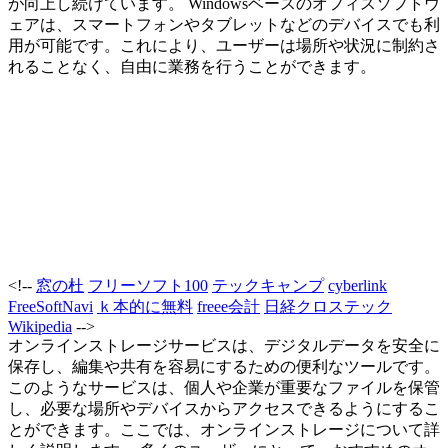
が向上し続けています。 Windowsベースのオフィスソフトウ
ェアは、スマートフォンやタブレットなどのデバイスでも利
用が可能です。これにより、ユーザーは場所や状況に制約さ
れることなく、自由に業務を行うことができます。
<!--
窓の杜
フリーソフト100
テックキャンプ
cyberlink
FreeSoftNavi
ｋ本的に無料
freee会計
日経クロステック
Wikipedia
-->
オンラインストレージサービスは、デジタルデータを安全に
保存し、編集や共有を容易にするための便利なツールです。
このようなサービスは、個人や企業が重要なファイルを保管
し、必要な場所やデバイスからアクセスできるようにするこ
とができます。ここでは、オンラインストレージについて詳