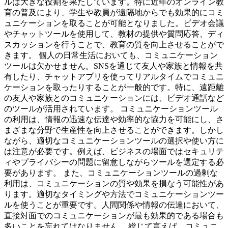
ルは大きな役割を果たしています。特に近年のオンライン教
育の普及により、学生や教員が遠隔地からでも効果的にコミ
ュニケーションを取ることが可能となりました。ビデオ会議
やチャットツールを使用して、教材の提供や質問応答、ディ
スカッションを行うことで、教育の質を向上させることがで
きます。 個人の日常生活においても、コミュニケーション
ツールは欠かせません。SNSを通じて友人や家族と情報を共
有したり、チャットアプリを使ってリアルタイムでコミュニ
ケーションを取ったりすることが一般的です。特に、遠距離
の友人や家族とのコミュニケーションには、ビデオ通話など
のツールが活用されています。 コミュニケーションツール
の利用は、情報の迅速な伝達や効率的な協力を可能にし、さ
まざまな分野で生産性を向上させることができます。しかし
ながら、適切なコミュニケーションツールの選択や使い方に
は注意が必要です。例えば、ビジネスの場面ではセキュリテ
ィやプライバシーの問題に留意しながらツールを選定する必
要があります。 また、コミュニケーションツールの過剰な
利用は、コミュニケーションの質や効果を損なう可能性があ
ります。適切なタイミングや方法でコミュニケーションツー
ルを使うことが重要です。人間関係や情報の伝達において、
直接対面でのコミュニケーションが最も効果的である場合も
多いことを忘れてはなりません。 総じて言えば、コミュニ