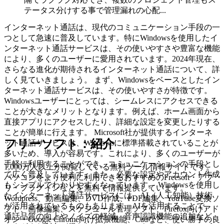
テータス分けする事で管理漏れの心配...
インターネット通話は、現代のコミュニケーション手段の一
つとして急速に普及しています。特にWindowsを使用したイ
ンターネット通話サービスは、その使いやすさや豊富な機能
により、多くのユーザーに愛用されています。2024年現在、
さらなる進化が期待されるインターネット通話について、詳
しく見ていきましょう。 まず、Windowsをベースとしたイン
ターネット通話サービスは、その使いやすさが特徴です。
Windowsユーザーにとっては、シームレスにアクセスできる
ことが大きなメリットとなります。例えば、ホーム画面から
直接アプリにアクセスしたり、詳細な設定を変更したりする
ことが簡単に行えます。 Microsoft社が提供するインターネ
フリーソフト：紹介
ット通話サービスは、Windowsに標準搭載されていることが
多いため、導入が容易です。これにより、多くのユーザーが
手軽に利用することができ、コミュニケーションの手段とし
1,000万人以上が閲覧している無料ツール情報サイトです。
て広く普及しています。また、必要な設定やアカウント作成
パソコンをより便利に利用できるおすすめのFreesoft・アプ
もシンプルでわかりやすくなっています。 Windowsを使用し
リ・プラグインなどを無料で情報提供しています。
たインターネット通話サービスには、AI（人工知能）技術
Wordpress、動画編集、DVD作成、PDF編集、YouTube変換ソ
が活用されているものもあります。AIを活用することで、
フト、画像編集、スケジュール管理ソフト、Firefox向けアド
通話品質の向上やノイズの軽減、音声認識機能の追加など、
オン・Google Chrome向け拡張機能、Cadなど、使い勝手の良