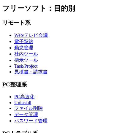
フリーソフト：目的別
リモート系
Web/テレビ会議
電子契約
勤怠管理
社内ツール
指示ツール
Task/Project
見積書・請求書
PC整理系
PC高速化
Uninstall
ファイル削除
データ管理
パスワード管理