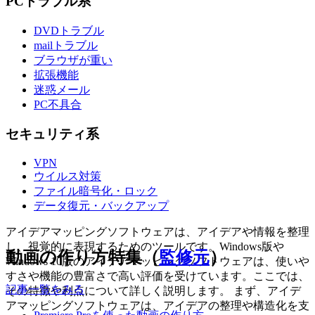
PCトラブル系
DVDトラブル
mailトラブル
ブラウザが重い
拡張機能
迷惑メール
PC不具合
セキュリティ系
VPN
ウイルス対策
ファイル暗号化・ロック
データ復元・バックアップ
アイデアマッピングソフトウェアは、アイデアや情報を整理
し、視覚的に表現するためのツールです。Windows版や
動画の作り方特集（
監修元
）
Windows 10版のアイデアマッピングソフトウェアは、使いや
すさや機能の豊富さで高い評価を受けています。ここでは、
記事一覧をみる
その特徴や利点について詳しく説明します。 まず、アイデ
アマッピングソフトウェアは、アイデアの整理や構造化を支