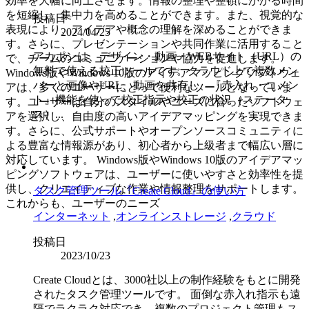
効率を大幅に向上させます。情報の整理や整頓にかかる時間
を短縮し、集中力を高めることができます。また、視覚的な
投稿日
表現により、アイデアや概念の理解を深めることができま
2024/04/25
す。さらに、プレゼンテーションや共同作業に活用すること
アカポンは、デザイン・動画・WEBサイト（URL）の
で、チームのコミュニケーションや協力を促進します。
無料で使える校正ツールです。クラウド上で複数メン
Windows版やWindows 10版のアイデアマッピングソフトウェ
バーと画像やURL、動画を共有し、『赤入れ・コメン
アは、多くのユーザーにとって便利なツールとなっていま
ト』機能を使って校正指示や校正の状況（ステータ
す。ユーザーは自分のスタイルやニーズに合ったソフトウェ
ス）...
アを選択し、自由度の高いアイデアマッピングを実現できま
す。さらに、公式サポートやオープンソースコミュニティに
よる豊富な情報源があり、初心者から上級者まで幅広い層に
対応しています。 Windows版やWindows 10版のアイデアマッ
ピングソフトウェアは、ユーザーに使いやすさと効率性を提
供し、クリエイティブな作業や情報整理をサポートします。
タスク管理ツール『Create Cloud』の使い方
これからも、ユーザーのニーズ
インターネット
,
オンラインストレージ
,
クラウド
投稿日
2023/10/23
Create Cloudとは、3000社以上の制作経験をもとに開発
されたタスク管理ツールです。 面倒な赤入れ指示も遠
隔でラクラク対応でき、複数のプロジェクト管理もス