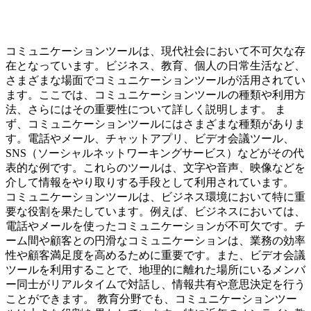
コミュニケーションツールは、現代社会において不可欠な存
在となっています。ビジネス、教育、個人の日常生活など、
さまざまな場面でコミュニケーションツールが活用されてい
ます。ここでは、コミュニケーションツールの種類や利用方
法、さらにはその重要性について詳しく説明します。 ま
ず、コミュニケーションツールにはさまざまな種類がありま
す。電話やメール、チャットアプリ、ビデオ会議ツール、
SNS（ソーシャルネットワーキングサービス）などがその代
表的な例です。これらのツールは、文字や音声、映像などを
介して情報をやり取りする手段として利用されています。
コミュニケーションツールは、ビジネス環境において特に重
要な役割を果たしています。例えば、ビジネスにおいては、
電話やメールを使ったコミュニケーションが不可欠です。チ
ーム間や顧客との円滑なコミュニケーションは、業務の効率
性や顧客満足度を高めるために重要です。また、ビデオ会議
ツールを利用することで、地理的に離れた場所にいるメンバ
ー同士がリアルタイムで対話し、情報共有や意思決定を行う
ことができます。 教育分野でも、コミュニケーションツー