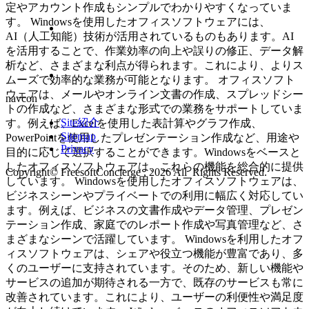
定やアカウント作成もシンプルでわかりやすくなっていま
す。 Windowsを使用したオフィスソフトウェアには、
AI（人工知能）技術が活用されているものもあります。AI
を活用することで、作業効率の向上や誤りの修正、データ解
析など、さまざまな利点が得られます。これにより、よりス
ムーズで効率的な業務が可能となります。 オフィスソフト
ウェアは、メールやオンライン文書の作成、スプレッドシー
navcon
トの作成など、さまざまな形式での業務をサポートしていま
Site紹介
す。例えば、Excelを使用した表計算やグラフ作成、
Sitemap
PowerPointを使用したプレゼンテーション作成など、用途や
Privacy
目的に応じて選択することができます。Windowsをベースと
したオフィスソフトウェアは、これらの機能を総合的に提供
Copyright© FreesoftConcierge , 2026 All Rights Reserved.
しています。 Windowsを使用したオフィスソフトウェアは、
ビジネスシーンやプライベートでの利用に幅広く対応してい
ます。例えば、ビジネスの文書作成やデータ管理、プレゼン
テーション作成、家庭でのレポート作成や写真管理など、さ
まざまなシーンで活躍しています。 Windowsを利用したオフ
ィスソフトウェアは、シェアや役立つ機能が豊富であり、多
くのユーザーに支持されています。そのため、新しい機能や
サービスの追加が期待される一方で、既存のサービスも常に
改善されています。これにより、ユーザーの利便性や満足度