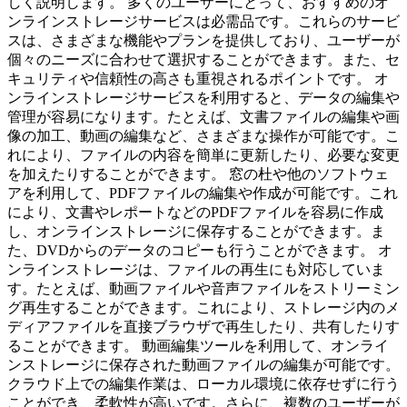
しく説明します。 多くのユーザーにとって、おすすめのオ
ンラインストレージサービスは必需品です。これらのサービ
スは、さまざまな機能やプランを提供しており、ユーザーが
個々のニーズに合わせて選択することができます。また、セ
キュリティや信頼性の高さも重視されるポイントです。 オ
ンラインストレージサービスを利用すると、データの編集や
管理が容易になります。たとえば、文書ファイルの編集や画
像の加工、動画の編集など、さまざまな操作が可能です。こ
れにより、ファイルの内容を簡単に更新したり、必要な変更
を加えたりすることができます。 窓の杜や他のソフトウェ
アを利用して、PDFファイルの編集や作成が可能です。これ
により、文書やレポートなどのPDFファイルを容易に作成
し、オンラインストレージに保存することができます。ま
た、DVDからのデータのコピーも行うことができます。 オ
ンラインストレージは、ファイルの再生にも対応していま
す。たとえば、動画ファイルや音声ファイルをストリーミン
グ再生することができます。これにより、ストレージ内のメ
ディアファイルを直接ブラウザで再生したり、共有したりす
ることができます。 動画編集ツールを利用して、オンライ
ンストレージに保存された動画ファイルの編集が可能です。
クラウド上での編集作業は、ローカル環境に依存せずに行う
ことができ、柔軟性が高いです。さらに、複数のユーザーが