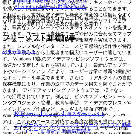
Premiere Proを使った動画の作り方
援します。ユーザーはシンプルな操作でテキストやイメージ
After Effectsを使った動画の作り方
を挿入し、関連性を示すリンクを作成することができます。
これにより、複雑なアイデアや概念を視覚的に理解しやすく
※映像制作会社が監修を行った「初心者向け」「中級者向
なります。 Windows版のアイデアマッピングソフトウェア
け」「上級者向け」の記事及び動画を公開中！
は、豊富なテンプレートやカスタマイズオプションを提供し
ています。ユーザーは自分のニーズや好みに合わせてマップ
フリーソフト新着記事
を作成し、使いやすさと効果的な情報整理を実現できます。
また、シンプルなインターフェースと直感的な操作性が特徴
記事一覧をみる
であり、初心者から上級者まで幅広いユーザーに適していま
す。 Windows 10版のアイデアマッピングソフトウェアは、
高速かつ安定した動作を実現しています。最新のアップデー
トやバージョンアップにより、ユーザーは常に最新の機能や
セキュリティを享受できます。さらに、リアルタイムの自動
保存機能により、作業の途中でのデータ損失を防ぐことがで
きます。 アイデアマッピングソフトウェアは、様々なシー
ンで活用されています。例えば、ビジネスプレゼンテーショ
ンやプロジェクト管理、教育や学習、アイデアのブレストや
マインドマップ作成など、さまざまな場面で有用です。
校正ツール【アカポン】※スタートガイド
Windows版やWindows 10版のアイデアマッピングソフトウェ
アは、これらのニーズに対応する高度な機能を提供していま
インターネット
,
オンラインストレージ
,
クラウド
,
動画
す。 アイデアマッピングソフトウェアは、ユーザーの作業
プレイヤー
,
動画管理
,
動画編集関連