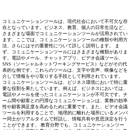
コミュニケーションツールは、現代社会において不可欠な存
在となっています。ビジネス、教育、個人の日常生活など、
さまざまな場面でコミュニケーションツールが活用されてい
ます。ここでは、コミュニケーションツールの種類や利用方
法、さらにはその重要性について詳しく説明します。 ま
ず、コミュニケーションツールにはさまざまな種類がありま
す。電話やメール、チャットアプリ、ビデオ会議ツール、
SNS（ソーシャルネットワーキングサービス）などがその代
表的な例です。これらのツールは、文字や音声、映像などを
介して情報をやり取りする手段として利用されています。
コミュニケーションツールは、ビジネス環境において特に重
要な役割を果たしています。例えば、ビジネスにおいては、
電話やメールを使ったコミュニケーションが不可欠です。チ
ーム間や顧客との円滑なコミュニケーションは、業務の効率
性や顧客満足度を高めるために重要です。また、ビデオ会議
ツールを利用することで、地理的に離れた場所にいるメンバ
ー同士がリアルタイムで対話し、情報共有や意思決定を行う
ことができます。 教育分野でも、コミュニケーションツー