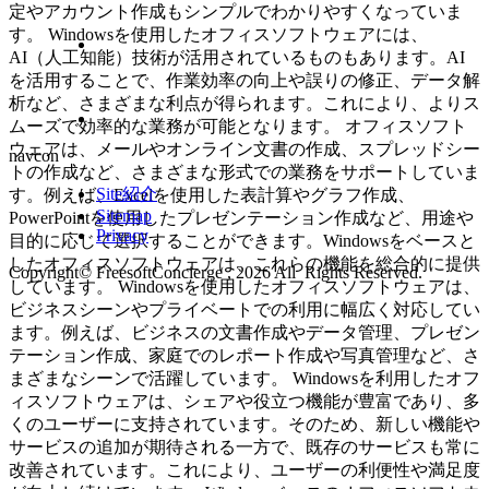
定やアカウント作成もシンプルでわかりやすくなっていま
す。 Windowsを使用したオフィスソフトウェアには、
AI（人工知能）技術が活用されているものもあります。AI
を活用することで、作業効率の向上や誤りの修正、データ解
析など、さまざまな利点が得られます。これにより、よりス
ムーズで効率的な業務が可能となります。 オフィスソフト
ウェアは、メールやオンライン文書の作成、スプレッドシー
navcon
トの作成など、さまざまな形式での業務をサポートしていま
Site紹介
す。例えば、Excelを使用した表計算やグラフ作成、
Sitemap
PowerPointを使用したプレゼンテーション作成など、用途や
Privacy
目的に応じて選択することができます。Windowsをベースと
したオフィスソフトウェアは、これらの機能を総合的に提供
Copyright© FreesoftConcierge , 2026 All Rights Reserved.
しています。 Windowsを使用したオフィスソフトウェアは、
ビジネスシーンやプライベートでの利用に幅広く対応してい
ます。例えば、ビジネスの文書作成やデータ管理、プレゼン
テーション作成、家庭でのレポート作成や写真管理など、さ
まざまなシーンで活躍しています。 Windowsを利用したオフ
ィスソフトウェアは、シェアや役立つ機能が豊富であり、多
くのユーザーに支持されています。そのため、新しい機能や
サービスの追加が期待される一方で、既存のサービスも常に
改善されています。これにより、ユーザーの利便性や満足度