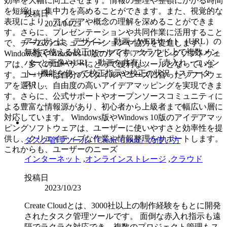
効率を大幅に向上させます。情報の整理や整頓にかかる時間
を短縮し、集中力を高めることができます。また、視覚的な
投稿日
表現により、アイデアや概念の理解を深めることができま
2024/04/25
す。さらに、プレゼンテーションや共同作業に活用すること
アカポンは、デザイン・動画・WEBサイト（URL）の
で、チームのコミュニケーションや協力を促進します。
無料で使える校正ツールです。クラウド上で複数メン
Windows版やWindows 10版のアイデアマッピングソフトウェ
バーと画像やURL、動画を共有し、『赤入れ・コメン
アは、多くのユーザーにとって便利なツールとなっていま
ト』機能を使って校正指示や校正の状況（ステータ
す。ユーザーは自分のスタイルやニーズに合ったソフトウェ
ス）...
アを選択し、自由度の高いアイデアマッピングを実現できま
す。さらに、公式サポートやオープンソースコミュニティに
よる豊富な情報源があり、初心者から上級者まで幅広い層に
対応しています。 Windows版やWindows 10版のアイデアマッ
ピングソフトウェアは、ユーザーに使いやすさと効率性を提
供し、クリエイティブな作業や情報整理をサポートします。
タスク管理ツール『Create Cloud』の使い方
これからも、ユーザーのニーズ
インターネット
,
オンラインストレージ
,
クラウド
投稿日
2023/10/23
Create Cloudとは、3000社以上の制作経験をもとに開発
されたタスク管理ツールです。 面倒な赤入れ指示も遠
隔でラクラク対応でき、複数のプロジェクト管理もス