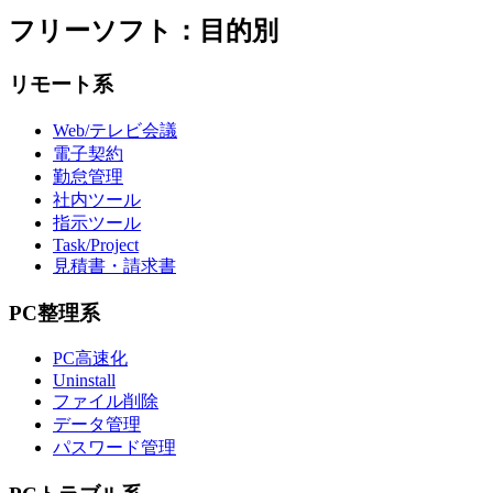
フリーソフト：目的別
リモート系
Web/テレビ会議
電子契約
勤怠管理
社内ツール
指示ツール
Task/Project
見積書・請求書
PC整理系
PC高速化
Uninstall
ファイル削除
データ管理
パスワード管理