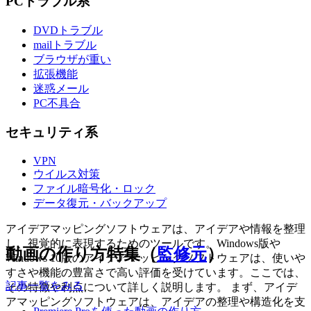
PCトラブル系
DVDトラブル
mailトラブル
ブラウザが重い
拡張機能
迷惑メール
PC不具合
セキュリティ系
VPN
ウイルス対策
ファイル暗号化・ロック
データ復元・バックアップ
アイデアマッピングソフトウェアは、アイデアや情報を整理
し、視覚的に表現するためのツールです。Windows版や
動画の作り方特集（
監修元
）
Windows 10版のアイデアマッピングソフトウェアは、使いや
すさや機能の豊富さで高い評価を受けています。ここでは、
記事一覧をみる
その特徴や利点について詳しく説明します。 まず、アイデ
アマッピングソフトウェアは、アイデアの整理や構造化を支