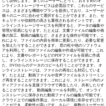
しく説明します。 多くのユーザーにとって、おすすめのオ
ンラインストレージサービスは必需品です。これらのサービ
スは、さまざまな機能やプランを提供しており、ユーザーが
個々のニーズに合わせて選択することができます。また、セ
キュリティや信頼性の高さも重視されるポイントです。 オ
ンラインストレージサービスを利用すると、データの編集や
管理が容易になります。たとえば、文書ファイルの編集や画
像の加工、動画の編集など、さまざまな操作が可能です。こ
れにより、ファイルの内容を簡単に更新したり、必要な変更
を加えたりすることができます。 窓の杜や他のソフトウェ
アを利用して、PDFファイルの編集や作成が可能です。これ
により、文書やレポートなどのPDFファイルを容易に作成
し、オンラインストレージに保存することができます。ま
た、DVDからのデータのコピーも行うことができます。 オ
ンラインストレージは、ファイルの再生にも対応していま
す。たとえば、動画ファイルや音声ファイルをストリーミン
グ再生することができます。これにより、ストレージ内のメ
ディアファイルを直接ブラウザで再生したり、共有したりす
ることができます。 動画編集ツールを利用して、オンライ
ンストレージに保存された動画ファイルの編集が可能です。
クラウド上での編集作業は、ローカル環境に依存せずに行う
ことができ、柔軟性が高いです。さらに、複数のユーザーが