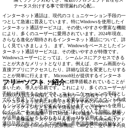
テータス分けする事で管理漏れの心配...
インターネット通話は、現代のコミュニケーション手段の一
つとして急速に普及しています。特にWindowsを使用したイ
ンターネット通話サービスは、その使いやすさや豊富な機能
により、多くのユーザーに愛用されています。2024年現在、
さらなる進化が期待されるインターネット通話について、詳
しく見ていきましょう。 まず、Windowsをベースとしたイン
ターネット通話サービスは、その使いやすさが特徴です。
Windowsユーザーにとっては、シームレスにアクセスできる
ことが大きなメリットとなります。例えば、ホーム画面から
直接アプリにアクセスしたり、詳細な設定を変更したりする
ことが簡単に行えます。 Microsoft社が提供するインターネ
フリーソフト：紹介
ット通話サービスは、Windowsに標準搭載されていることが
多いため、導入が容易です。これにより、多くのユーザーが
手軽に利用することができ、コミュニケーションの手段とし
1,000万人以上が閲覧している無料ツール情報サイトです。
て広く普及しています。また、必要な設定やアカウント作成
パソコンをより便利に利用できるおすすめのFreesoft・アプ
もシンプルでわかりやすくなっています。 Windowsを使用し
リ・プラグインなどを無料で情報提供しています。
たインターネット通話サービスには、AI（人工知能）技術
Wordpress、動画編集、DVD作成、PDF編集、YouTube変換ソ
が活用されているものもあります。AIを活用することで、
フト、画像編集、スケジュール管理ソフト、Firefox向けアド
通話品質の向上やノイズの軽減、音声認識機能の追加など、
オン・Google Chrome向け拡張機能、Cadなど、使い勝手の良