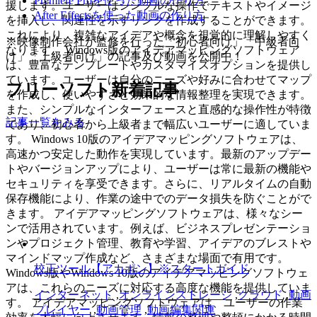
Premiere Proを使った動画の作り方
援します。ユーザーはシンプルな操作でテキストやイメージ
After Effectsを使った動画の作り方
を挿入し、関連性を示すリンクを作成することができます。
これにより、複雑なアイデアや概念を視覚的に理解しやすく
※映像制作会社が監修を行った「初心者向け」「中級者向
なります。 Windows版のアイデアマッピングソフトウェア
け」「上級者向け」の記事及び動画を公開中！
は、豊富なテンプレートやカスタマイズオプションを提供し
ています。ユーザーは自分のニーズや好みに合わせてマップ
フリーソフト新着記事
を作成し、使いやすさと効果的な情報整理を実現できます。
また、シンプルなインターフェースと直感的な操作性が特徴
記事一覧をみる
であり、初心者から上級者まで幅広いユーザーに適していま
す。 Windows 10版のアイデアマッピングソフトウェアは、
高速かつ安定した動作を実現しています。最新のアップデー
トやバージョンアップにより、ユーザーは常に最新の機能や
セキュリティを享受できます。さらに、リアルタイムの自動
保存機能により、作業の途中でのデータ損失を防ぐことがで
きます。 アイデアマッピングソフトウェアは、様々なシー
ンで活用されています。例えば、ビジネスプレゼンテーショ
ンやプロジェクト管理、教育や学習、アイデアのブレストや
マインドマップ作成など、さまざまな場面で有用です。
校正ツール【アカポン】※スタートガイド
Windows版やWindows 10版のアイデアマッピングソフトウェ
アは、これらのニーズに対応する高度な機能を提供していま
インターネット
,
オンラインストレージ
,
クラウド
,
動画
す。 アイデアマッピングソフトウェアは、ユーザーの作業
プレイヤー
,
動画管理
,
動画編集関連