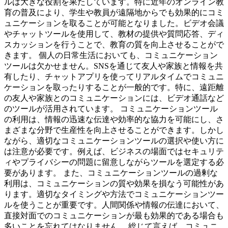
ルは大きな役割を果たしています。特に近年のオンライン教
育の普及により、学生や教員が遠隔地からでも効果的にコミ
ュニケーションを取ることが可能となりました。ビデオ会議
やチャットツールを使用して、教材の提供や質問応答、ディ
スカッションを行うことで、教育の質を向上させることがで
きます。 個人の日常生活においても、コミュニケーション
ツールは欠かせません。SNSを通じて友人や家族と情報を共
有したり、チャットアプリを使ってリアルタイムでコミュニ
ケーションを取ったりすることが一般的です。特に、遠距離
の友人や家族とのコミュニケーションには、ビデオ通話など
のツールが活用されています。 コミュニケーションツール
の利用は、情報の迅速な伝達や効率的な協力を可能にし、さ
まざまな分野で生産性を向上させることができます。しかし
ながら、適切なコミュニケーションツールの選択や使い方に
は注意が必要です。例えば、ビジネスの場面ではセキュリテ
ィやプライバシーの問題に留意しながらツールを選定する必
要があります。 また、コミュニケーションツールの過剰な
利用は、コミュニケーションの質や効果を損なう可能性があ
ります。適切なタイミングや方法でコミュニケーションツー
ルを使うことが重要です。人間関係や情報の伝達において、
直接対面でのコミュニケーションが最も効果的である場合も
多いことを忘れてはなりません。 総じて言えば、コミュニ