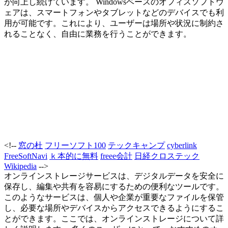
が向上し続けています。 Windowsベースのオフィスソフトウ
ェアは、スマートフォンやタブレットなどのデバイスでも利
用が可能です。これにより、ユーザーは場所や状況に制約さ
れることなく、自由に業務を行うことができます。
<!--
窓の杜
フリーソフト100
テックキャンプ
cyberlink
FreeSoftNavi
ｋ本的に無料
freee会計
日経クロステック
Wikipedia
-->
オンラインストレージサービスは、デジタルデータを安全に
保存し、編集や共有を容易にするための便利なツールです。
このようなサービスは、個人や企業が重要なファイルを保管
し、必要な場所やデバイスからアクセスできるようにするこ
とができます。ここでは、オンラインストレージについて詳