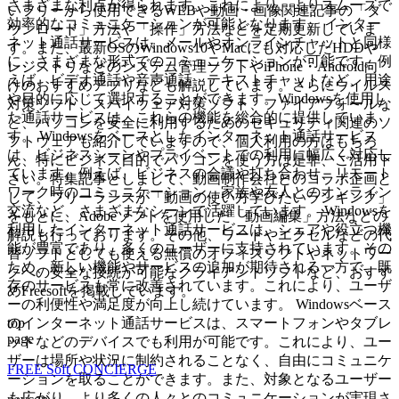
さまざまな利点が得られます。これにより、よりスムーズで
いフリーから使用できるWEBや動画・画像関連記事の「ダ
効率的なコミュニケーションが可能となります。 インター
ウンロード」方法や「操作」方法などを定期更新していま
ネット通話サービスは、メールやオンラインチャットと同様
す。また、最新OSのWindows10やMacにも対応したHDDや
に、さまざまな形式でのコミュニケーションが可能です。例
レジストリなどのシステム管理ソフトやiPhone・Android向
えば、ビデオ通話や音声通話、テキストチャットなど、用途
けのおすすめアプリなども解説しています。さらにウイルス
や目的に応じて選択することができます。Windowsを使用し
対策ソフト、スパイウェア対策ソフト、ファイアフォールな
た通話サービスは、これらの機能を総合的に提供していま
ど、パソコンを安全に利用するためのセキュリティ関連のソ
す。 Windowsをベースとしたインターネット通話サービス
フトウェアも紹介していますので、個人利用の方はもちろ
は、ビジネスシーンやプライベートでの利用に幅広く対応し
ん、特にビジネス目的でパソコンを使う方は是非、ご活用下
ています。例えば、ビジネスの会議や打ち合わせ、リモート
さい。特集記事としまして、動画制作会社とのコラボ企画と
ワーク時のコミュニケーション、家族や友人とのオンライン
して、フリーランスが「動画の使い方学びたいランキング」
交流など、さまざまなシーンで活躍しています。 Windowsを
をもとに、Adobeソフトを使用した「動画編集」方法などの
利用したインターネット通話サービスは、シェアや役立つ機
解説も行っております。その他、ワードやエクセルなどの代
能が豊富であり、多くのユーザーに支持されています。その
替ソフトとしても使える無償のオフィスソフトやネットワー
ため、新しい機能やサービスの追加が期待される一方で、既
クへの安全な接続が可能なクライアントソフトなど、おすす
存のサービスも常に改善されています。これにより、ユーザ
めFreesoftを掲載しています。
ーの利便性や満足度が向上し続けています。 Windowsベース
top
のインターネット通話サービスは、スマートフォンやタブレ
page
ットなどのデバイスでも利用が可能です。これにより、ユー
ザーは場所や状況に制約されることなく、自由にコミュニケ
FREE Soft CONCIERGE
ーションを取ることができます。また、対象となるユーザー
も広がり、より多くの人々とのコミュニケーションが実現さ