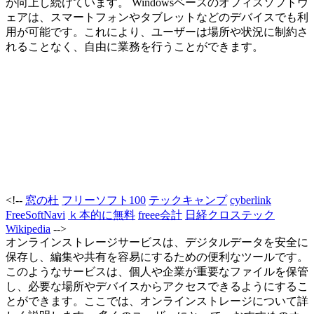
が向上し続けています。 Windowsベースのオフィスソフトウ
ェアは、スマートフォンやタブレットなどのデバイスでも利
用が可能です。これにより、ユーザーは場所や状況に制約さ
れることなく、自由に業務を行うことができます。
<!--
窓の杜
フリーソフト100
テックキャンプ
cyberlink
FreeSoftNavi
ｋ本的に無料
freee会計
日経クロステック
Wikipedia
-->
オンラインストレージサービスは、デジタルデータを安全に
保存し、編集や共有を容易にするための便利なツールです。
このようなサービスは、個人や企業が重要なファイルを保管
し、必要な場所やデバイスからアクセスできるようにするこ
とができます。ここでは、オンラインストレージについて詳