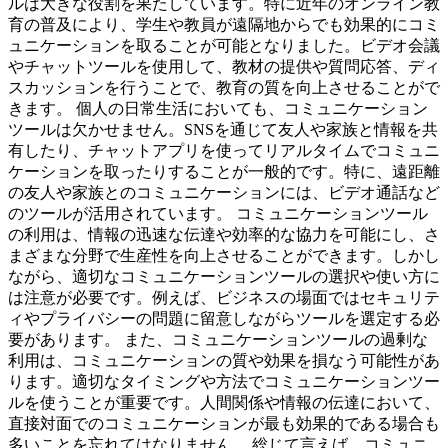
ルは大きな役割を果たしています。特に近年のオンライン教
育の普及により、学生や教員が遠隔地からでも効果的にコミ
ュニケーションを取ることが可能となりました。ビデオ会議
やチャットツールを使用して、教材の提供や質問応答、ディ
スカッションを行うことで、教育の質を向上させることがで
きます。 個人の日常生活においても、コミュニケーション
ツールは欠かせません。SNSを通じて友人や家族と情報を共
有したり、チャットアプリを使ってリアルタイムでコミュニ
ケーションを取ったりすることが一般的です。特に、遠距離
の友人や家族とのコミュニケーションには、ビデオ通話など
のツールが活用されています。 コミュニケーションツール
の利用は、情報の迅速な伝達や効率的な協力を可能にし、さ
まざまな分野で生産性を向上させることができます。しかし
ながら、適切なコミュニケーションツールの選択や使い方に
は注意が必要です。例えば、ビジネスの場面ではセキュリテ
ィやプライバシーの問題に留意しながらツールを選定する必
要があります。 また、コミュニケーションツールの過剰な
利用は、コミュニケーションの質や効果を損なう可能性があ
ります。適切なタイミングや方法でコミュニケーションツー
ルを使うことが重要です。人間関係や情報の伝達において、
直接対面でのコミュニケーションが最も効果的である場合も
多いことを忘れてはなりません。 総じて言えば、コミュニ