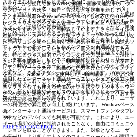
さまざまな利点が得られます。これにより、よりスムーズで
いフリーから使用できるWEBや動画・画像関連記事の「ダ
効率的なコミュニケーションが可能となります。 インター
ウンロード」方法や「操作」方法などを定期更新していま
ネット通話サービスは、メールやオンラインチャットと同様
す。また、最新OSのWindows10やMacにも対応したHDDや
に、さまざまな形式でのコミュニケーションが可能です。例
レジストリなどのシステム管理ソフトやiPhone・Android向
えば、ビデオ通話や音声通話、テキストチャットなど、用途
けのおすすめアプリなども解説しています。さらにウイルス
や目的に応じて選択することができます。Windowsを使用し
対策ソフト、スパイウェア対策ソフト、ファイアフォールな
た通話サービスは、これらの機能を総合的に提供していま
ど、パソコンを安全に利用するためのセキュリティ関連のソ
す。 Windowsをベースとしたインターネット通話サービス
フトウェアも紹介していますので、個人利用の方はもちろ
は、ビジネスシーンやプライベートでの利用に幅広く対応し
ん、特にビジネス目的でパソコンを使う方は是非、ご活用下
ています。例えば、ビジネスの会議や打ち合わせ、リモート
さい。特集記事としまして、動画制作会社とのコラボ企画と
ワーク時のコミュニケーション、家族や友人とのオンライン
して、フリーランスが「動画の使い方学びたいランキング」
交流など、さまざまなシーンで活躍しています。 Windowsを
をもとに、Adobeソフトを使用した「動画編集」方法などの
利用したインターネット通話サービスは、シェアや役立つ機
解説も行っております。その他、ワードやエクセルなどの代
能が豊富であり、多くのユーザーに支持されています。その
替ソフトとしても使える無償のオフィスソフトやネットワー
ため、新しい機能やサービスの追加が期待される一方で、既
クへの安全な接続が可能なクライアントソフトなど、おすす
存のサービスも常に改善されています。これにより、ユーザ
めFreesoftを掲載しています。
ーの利便性や満足度が向上し続けています。 Windowsベース
top
のインターネット通話サービスは、スマートフォンやタブレ
page
ットなどのデバイスでも利用が可能です。これにより、ユー
ザーは場所や状況に制約されることなく、自由にコミュニケ
FREE Soft CONCIERGE
ーションを取ることができます。また、対象となるユーザー
も広がり、より多くの人々とのコミュニケーションが実現さ