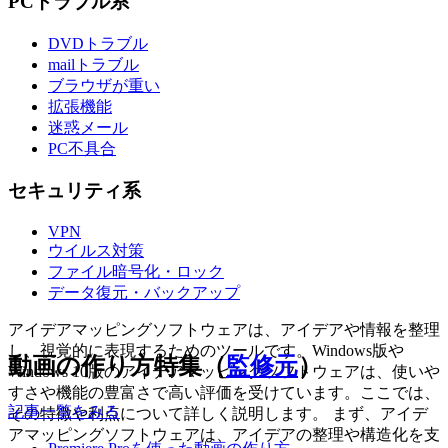
PCトラブル系
DVDトラブル
mailトラブル
ブラウザが重い
拡張機能
迷惑メール
PC不具合
セキュリティ系
VPN
ウイルス対策
ファイル暗号化・ロック
データ復元・バックアップ
アイデアマッピングソフトウェアは、アイデアや情報を整理
し、視覚的に表現するためのツールです。Windows版や
動画の作り方特集（
監修元
）
Windows 10版のアイデアマッピングソフトウェアは、使いや
すさや機能の豊富さで高い評価を受けています。ここでは、
記事一覧をみる
その特徴や利点について詳しく説明します。 まず、アイデ
アマッピングソフトウェアは、アイデアの整理や構造化を支