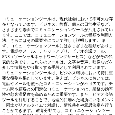
コミュニケーションツールは、現代社会において不可欠な存
在となっています。ビジネス、教育、個人の日常生活など、
さまざまな場面でコミュニケーションツールが活用されてい
ます。ここでは、コミュニケーションツールの種類や利用方
法、さらにはその重要性について詳しく説明します。 ま
ず、コミュニケーションツールにはさまざまな種類がありま
す。電話やメール、チャットアプリ、ビデオ会議ツール、
SNS（ソーシャルネットワーキングサービス）などがその代
表的な例です。これらのツールは、文字や音声、映像などを
介して情報をやり取りする手段として利用されています。
コミュニケーションツールは、ビジネス環境において特に重
要な役割を果たしています。例えば、ビジネスにおいては、
電話やメールを使ったコミュニケーションが不可欠です。チ
ーム間や顧客との円滑なコミュニケーションは、業務の効率
性や顧客満足度を高めるために重要です。また、ビデオ会議
ツールを利用することで、地理的に離れた場所にいるメンバ
ー同士がリアルタイムで対話し、情報共有や意思決定を行う
ことができます。 教育分野でも、コミュニケーションツー