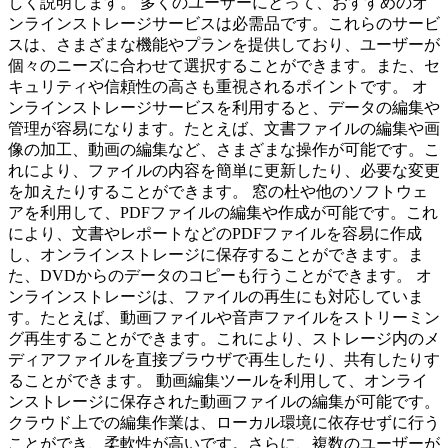
しく説明します。 多くのユーザーにとって、おすすめのオ
ンラインストレージサービスは必需品です。これらのサービ
スは、さまざまな機能やプランを提供しており、ユーザーが
個々のニーズに合わせて選択することができます。また、セ
キュリティや信頼性の高さも重視されるポイントです。 オ
ンラインストレージサービスを利用すると、データの編集や
管理が容易になります。たとえば、文書ファイルの編集や画
像の加工、動画の編集など、さまざまな操作が可能です。こ
れにより、ファイルの内容を簡単に更新したり、必要な変更
を加えたりすることができます。 窓の杜や他のソフトウェ
アを利用して、PDFファイルの編集や作成が可能です。これ
により、文書やレポートなどのPDFファイルを容易に作成
し、オンラインストレージに保存することができます。ま
た、DVDからのデータのコピーも行うことができます。 オ
ンラインストレージは、ファイルの再生にも対応していま
す。たとえば、動画ファイルや音声ファイルをストリーミン
グ再生することができます。これにより、ストレージ内のメ
ディアファイルを直接ブラウザで再生したり、共有したりす
ることができます。 動画編集ツールを利用して、オンライ
ンストレージに保存された動画ファイルの編集が可能です。
クラウド上での編集作業は、ローカル環境に依存せずに行う
ことができ、柔軟性が高いです。さらに、複数のユーザーが