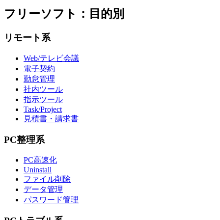
フリーソフト：目的別
リモート系
Web/テレビ会議
電子契約
勤怠管理
社内ツール
指示ツール
Task/Project
見積書・請求書
PC整理系
PC高速化
Uninstall
ファイル削除
データ管理
パスワード管理