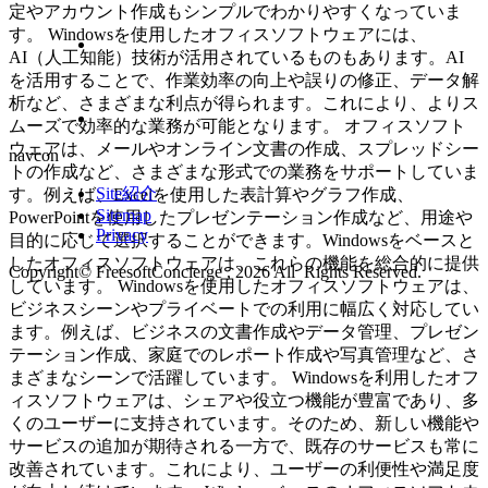
定やアカウント作成もシンプルでわかりやすくなっていま
す。 Windowsを使用したオフィスソフトウェアには、
AI（人工知能）技術が活用されているものもあります。AI
を活用することで、作業効率の向上や誤りの修正、データ解
析など、さまざまな利点が得られます。これにより、よりス
ムーズで効率的な業務が可能となります。 オフィスソフト
ウェアは、メールやオンライン文書の作成、スプレッドシー
navcon
トの作成など、さまざまな形式での業務をサポートしていま
Site紹介
す。例えば、Excelを使用した表計算やグラフ作成、
Sitemap
PowerPointを使用したプレゼンテーション作成など、用途や
Privacy
目的に応じて選択することができます。Windowsをベースと
したオフィスソフトウェアは、これらの機能を総合的に提供
Copyright© FreesoftConcierge , 2026 All Rights Reserved.
しています。 Windowsを使用したオフィスソフトウェアは、
ビジネスシーンやプライベートでの利用に幅広く対応してい
ます。例えば、ビジネスの文書作成やデータ管理、プレゼン
テーション作成、家庭でのレポート作成や写真管理など、さ
まざまなシーンで活躍しています。 Windowsを利用したオフ
ィスソフトウェアは、シェアや役立つ機能が豊富であり、多
くのユーザーに支持されています。そのため、新しい機能や
サービスの追加が期待される一方で、既存のサービスも常に
改善されています。これにより、ユーザーの利便性や満足度