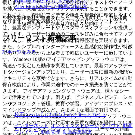
Premiere Proを使った動画の作り方
援します。ユーザーはシンプルな操作でテキストやイメージ
After Effectsを使った動画の作り方
を挿入し、関連性を示すリンクを作成することができます。
これにより、複雑なアイデアや概念を視覚的に理解しやすく
※映像制作会社が監修を行った「初心者向け」「中級者向
なります。 Windows版のアイデアマッピングソフトウェア
け」「上級者向け」の記事及び動画を公開中！
は、豊富なテンプレートやカスタマイズオプションを提供し
ています。ユーザーは自分のニーズや好みに合わせてマップ
フリーソフト新着記事
を作成し、使いやすさと効果的な情報整理を実現できます。
また、シンプルなインターフェースと直感的な操作性が特徴
記事一覧をみる
であり、初心者から上級者まで幅広いユーザーに適していま
す。 Windows 10版のアイデアマッピングソフトウェアは、
高速かつ安定した動作を実現しています。最新のアップデー
トやバージョンアップにより、ユーザーは常に最新の機能や
セキュリティを享受できます。さらに、リアルタイムの自動
保存機能により、作業の途中でのデータ損失を防ぐことがで
きます。 アイデアマッピングソフトウェアは、様々なシー
ンで活用されています。例えば、ビジネスプレゼンテーショ
ンやプロジェクト管理、教育や学習、アイデアのブレストや
マインドマップ作成など、さまざまな場面で有用です。
校正ツール【アカポン】※スタートガイド
Windows版やWindows 10版のアイデアマッピングソフトウェ
アは、これらのニーズに対応する高度な機能を提供していま
インターネット
,
オンラインストレージ
,
クラウド
,
動画
す。 アイデアマッピングソフトウェアは、ユーザーの作業
プレイヤー
,
動画管理
,
動画編集関連