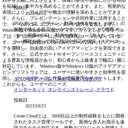
効率を大幅に向上させます。情報の整理や整頓にかかる時間
を短縮し、集中力を高めることができます。また、視覚的な
投稿日
表現により、アイデアや概念の理解を深めることができま
2024/04/25
す。さらに、プレゼンテーションや共同作業に活用すること
アカポンは、デザイン・動画・WEBサイト（URL）の
で、チームのコミュニケーションや協力を促進します。
無料で使える校正ツールです。クラウド上で複数メン
Windows版やWindows 10版のアイデアマッピングソフトウェ
バーと画像やURL、動画を共有し、『赤入れ・コメン
アは、多くのユーザーにとって便利なツールとなっていま
ト』機能を使って校正指示や校正の状況（ステータ
す。ユーザーは自分のスタイルやニーズに合ったソフトウェ
ス）...
アを選択し、自由度の高いアイデアマッピングを実現できま
す。さらに、公式サポートやオープンソースコミュニティに
よる豊富な情報源があり、初心者から上級者まで幅広い層に
対応しています。 Windows版やWindows 10版のアイデアマッ
ピングソフトウェアは、ユーザーに使いやすさと効率性を提
供し、クリエイティブな作業や情報整理をサポートします。
タスク管理ツール『Create Cloud』の使い方
これからも、ユーザーのニーズ
インターネット
,
オンラインストレージ
,
クラウド
投稿日
2023/10/23
Create Cloudとは、3000社以上の制作経験をもとに開発
されたタスク管理ツールです。 面倒な赤入れ指示も遠
隔でラクラク対応でき、複数のプロジェクト管理もス