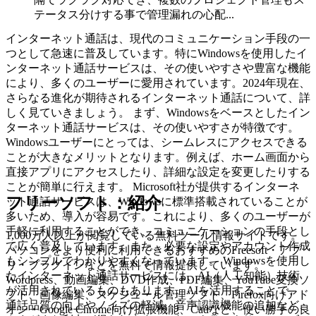
テータス分けする事で管理漏れの心配...
インターネット通話は、現代のコミュニケーション手段の一
つとして急速に普及しています。特にWindowsを使用したイ
ンターネット通話サービスは、その使いやすさや豊富な機能
により、多くのユーザーに愛用されています。2024年現在、
さらなる進化が期待されるインターネット通話について、詳
しく見ていきましょう。 まず、Windowsをベースとしたイン
ターネット通話サービスは、その使いやすさが特徴です。
Windowsユーザーにとっては、シームレスにアクセスできる
ことが大きなメリットとなります。例えば、ホーム画面から
直接アプリにアクセスしたり、詳細な設定を変更したりする
ことが簡単に行えます。 Microsoft社が提供するインターネ
フリーソフト：紹介
ット通話サービスは、Windowsに標準搭載されていることが
多いため、導入が容易です。これにより、多くのユーザーが
手軽に利用することができ、コミュニケーションの手段とし
1,000万人以上が閲覧している無料ツール情報サイトです。
て広く普及しています。また、必要な設定やアカウント作成
パソコンをより便利に利用できるおすすめのFreesoft・アプ
もシンプルでわかりやすくなっています。 Windowsを使用し
リ・プラグインなどを無料で情報提供しています。
たインターネット通話サービスには、AI（人工知能）技術
Wordpress、動画編集、DVD作成、PDF編集、YouTube変換ソ
が活用されているものもあります。AIを活用することで、
フト、画像編集、スケジュール管理ソフト、Firefox向けアド
通話品質の向上やノイズの軽減、音声認識機能の追加など、
オン・Google Chrome向け拡張機能、Cadなど、使い勝手の良