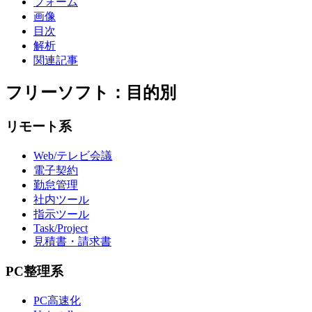
フォーム
画像
目次
解析
関連記事
フリーソフト：目的別
リモート系
Web/テレビ会議
電子契約
勤怠管理
社内ツール
指示ツール
Task/Project
見積書・請求書
PC整理系
PC高速化