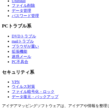
Uninstall
ファイル削除
データ管理
パスワード管理
PCトラブル系
DVDトラブル
mailトラブル
ブラウザが重い
拡張機能
迷惑メール
PC不具合
セキュリティ系
VPN
ウイルス対策
ファイル暗号化・ロック
データ復元・バックアップ
アイデアマッピングソフトウェアは、アイデアや情報を整理し、視