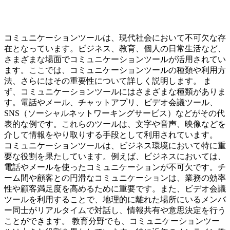
コミュニケーションツールは、現代社会において不可欠な存
在となっています。ビジネス、教育、個人の日常生活など、
さまざまな場面でコミュニケーションツールが活用されてい
ます。ここでは、コミュニケーションツールの種類や利用方
法、さらにはその重要性について詳しく説明します。 ま
ず、コミュニケーションツールにはさまざまな種類がありま
す。電話やメール、チャットアプリ、ビデオ会議ツール、
SNS（ソーシャルネットワーキングサービス）などがその代
表的な例です。これらのツールは、文字や音声、映像などを
介して情報をやり取りする手段として利用されています。
コミュニケーションツールは、ビジネス環境において特に重
要な役割を果たしています。例えば、ビジネスにおいては、
電話やメールを使ったコミュニケーションが不可欠です。チ
ーム間や顧客との円滑なコミュニケーションは、業務の効率
性や顧客満足度を高めるために重要です。また、ビデオ会議
ツールを利用することで、地理的に離れた場所にいるメンバ
ー同士がリアルタイムで対話し、情報共有や意思決定を行う
ことができます。 教育分野でも、コミュニケーションツー