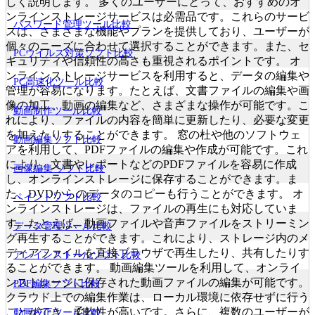
しく説明します。 多くのユーザーにとって、おすすめのオ
ンラインストレージサービスは必需品です。これらのサービ
パスワード管理ツール比較
スは、さまざまな機能やプランを提供しており、ユーザーが
個々のニーズに合わせて選択することができます。また、セ
PCウイルス対策ソフト比較
キュリティや信頼性の高さも重視されるポイントです。 オ
ンラインストレージサービスを利用すると、データの編集や
PC高速化ツール比較
管理が容易になります。たとえば、文書ファイルの編集や画
像の加工、動画の編集など、さまざまな操作が可能です。こ
動画制作ツール比較
れにより、ファイルの内容を簡単に更新したり、必要な変更
を加えたりすることができます。 窓の杜や他のソフトウェ
動画編集ソフト比較
アを利用して、PDFファイルの編集や作成が可能です。これ
により、文書やレポートなどのPDFファイルを容易に作成
画像編集 ソフト比較
し、オンラインストレージに保存することができます。ま
た、DVDからのデータのコピーも行うことができます。 オ
ペイントソフト比較
ンラインストレージは、ファイルの再生にも対応していま
す。たとえば、動画ファイルや音声ファイルをストリーミン
データ管理ツール比較
グ再生することができます。これにより、ストレージ内のメ
ディアファイルを直接ブラウザで再生したり、共有したりす
アンインストールソフト比較
ることができます。 動画編集ツールを利用して、オンライ
ンストレージに保存された動画ファイルの編集が可能です。
PDF編集ソフト比較
クラウド上での編集作業は、ローカル環境に依存せずに行う
ことができ、柔軟性が高いです。さらに、複数のユーザーが
動画校正ツール比較