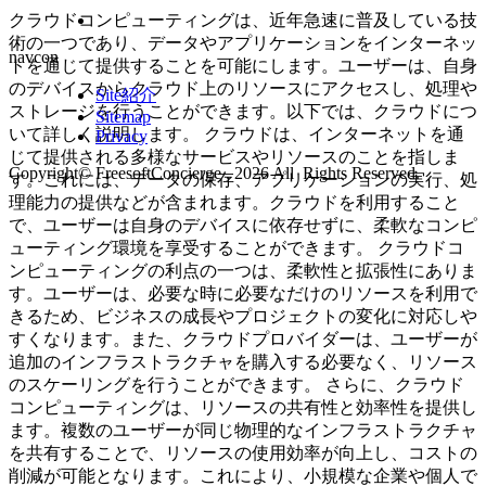
クラウドコンピューティングは、近年急速に普及している技
術の一つであり、データやアプリケーションをインターネッ
navcon
トを通じて提供することを可能にします。ユーザーは、自身
のデバイスからクラウド上のリソースにアクセスし、処理や
Site紹介
ストレージを行うことができます。以下では、クラウドにつ
Sitemap
いて詳しく説明します。 クラウドは、インターネットを通
Privacy
じて提供される多様なサービスやリソースのことを指しま
Copyright© FreesoftConcierge , 2026 All Rights Reserved.
す。これには、データの保存、アプリケーションの実行、処
理能力の提供などが含まれます。クラウドを利用すること
で、ユーザーは自身のデバイスに依存せずに、柔軟なコンピ
ューティング環境を享受することができます。 クラウドコ
ンピューティングの利点の一つは、柔軟性と拡張性にありま
す。ユーザーは、必要な時に必要なだけのリソースを利用で
きるため、ビジネスの成長やプロジェクトの変化に対応しや
すくなります。また、クラウドプロバイダーは、ユーザーが
追加のインフラストラクチャを購入する必要なく、リソース
のスケーリングを行うことができます。 さらに、クラウド
コンピューティングは、リソースの共有性と効率性を提供し
ます。複数のユーザーが同じ物理的なインフラストラクチャ
を共有することで、リソースの使用効率が向上し、コストの
削減が可能となります。これにより、小規模な企業や個人で