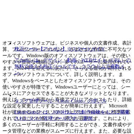
オフィスソフトウェアは、ビジネスや個人の文書作成、表計
校正ツール【アカポン】※スタートガイド
算、プレゼンテーションなど、さまざまな作業に不可欠なツ
ールです。Windows版のオフィスソフトウェアは、その使い
アカポンは、デザイン・動画・WEBサイト（URL）の
やすさや豊富な機能により、多くのユーザーに愛用されてい
無料で使える校正ツールです。クラウド上で複数メ
ます。2024年を迎えるにあたり、さらなる進化が期待される
ン...
オフィスソフトウェアについて、詳しく説明します。 ま
ず、Windowsをベースとしたオフィスソフトウェアは、その
使いやすさが特徴です。Windowsユーザーにとっては、シー
ムレスにアクセスできることが大きなメリットとなります。
例えば、ホーム画面から直接アプリにアクセスしたり、詳細
タスク管理ツール『Create Cloud』の使い方
な設定を変更したりすることが簡単に行えます。 Microsoft
CreateCloudとは、3000社以上の制作経験をもとに開発
社が提供するオフィスソフトウェアは、Windowsに標準搭載
されたタスク管理ツールです。 面倒...
されていることが多いため、導入が容易です。これにより、
多くのユーザーが手軽に利用することができ、文書作成やデ
ータ管理などの業務がスムーズに行えます。また、必要な設