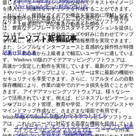
Premiere Proを使った動画の作り方
援します。ユーザーはシンプルな操作でテキストやイメージ
After Effectsを使った動画の作り方
を挿入し、関連性を示すリンクを作成することができます。
これにより、複雑なアイデアや概念を視覚的に理解しやすく
※映像制作会社が監修を行った「初心者向け」「中級者向
なります。 Windows版のアイデアマッピングソフトウェア
け」「上級者向け」の記事及び動画を公開中！
は、豊富なテンプレートやカスタマイズオプションを提供し
ています。ユーザーは自分のニーズや好みに合わせてマップ
フリーソフト新着記事
を作成し、使いやすさと効果的な情報整理を実現できます。
また、シンプルなインターフェースと直感的な操作性が特徴
記事一覧をみる
であり、初心者から上級者まで幅広いユーザーに適していま
す。 Windows 10版のアイデアマッピングソフトウェアは、
高速かつ安定した動作を実現しています。最新のアップデー
トやバージョンアップにより、ユーザーは常に最新の機能や
セキュリティを享受できます。さらに、リアルタイムの自動
保存機能により、作業の途中でのデータ損失を防ぐことがで
きます。 アイデアマッピングソフトウェアは、様々なシー
ンで活用されています。例えば、ビジネスプレゼンテーショ
ンやプロジェクト管理、教育や学習、アイデアのブレストや
マインドマップ作成など、さまざまな場面で有用です。
校正ツール【アカポン】※スタートガイド
Windows版やWindows 10版のアイデアマッピングソフトウェ
アは、これらのニーズに対応する高度な機能を提供していま
インターネット
,
オンラインストレージ
,
クラウド
,
動画
す。 アイデアマッピングソフトウェアは、ユーザーの作業
プレイヤー
,
動画管理
,
動画編集関連