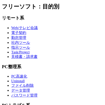
フリーソフト：目的別
リモート系
Web/テレビ会議
電子契約
勤怠管理
社内ツール
指示ツール
Task/Project
見積書・請求書
PC整理系
PC高速化
Uninstall
ファイル削除
データ管理
パスワード管理