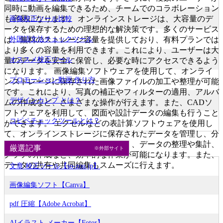
同時に動画を編集できるため、チームでのコラボレーション
も容易になります。 オンラインストレージは、大容量のデ
画像校正ツール比較
ータを保存するための理想的な解決策です。多くのサービス
外国語文法チェックツール
は、無料のストレージ容量を提供しており、有料プランでは
より多くの容量を利用できます。これにより、ユーザーは大
オススメ校正ツール
量のデータを安全に保管し、必要な時にアクセスできるよう
になります。 画像編集ソフトウェアを使用して、オンライ
プロモーション動画 作り方
ンストレージに保存された画像ファイルの加工や整理が可能
です。これにより、写真の補正やフィルターの適用、アルバ
デザインカンプ とは？
ムの作成など、さまざまな操作が行えます。また、CADソ
フトウェアを利用して、図面や設計データの編集も行うこと
コピペチェックツールとは？
ができます。 エクセルなどの表計算ソフトウェアを使用し
て、オンラインストレージに保存されたデータを管理し、分
析することができます。これにより、データの整理や集計、
厳選記事
※外部サイト
グラフの作成など、効率的な作業が可能になります。また、
データの共有や共同編集もスムーズに行えます。
文章 校正ツール【so-zou.jp】
画像編集ソフト【Canva】
pdf 圧縮【Adobe Acrobat】
AIイラスト メーカー【Fotor】