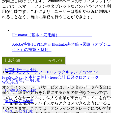
が向上し続けています。 Windowsベースのオフィスソフトウ
ェアは、スマートフォンやタブレットなどのデバイスでも利
用が可能です。これにより、ユーザーは場所や状況に制約さ
れることなく、自由に業務を行うことができます。
Illustrator（基本・応用編）
Adobe特集TOPに戻る Illustrator基本編 ●図形（オブジェ
クト）の複製・整列...
比較記事
※外部サイト
校正支援ツール比較
<!--
窓の杜
フリーソフト100
テックキャンプ
cyberlink
FreeSoftNavi
ｋ本的に無料
freee会計
日経クロステック
タスク管理ツール比較
Wikipedia
-->
オンラインストレージサービスは、デジタルデータを安全に
社内連絡ツール比較
保存し、編集や共有を容易にするための便利なツールです。
このようなサービスは、個人や企業が重要なファイルを保管
暗号化ツール比較
し、必要な場所やデバイスからアクセスできるようにするこ
とができます。ここでは、オンラインストレージについて詳
VPNサービス比較