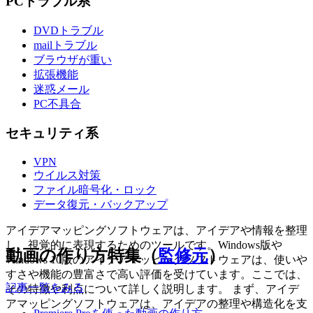
PCトラブル系
DVDトラブル
mailトラブル
ブラウザが重い
拡張機能
迷惑メール
PC不具合
セキュリティ系
VPN
ウイルス対策
ファイル暗号化・ロック
データ復元・バックアップ
アイデアマッピングソフトウェアは、アイデアや情報を整理
し、視覚的に表現するためのツールです。Windows版や
動画の作り方特集（
監修元
）
Windows 10版のアイデアマッピングソフトウェアは、使いや
すさや機能の豊富さで高い評価を受けています。ここでは、
記事一覧をみる
その特徴や利点について詳しく説明します。 まず、アイデ
アマッピングソフトウェアは、アイデアの整理や構造化を支