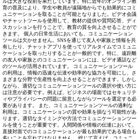
ルは大きな役割を果たしています。特に近年のオンライン教
育の普及により、学生や教員が遠隔地からでも効果的にコミ
ュニケーションを取ることが可能となりました。ビデオ会議
やチャットツールを使用して、教材の提供や質問応答、ディ
スカッションを行うことで、教育の質を向上させることがで
きます。 個人の日常生活においても、コミュニケーション
ツールは欠かせません。SNSを通じて友人や家族と情報を共
有したり、チャットアプリを使ってリアルタイムでコミュニ
ケーションを取ったりすることが一般的です。特に、遠距離
の友人や家族とのコミュニケーションには、ビデオ通話など
のツールが活用されています。 コミュニケーションツール
の利用は、情報の迅速な伝達や効率的な協力を可能にし、さ
まざまな分野で生産性を向上させることができます。しかし
ながら、適切なコミュニケーションツールの選択や使い方に
は注意が必要です。例えば、ビジネスの場面ではセキュリテ
ィやプライバシーの問題に留意しながらツールを選定する必
要があります。 また、コミュニケーションツールの過剰な
利用は、コミュニケーションの質や効果を損なう可能性があ
ります。適切なタイミングや方法でコミュニケーションツー
ルを使うことが重要です。人間関係や情報の伝達において、
直接対面でのコミュニケーションが最も効果的である場合も
多いことを忘れてはなりません。 総じて言えば、コミュニ