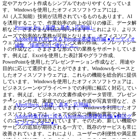
定やアカウント作成もシンプルでわかりやすくなっていま
す。 Windowsを使用したオフィスソフトウェアには、
AI（人工知能）技術が活用されているものもあります。AI
を活用することで、作業効率の向上や誤りの修正、データ解
Premiere Pro（基礎・基本・応用編）
析など、さまざまな利点が得られます。これにより、よりス
ムーズで効率的な業務が可能となります。 オフィスソフト
Adobe特集TOPに戻る Premiere基礎操作編 ●オーディオ
ウェアは、メールやオンライン文書の作成、スプレッドシー
編集、場面演出に優れたエ...
トの作成など、さまざまな形式での業務をサポートしていま
す。例えば、Excelを使用した表計算やグラフ作成、
PowerPointを使用したプレゼンテーション作成など、用途や
目的に応じて選択することができます。Windowsをベースと
したオフィスソフトウェアは、これらの機能を総合的に提供
しています。 Windowsを使用したオフィスソフトウェアは、
ビジネスシーンやプライベートでの利用に幅広く対応してい
ます。例えば、ビジネスの文書作成やデータ管理、プレゼン
テーション作成、家庭でのレポート作成や写真管理など、さ
AfterEffects（基礎・基本・応用編）
まざまなシーンで活躍しています。 Windowsを利用したオフ
ィスソフトウェアは、シェアや役立つ機能が豊富であり、多
Adobe特集TOPに戻る AfterEffects基礎操作編 ●解説グ
くのユーザーに支持されています。そのため、新しい機能や
ラフエディター ●...
サービスの追加が期待される一方で、既存のサービスも常に
改善されています。これにより、ユーザーの利便性や満足度