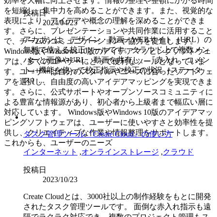
効率を大幅に向上させます。情報の整理や整頓にかかる時間
を短縮し、集中力を高めることができます。また、視覚的な
投稿日
表現により、アイデアや概念の理解を深めることができま
2024/04/25
す。さらに、プレゼンテーションや共同作業に活用すること
アカポンは、デザイン・動画・WEBサイト（URL）の
で、チームのコミュニケーションや協力を促進します。
無料で使える校正ツールです。クラウド上で複数メン
Windows版やWindows 10版のアイデアマッピングソフトウェ
バーと画像やURL、動画を共有し、『赤入れ・コメン
アは、多くのユーザーにとって便利なツールとなっていま
ト』機能を使って校正指示や校正の状況（ステータ
す。ユーザーは自分のスタイルやニーズに合ったソフトウェ
ス）...
アを選択し、自由度の高いアイデアマッピングを実現できま
す。さらに、公式サポートやオープンソースコミュニティに
よる豊富な情報源があり、初心者から上級者まで幅広い層に
対応しています。 Windows版やWindows 10版のアイデアマッ
ピングソフトウェアは、ユーザーに使いやすさと効率性を提
供し、クリエイティブな作業や情報整理をサポートします。
タスク管理ツール『Create Cloud』の使い方
これからも、ユーザーのニーズ
インターネット
,
オンラインストレージ
,
クラウド
投稿日
2023/10/23
Create Cloudとは、3000社以上の制作経験をもとに開発
されたタスク管理ツールです。 面倒な赤入れ指示も遠
隔でラクラク対応でき、複数のプロジェクト管理もス