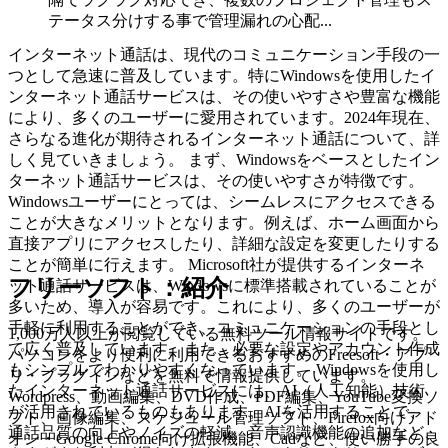
テータス分けする事で管理漏れの心配...
インターネット通話は、現代のコミュニケーション手段の一
つとして急速に普及しています。特にWindowsを使用したイ
ンターネット通話サービスは、その使いやすさや豊富な機能
により、多くのユーザーに愛用されています。2024年現在、
さらなる進化が期待されるインターネット通話について、詳
しく見ていきましょう。 まず、Windowsをベースとしたイン
ターネット通話サービスは、その使いやすさが特徴です。
Windowsユーザーにとっては、シームレスにアクセスできる
ことが大きなメリットとなります。例えば、ホーム画面から
直接アプリにアクセスしたり、詳細な設定を変更したりする
ことが簡単に行えます。 Microsoft社が提供するインターネ
フリーソフト：紹介
ット通話サービスは、Windowsに標準搭載されていることが
多いため、導入が容易です。これにより、多くのユーザーが
手軽に利用することができ、コミュニケーションの手段とし
1,000万人以上が閲覧している無料ツール情報サイトです。
て広く普及しています。また、必要な設定やアカウント作成
パソコンをより便利に利用できるおすすめのFreesoft・アプ
もシンプルでわかりやすくなっています。 Windowsを使用し
リ・プラグインなどを無料で情報提供しています。
たインターネット通話サービスには、AI（人工知能）技術
Wordpress、動画編集、DVD作成、PDF編集、YouTube変換ソ
が活用されているものもあります。AIを活用することで、
フト、画像編集、スケジュール管理ソフト、Firefox向けアド
通話品質の向上やノイズの軽減、音声認識機能の追加など、
オン・Google Chrome向け拡張機能、Cadなど、使い勝手の良