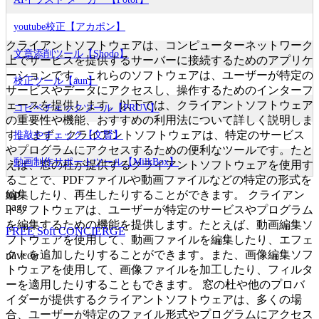
youtube校正【アカポン】
クライアントソフトウェアは、コンピューターネットワーク
文章添削ツール【Shodo】
上でサービスを提供するサーバーに接続するためのアプリケ
ーションです。これらのソフトウェアは、ユーザーが特定の
校正ツール【aun】
サービスやデータにアクセスし、操作するためのインターフ
ェースを提供します。以下では、クライアントソフトウェア
コピペチェックツール【PRUV】
の重要性や機能、おすすめの利用法について詳しく説明しま
す。 まず、クライアントソフトウェアは、特定のサービス
推敲やチェック【文賢】
やプログラムにアクセスするための便利なツールです。たと
動画制作サポートツール【MilkBox】
えば、窓の杜が提供するクライアントソフトウェアを使用す
ることで、PDFファイルや動画ファイルなどの特定の形式を
top
編集したり、再生したりすることができます。 クライアン
page
トソフトウェアは、ユーザーが特定のサービスやプログラム
を編集するための機能を提供します。たとえば、動画編集ソ
FREE Soft CONCIERGE
フトウェアを使用して、動画ファイルを編集したり、エフェ
クトを追加したりすることができます。また、画像編集ソフ
navcon
トウェアを使用して、画像ファイルを加工したり、フィルタ
ーを適用したりすることもできます。 窓の杜や他のプロバ
イダーが提供するクライアントソフトウェアは、多くの場
合、ユーザーが特定のファイル形式やプログラムにアクセス