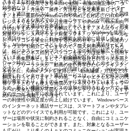
さまざまな利点が得られます。これにより、よりスムーズで
いフリーから使用できるWEBや動画・画像関連記事の「ダ
効率的なコミュニケーションが可能となります。 インター
ウンロード」方法や「操作」方法などを定期更新していま
ネット通話サービスは、メールやオンラインチャットと同様
す。また、最新OSのWindows10やMacにも対応したHDDや
に、さまざまな形式でのコミュニケーションが可能です。例
レジストリなどのシステム管理ソフトやiPhone・Android向
えば、ビデオ通話や音声通話、テキストチャットなど、用途
けのおすすめアプリなども解説しています。さらにウイルス
や目的に応じて選択することができます。Windowsを使用し
対策ソフト、スパイウェア対策ソフト、ファイアフォールな
た通話サービスは、これらの機能を総合的に提供していま
ど、パソコンを安全に利用するためのセキュリティ関連のソ
す。 Windowsをベースとしたインターネット通話サービス
フトウェアも紹介していますので、個人利用の方はもちろ
は、ビジネスシーンやプライベートでの利用に幅広く対応し
ん、特にビジネス目的でパソコンを使う方は是非、ご活用下
ています。例えば、ビジネスの会議や打ち合わせ、リモート
さい。特集記事としまして、動画制作会社とのコラボ企画と
ワーク時のコミュニケーション、家族や友人とのオンライン
して、フリーランスが「動画の使い方学びたいランキング」
交流など、さまざまなシーンで活躍しています。 Windowsを
をもとに、Adobeソフトを使用した「動画編集」方法などの
利用したインターネット通話サービスは、シェアや役立つ機
解説も行っております。その他、ワードやエクセルなどの代
能が豊富であり、多くのユーザーに支持されています。その
替ソフトとしても使える無償のオフィスソフトやネットワー
ため、新しい機能やサービスの追加が期待される一方で、既
クへの安全な接続が可能なクライアントソフトなど、おすす
存のサービスも常に改善されています。これにより、ユーザ
めFreesoftを掲載しています。
ーの利便性や満足度が向上し続けています。 Windowsベース
のインターネット通話サービスは、スマートフォンやタブレ
ットなどのデバイスでも利用が可能です。これにより、ユー
ザーは場所や状況に制約されることなく、自由にコミュニケ
ーションを取ることができます。また、対象となるユーザー
も広がり、より多くの人々とのコミュニケーションが実現さ