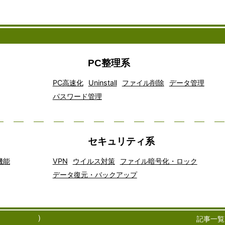
PC整理系
PC高速化
Uninstall
ファイル削除
データ管理
パスワード管理
セキュリティ系
機能
VPN
ウイルス対策
ファイル暗号化・ロック
データ復元・バックアップ
アイデア
インター
オフィスソ
<!--
オン
クラ
クラウドコ
コミュニ
チャ
窓の
マッピン
ネット通
フトウェア
ライ
イア
ティングは
ケーショ
ット
フリーソフ
グソフト
話は、現
は、ビジネ
ンス
ント
速に普及し
ンツール
ツー
100
）
記事一覧
ウェア
代のコミ
スや個人の
トレ
ソフ
術の一つで
は、現代
ル
テックキャ