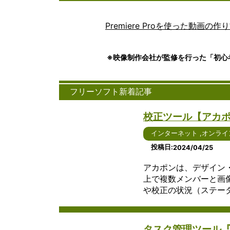
Premiere Proを使った動画の作
※映像制作会社が監修を行った「初心
フリーソフト新着記事
校正ツール【アカ
インターネット
,
オンライ
投稿日
2024/04/25
アカポンは、デザイン・
上で複数メンバーと画
や校正の状況（ステータス
タスク管理ツール『Cr