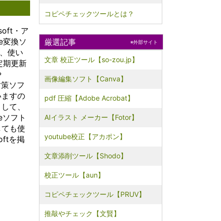
数のユー
コピペチェックツールとは？
物理的な
トラクチ
oft・ア
ること
e変換ソ
厳選記事
スの使用
※外部サイト
ど、使い
し、コス
文章 校正ツール【so-zou.jp】
可能とな
定期更新
れによ
や
な企業や
画像編集ソフト【Canva】
対策ソフ
大規模な
いますの
スにアク
pdf 圧縮【Adobe Acrobat】
ようにな
まして、
た、クラ
eソフト
AIイラスト メーカー【Fotor】
ータのセ
しても使
とバック
youtube校正【アカポン】
ftを掲
貢献しま
ドプロバ
文章添削ツール【Shodo】
専門的な
ィ対策や
校正ツール【aun】
プシステ
ることが
、ユーザ
コピペチェックツール【PRUV】
の保護と
に行うこ
推敲やチェック【文賢】
す。さら