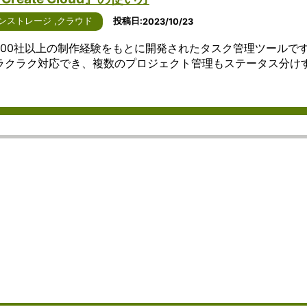
利点につ
化が期待
ェアについ
よう
で
ずに、柔軟
その重要
のア
いて詳し
されるイ
て、詳しく
なサ
す。
ューティン
性につい
プリ
ンストレージ
,
クラウド
投稿日
2023/10/23
く説明し
ンターネ
説明しま
ービ
これ
享受するこ
て詳しく
ケー
ます。
ット通話
す。 まず、
ス
らの
ます。 クラ
説明しま
ショ
とは、3000社以上の制作経験をもとに開発されたタスク管理ツールで
まず、ア
につい
Windowsを
は、
ソフ
ピューティ
す。 ま
ンで
ラクラク対応でき、複数のプロジェクト管理もステータス分け
イデアマ
て、詳し
ベースとし
個人
トウ
点の一つは
ず、コミ
す。
ッピング
く見てい
たオフィス
や企
ェア
と拡張性に
ュニケー
ビジ
ソフトウ
きましょ
ソフトウェ
業が
は、
す。ユーザ
ションツ
ネス
ェアは、
う。 ま
アは、その
重要
ユー
要な時に必
ールには
や個
アイデア
ず、
使いやすさ
なフ
ザー
のリソース
さまざま
人の
の整理や
Windows
が特徴で
ァイ
が特
きるため、
な種類が
両方
構造化を
をベース
す。
ルを
定の
の成長やプ
ありま
で広
支援しま
としたイ
Windowsユ
保管
サー
トの変化に
す。電話
く利
す。ユー
ンターネ
ーザーにと
し、
ビス
すくなりま
やメー
用さ
ザーはシ
ット通話
っては、シ
必要
やデ
た、クラウ
ル、チャ
れて
ンプルな
サービス
ームレスに
な場
ータ
イダーは、
ットアプ
お
操作でテ
は、その
アクセスで
所や
にア
が追加のイ
リ、ビデ
り、
キストや
使いやす
きることが
デバ
クセ
トラクチャ
オ会議ツ
リア
イメージ
さが特徴
大きなメリ
イス
ス
る必要なく
ール、
ルタ
を挿入
です。
ットとなり
から
し、
スのスケー
SNS（ソ
イム
し、関連
Windows
ます。例え
アク
操作
行うことが
ーシャル
での
性を示す
ユーザー
ば、ホーム
セス
する
す。 さらに
ネットワ
コミ
リンクを
にとって
画面から直
でき
ため
ドコンピュ
ーキング
ュニ
作成する
は、シー
接アプリに
るよ
のイ
グは、リソ
サービ
ケー
ことがで
ムレスに
アクセスし
うに
ンタ
有性と効率
ス）など
ショ