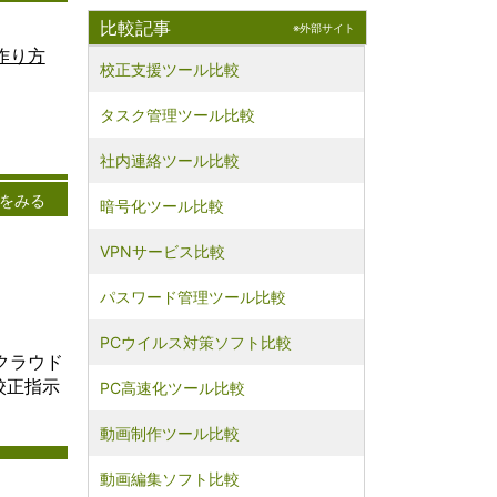
リケーシ
比較記事
※外部サイト
ターネッ
提供する
i
の作り方
校正支援ツール比較
にしま
料
ーは、自
スからク
テ
タスク管理ツール比較
リソース
し、処理
>
社内連絡ツール比較
ジを行う
ます。以
をみる
暗号化ツール比較
ラウドに
く説明し
ウドは、
VPNサービス比較
ットを通
れる多様
パスワード管理ツール比較
やリソー
指しま
PCウイルス対策ソフト比較
は、デー
クラウド
アプリケ
校正指示
PC高速化ツール比較
実行、処
供などが
。クラウ
動画制作ツール比較
ること
ーは自身
動画編集ソフト比較
に依存せ