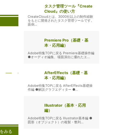
タスク管理ツール『Create
Cloud』の使い方
CreateCloudとは、3000社以上の制作経験
をもとに開発されたタスク管理ツールです。
面倒...
Premiere Pro（基礎・基
本・応用編）
Adobe特集TOPに戻る Premiere基礎操作編
●オーディオ編集、場面演出に優れたエ...
AfterEffects（基礎・基
本・応用編）
Adobe特集TOPに戻る AfterEffects基礎操
作編 ●解説グラフエディター ●...
Illustrator（基本・応用
編）
ンピュー
杜
Adobe特集TOPに戻る Illustrator基本編 ●
、近年急
ト
図形（オブジェクト）の複製・整列...
ている技
をみる
あり、デ
ン