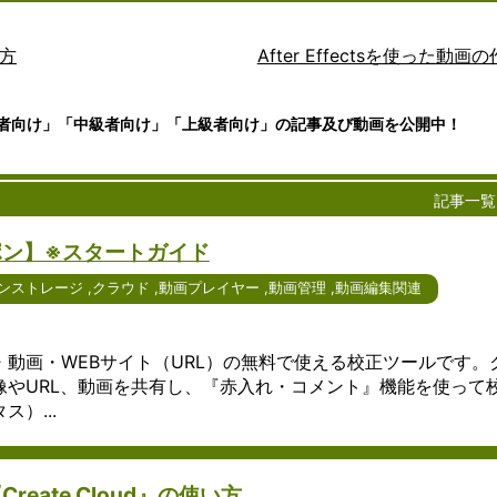
は、アイ
ュニケー
文書作成、
ージ
トウ
ータやアプ
社会にお
は、
プ
デアや情
ション手
表計算、プ
サー
ェア
ョンをイン
いて不可
近年
cyberlink
報を整理
段の一つ
レゼンテー
ビス
は、
トを通じて
欠な存在
急速
FreeSoftNav
り方
After Effectsを使った動画
し、視覚
として急
ションな
は、
コン
ことを可能
となって
に普
ｋ本的に無
的に表現
速に普及
ど、さまざ
デジ
ピュ
す。ユーザ
います。
及し
freee会計
するため
していま
まな作業に
タル
ータ
身のデバイ
ビジネ
てい
日経クロス
者向け」「中級者向け」「上級者向け」の記事及び動画を公開中！
のツール
す。特に
不可欠なツ
デー
ーネ
ラウド上の
ス、教
るコ
ック
です。
Windows
ールです。
タを
ット
にアクセス
育、個人
ミュ
Wikipedia
--
Windows
を使用し
Windows版
安全
ワー
やストレー
の日常生
ニケ
版や
たインタ
のオフィス
に保
ク上
ことができ
活など、
ーシ
記事一覧
Windows
ーネット
ソフトウェ
存
でサ
下では、ク
さまざま
ョン
10版のア
通話サー
アは、その
し、
ービ
ついて詳し
な場面で
ツー
ポン】※スタートガイド
イデアマ
ビスは、
使いやすさ
編集
スを
ます。 クラ
コミュニ
ルの
ッピング
その使い
や豊富な機
や共
提供
インターネ
ケーショ
一つ
ンストレージ
,
クラウド
,
動画プレイヤー
,
動画管理
,
動画編集関連
ソフトウ
やすさや
能により、
有を
する
じて提供さ
ンツール
であ
ェアは、
豊富な機
多くのユー
容易
サー
なサービス
が活用さ
り、
使いやす
能によ
ザーに愛用
にす
バー
スのことを
れていま
テキ
さや機能
り、多く
されていま
るた
に接
す。これに
す。ここ
スト
動画・WEBサイト（URL）の無料で使える校正ツールです。
の豊富さ
のユーザ
す。2024
めの
続す
タの保存、
では、コ
メッ
像やURL、動画を共有し、『赤入れ・コメント』機能を使って
で高い評
ーに愛用
年を迎える
便利
るた
ーションの
ミュニケ
セー
）...
価を受け
されてい
にあたり、
なツ
めの
理能力の提
ーション
ジを
ていま
ます。
さらなる進
ール
アプ
含まれます
ツールの
やり
す。ここ
2024年
化が期待さ
で
リケ
ドを利用す
種類や利
取り
では、そ
現在、さ
れるオフィ
す。
ーシ
で、ユーザ
用方法、
する
eate Cloud』の使い方
の特徴や
らなる進
スソフトウ
この
ョン
のデバイス
さらには
ため