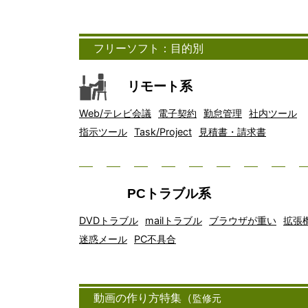
フリーソフト：目的別
リモート系
Web/テレビ会議
電子契約
勤怠管理
社内ツール
指示ツール
Task/Project
見積書・請求書
PCトラブル系
DVDトラブル
mailトラブル
ブラウザが重い
拡張
迷惑メール
PC不具合
動画の作り方特集（
監修元