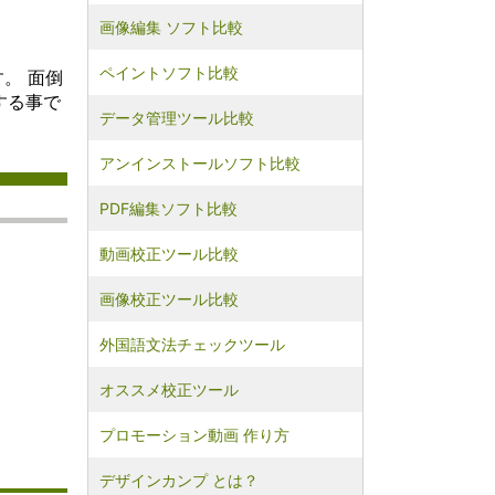
なコンピ
画像編集 ソフト比較
グ環境を
とができ
ペイントソフト比較
ウドコン
す。 面倒
ングの利
する事で
、柔軟性
データ管理ツール比較
ありま
ーは、必
アンインストールソフト比較
要なだけ
を利用で
PDF編集ソフト比較
ビジネス
ロジェク
対応しや
動画校正ツール比較
す。ま
ドプロバ
画像校正ツール比較
ユーザー
ンフラス
外国語文法チェックツール
を購入す
、リソー
オススメ校正ツール
リングを
できま
、クラウ
プロモーション動画 作り方
ーティン
ースの共
デザインカンプ とは？
性を提供