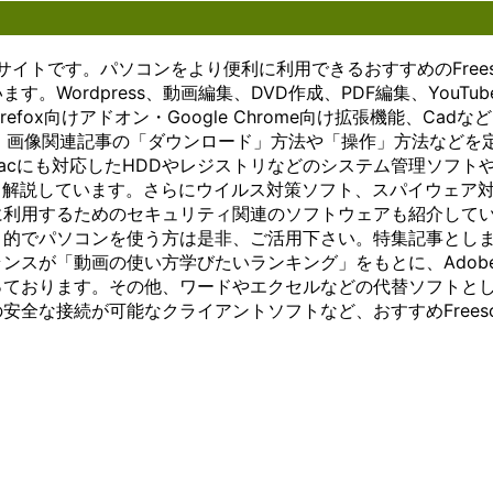
きます。
アクセス
たり、詳細
する
ーフ
します。複
がその代
ンを
これによ
できるこ
な設定を変
こと
ェー
ザーが同じ
表的な例
可能
り、複雑
とが大き
更したりす
がで
スを
インフラス
です。こ
にし
サイトです。パソコンをより便利に利用できるおすすめのFrees
なアイデ
なメリッ
ることが簡
きま
提供
ャを共有す
れらのツ
ま
Wordpress、動画編集、DVD作成、PDF編集、YouTub
アや概念
トとなり
単に行えま
す。
しま
で、リソー
ールは、
す。
fox向けアドオン・Google Chrome向け拡張機能、Cadな
を視覚的
ます。例
す。
ここ
す。
効率が向上
文字や音
以下
に理解し
えば、ホ
Microsoft
で
以下
トの削減が
声、映像
で
・画像関連記事の「ダウンロード」方法や「操作」方法などを
やすくな
ーム画面
社が提供す
は、
で
ります。こ
などを介
は、
やMacにも対応したHDDやレジストリなどのシステム管理ソフト
ります。
から直接
るオフィス
オン
は、
り、小規模
して情報
チャ
リなども解説しています。さらにウイルス対策ソフト、スパイウェア
Windows
アプリに
ソフトウェ
ライ
クラ
個人でも、
をやり取
ット
に利用するためのセキュリティ関連のソフトウェアも紹介して
版のアイ
アクセス
アは、
ンス
イア
計算リソー
りする手
ツー
デアマッ
したり、
Windowsに
トレ
ント
セスできる
段として
ルの
目的でパソコンを使う方は是非、ご活用下さい。特集記事とし
ピングソ
詳細な設
標準搭載さ
ージ
ソフ
ります。 ま
利用され
概
ンスが「動画の使い方学びたいランキング」をもとに、Adob
フトウェ
定を変更
れているこ
につ
トウ
ウドは、デ
ていま
要、
っております。その他、ワードやエクセルなどの代替ソフトと
アは、豊
したりす
とが多いた
いて
ェア
キュリティ
す。 コ
利
全な接続が可能なクライアントソフトなど、おすすめFreeso
富なテン
ることが
め、導入が
詳し
の重
アップにも
ミュニケ
点、
プレート
簡単に行
容易です。
く説
要性
す。クラウ
ーション
利用
やカスタ
えます。
これによ
明し
や機
イダーは、
ツール
方法
マイズオ
Microsoft
り、多くの
ま
能、
セキュリテ
は、ビジ
につ
プション
社が提供
ユーザーが
す。
おす
バックアッ
ネス環境
いて
を提供し
するイン
手軽に利用
多く
すめ
ムを提供す
において
詳し
ていま
ターネッ
することが
のユ
の利
できるため
特に重要
く説
す。ユー
ト通話サ
でき、文書
ーザ
用法
ーはデータ
な役割を
明し
ザーは自
ービス
作成やデー
ーに
につ
復旧を確実
果たして
ま
分のニー
は、
タ管理など
とっ
いて
とができま
います。
す。