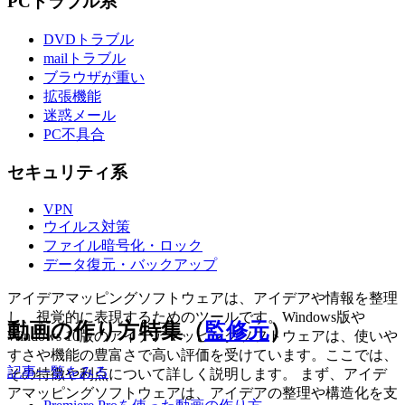
PCトラブル系
DVDトラブル
mailトラブル
ブラウザが重い
拡張機能
迷惑メール
PC不具合
セキュリティ系
VPN
ウイルス対策
ファイル暗号化・ロック
データ復元・バックアップ
アイデアマッピングソフトウェアは、アイデアや情報を整理
し、視覚的に表現するためのツールです。Windows版や
動画の作り方特集（
監修元
）
Windows 10版のアイデアマッピングソフトウェアは、使いや
すさや機能の豊富さで高い評価を受けています。ここでは、
記事一覧をみる
その特徴や利点について詳しく説明します。 まず、アイデ
アマッピングソフトウェアは、アイデアの整理や構造化を支