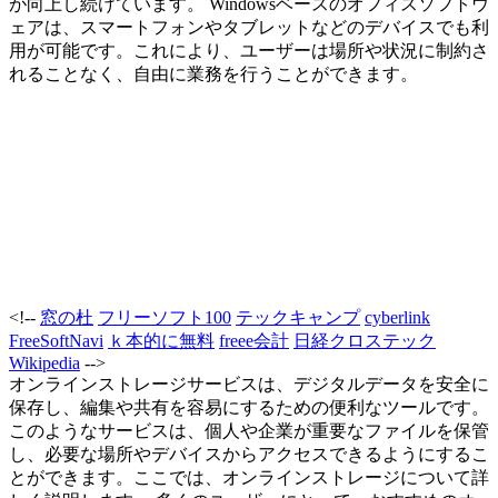
が向上し続けています。 Windowsベースのオフィスソフトウ
ェアは、スマートフォンやタブレットなどのデバイスでも利
用が可能です。これにより、ユーザーは場所や状況に制約さ
れることなく、自由に業務を行うことができます。
<!--
窓の杜
フリーソフト100
テックキャンプ
cyberlink
FreeSoftNavi
ｋ本的に無料
freee会計
日経クロステック
Wikipedia
-->
オンラインストレージサービスは、デジタルデータを安全に
保存し、編集や共有を容易にするための便利なツールです。
このようなサービスは、個人や企業が重要なファイルを保管
し、必要な場所やデバイスからアクセスできるようにするこ
とができます。ここでは、オンラインストレージについて詳