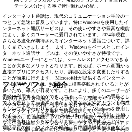
テータス分けする事で管理漏れの心配...
インターネット通話は、現代のコミュニケーション手段の一
つとして急速に普及しています。特にWindowsを使用したイ
ンターネット通話サービスは、その使いやすさや豊富な機能
により、多くのユーザーに愛用されています。2024年現在、
さらなる進化が期待されるインターネット通話について、詳
しく見ていきましょう。 まず、Windowsをベースとしたイン
ターネット通話サービスは、その使いやすさが特徴です。
Windowsユーザーにとっては、シームレスにアクセスできる
ことが大きなメリットとなります。例えば、ホーム画面から
直接アプリにアクセスしたり、詳細な設定を変更したりする
ことが簡単に行えます。 Microsoft社が提供するインターネ
フリーソフト：紹介
ット通話サービスは、Windowsに標準搭載されていることが
多いため、導入が容易です。これにより、多くのユーザーが
手軽に利用することができ、コミュニケーションの手段とし
1,000万人以上が閲覧している無料ツール情報サイトです。
て広く普及しています。また、必要な設定やアカウント作成
パソコンをより便利に利用できるおすすめのFreesoft・アプ
もシンプルでわかりやすくなっています。 Windowsを使用し
リ・プラグインなどを無料で情報提供しています。
たインターネット通話サービスには、AI（人工知能）技術
Wordpress、動画編集、DVD作成、PDF編集、YouTube変換ソ
が活用されているものもあります。AIを活用することで、
フト、画像編集、スケジュール管理ソフト、Firefox向けアド
通話品質の向上やノイズの軽減、音声認識機能の追加など、
オン・Google Chrome向け拡張機能、Cadなど、使い勝手の良