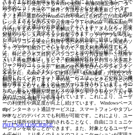
さまざまな利点が得られます。これにより、よりスムーズで
いフリーから使用できるWEBや動画・画像関連記事の「ダ
効率的なコミュニケーションが可能となります。 インター
ウンロード」方法や「操作」方法などを定期更新していま
ネット通話サービスは、メールやオンラインチャットと同様
す。また、最新OSのWindows10やMacにも対応したHDDや
に、さまざまな形式でのコミュニケーションが可能です。例
レジストリなどのシステム管理ソフトやiPhone・Android向
えば、ビデオ通話や音声通話、テキストチャットなど、用途
けのおすすめアプリなども解説しています。さらにウイルス
や目的に応じて選択することができます。Windowsを使用し
対策ソフト、スパイウェア対策ソフト、ファイアフォールな
た通話サービスは、これらの機能を総合的に提供していま
ど、パソコンを安全に利用するためのセキュリティ関連のソ
す。 Windowsをベースとしたインターネット通話サービス
フトウェアも紹介していますので、個人利用の方はもちろ
は、ビジネスシーンやプライベートでの利用に幅広く対応し
ん、特にビジネス目的でパソコンを使う方は是非、ご活用下
ています。例えば、ビジネスの会議や打ち合わせ、リモート
さい。特集記事としまして、動画制作会社とのコラボ企画と
ワーク時のコミュニケーション、家族や友人とのオンライン
して、フリーランスが「動画の使い方学びたいランキング」
交流など、さまざまなシーンで活躍しています。 Windowsを
をもとに、Adobeソフトを使用した「動画編集」方法などの
利用したインターネット通話サービスは、シェアや役立つ機
解説も行っております。その他、ワードやエクセルなどの代
能が豊富であり、多くのユーザーに支持されています。その
替ソフトとしても使える無償のオフィスソフトやネットワー
ため、新しい機能やサービスの追加が期待される一方で、既
クへの安全な接続が可能なクライアントソフトなど、おすす
存のサービスも常に改善されています。これにより、ユーザ
めFreesoftを掲載しています。
ーの利便性や満足度が向上し続けています。 Windowsベース
top
のインターネット通話サービスは、スマートフォンやタブレ
page
ットなどのデバイスでも利用が可能です。これにより、ユー
ザーは場所や状況に制約されることなく、自由にコミュニケ
FREE Soft CONCIERGE
ーションを取ることができます。また、対象となるユーザー
も広がり、より多くの人々とのコミュニケーションが実現さ