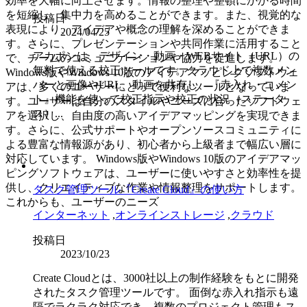
効率を大幅に向上させます。情報の整理や整頓にかかる時間
を短縮し、集中力を高めることができます。また、視覚的な
投稿日
表現により、アイデアや概念の理解を深めることができま
2024/04/25
す。さらに、プレゼンテーションや共同作業に活用すること
アカポンは、デザイン・動画・WEBサイト（URL）の
で、チームのコミュニケーションや協力を促進します。
無料で使える校正ツールです。クラウド上で複数メン
Windows版やWindows 10版のアイデアマッピングソフトウェ
バーと画像やURL、動画を共有し、『赤入れ・コメン
アは、多くのユーザーにとって便利なツールとなっていま
ト』機能を使って校正指示や校正の状況（ステータ
す。ユーザーは自分のスタイルやニーズに合ったソフトウェ
ス）...
アを選択し、自由度の高いアイデアマッピングを実現できま
す。さらに、公式サポートやオープンソースコミュニティに
よる豊富な情報源があり、初心者から上級者まで幅広い層に
対応しています。 Windows版やWindows 10版のアイデアマッ
ピングソフトウェアは、ユーザーに使いやすさと効率性を提
供し、クリエイティブな作業や情報整理をサポートします。
タスク管理ツール『Create Cloud』の使い方
これからも、ユーザーのニーズ
インターネット
,
オンラインストレージ
,
クラウド
投稿日
2023/10/23
Create Cloudとは、3000社以上の制作経験をもとに開発
されたタスク管理ツールです。 面倒な赤入れ指示も遠
隔でラクラク対応でき、複数のプロジェクト管理もス