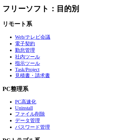
フリーソフト：目的別
リモート系
Web/テレビ会議
電子契約
勤怠管理
社内ツール
指示ツール
Task/Project
見積書・請求書
PC整理系
PC高速化
Uninstall
ファイル削除
データ管理
パスワード管理