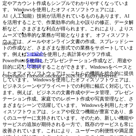
定やアカウント作成もシンプルでわかりやすくなっていま
す。 Windowsを使用したオフィスソフトウェアには、
AI（人工知能）技術が活用されているものもあります。AI
を活用することで、作業効率の向上や誤りの修正、データ解
析など、さまざまな利点が得られます。これにより、よりス
ムーズで効率的な業務が可能となります。 オフィスソフト
ウェアは、メールやオンライン文書の作成、スプレッドシー
navcon
トの作成など、さまざまな形式での業務をサポートしていま
Site紹介
す。例えば、Excelを使用した表計算やグラフ作成、
Sitemap
PowerPointを使用したプレゼンテーション作成など、用途や
Privacy
目的に応じて選択することができます。Windowsをベースと
したオフィスソフトウェアは、これらの機能を総合的に提供
Copyright© FreesoftConcierge , 2026 All Rights Reserved.
しています。 Windowsを使用したオフィスソフトウェアは、
ビジネスシーンやプライベートでの利用に幅広く対応してい
ます。例えば、ビジネスの文書作成やデータ管理、プレゼン
テーション作成、家庭でのレポート作成や写真管理など、さ
まざまなシーンで活躍しています。 Windowsを利用したオフ
ィスソフトウェアは、シェアや役立つ機能が豊富であり、多
くのユーザーに支持されています。そのため、新しい機能や
サービスの追加が期待される一方で、既存のサービスも常に
改善されています。これにより、ユーザーの利便性や満足度