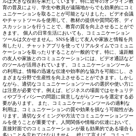
ルは大きな役割を果たしています。特に近年のオンライン教
育の普及により、学生や教員が遠隔地からでも効果的にコミ
ュニケーションを取ることが可能となりました。ビデオ会議
やチャットツールを使用して、教材の提供や質問応答、ディ
スカッションを行うことで、教育の質を向上させることがで
きます。 個人の日常生活においても、コミュニケーション
ツールは欠かせません。SNSを通じて友人や家族と情報を共
有したり、チャットアプリを使ってリアルタイムでコミュニ
ケーションを取ったりすることが一般的です。特に、遠距離
の友人や家族とのコミュニケーションには、ビデオ通話など
のツールが活用されています。 コミュニケーションツール
の利用は、情報の迅速な伝達や効率的な協力を可能にし、さ
まざまな分野で生産性を向上させることができます。しかし
ながら、適切なコミュニケーションツールの選択や使い方に
は注意が必要です。例えば、ビジネスの場面ではセキュリテ
ィやプライバシーの問題に留意しながらツールを選定する必
要があります。 また、コミュニケーションツールの過剰な
利用は、コミュニケーションの質や効果を損なう可能性があ
ります。適切なタイミングや方法でコミュニケーションツー
ルを使うことが重要です。人間関係や情報の伝達において、
直接対面でのコミュニケーションが最も効果的である場合も
多いことを忘れてはなりません。 総じて言えば、コミュニ