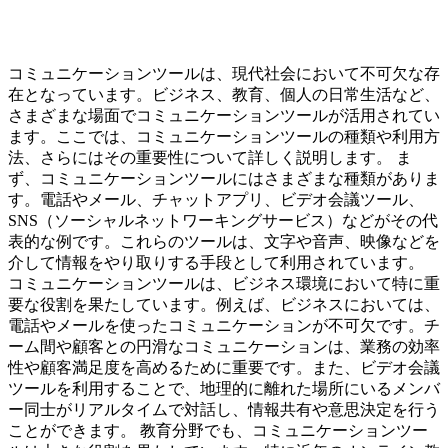
コミュニケーションツールは、現代社会において不可欠な存
在となっています。ビジネス、教育、個人の日常生活など、
さまざまな場面でコミュニケーションツールが活用されてい
ます。ここでは、コミュニケーションツールの種類や利用方
法、さらにはその重要性について詳しく説明します。 ま
ず、コミュニケーションツールにはさまざまな種類がありま
す。電話やメール、チャットアプリ、ビデオ会議ツール、
SNS（ソーシャルネットワーキングサービス）などがその代
表的な例です。これらのツールは、文字や音声、映像などを
介して情報をやり取りする手段として利用されています。
コミュニケーションツールは、ビジネス環境において特に重
要な役割を果たしています。例えば、ビジネスにおいては、
電話やメールを使ったコミュニケーションが不可欠です。チ
ーム間や顧客との円滑なコミュニケーションは、業務の効率
性や顧客満足度を高めるために重要です。また、ビデオ会議
ツールを利用することで、地理的に離れた場所にいるメンバ
ー同士がリアルタイムで対話し、情報共有や意思決定を行う
ことができます。 教育分野でも、コミュニケーションツー