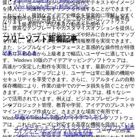
Premiere Proを使った動画の作り方
援します。ユーザーはシンプルな操作でテキストやイメージ
After Effectsを使った動画の作り方
を挿入し、関連性を示すリンクを作成することができます。
これにより、複雑なアイデアや概念を視覚的に理解しやすく
※映像制作会社が監修を行った「初心者向け」「中級者向
なります。 Windows版のアイデアマッピングソフトウェア
け」「上級者向け」の記事及び動画を公開中！
は、豊富なテンプレートやカスタマイズオプションを提供し
ています。ユーザーは自分のニーズや好みに合わせてマップ
フリーソフト新着記事
を作成し、使いやすさと効果的な情報整理を実現できます。
また、シンプルなインターフェースと直感的な操作性が特徴
記事一覧をみる
であり、初心者から上級者まで幅広いユーザーに適していま
す。 Windows 10版のアイデアマッピングソフトウェアは、
高速かつ安定した動作を実現しています。最新のアップデー
トやバージョンアップにより、ユーザーは常に最新の機能や
セキュリティを享受できます。さらに、リアルタイムの自動
保存機能により、作業の途中でのデータ損失を防ぐことがで
きます。 アイデアマッピングソフトウェアは、様々なシー
ンで活用されています。例えば、ビジネスプレゼンテーショ
ンやプロジェクト管理、教育や学習、アイデアのブレストや
マインドマップ作成など、さまざまな場面で有用です。
校正ツール【アカポン】※スタートガイド
Windows版やWindows 10版のアイデアマッピングソフトウェ
アは、これらのニーズに対応する高度な機能を提供していま
インターネット
,
オンラインストレージ
,
クラウド
,
動画
す。 アイデアマッピングソフトウェアは、ユーザーの作業
プレイヤー
,
動画管理
,
動画編集関連