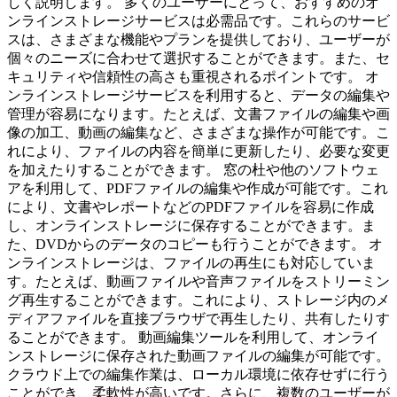
しく説明します。 多くのユーザーにとって、おすすめのオ
ンラインストレージサービスは必需品です。これらのサービ
スは、さまざまな機能やプランを提供しており、ユーザーが
個々のニーズに合わせて選択することができます。また、セ
キュリティや信頼性の高さも重視されるポイントです。 オ
ンラインストレージサービスを利用すると、データの編集や
管理が容易になります。たとえば、文書ファイルの編集や画
像の加工、動画の編集など、さまざまな操作が可能です。こ
れにより、ファイルの内容を簡単に更新したり、必要な変更
を加えたりすることができます。 窓の杜や他のソフトウェ
アを利用して、PDFファイルの編集や作成が可能です。これ
により、文書やレポートなどのPDFファイルを容易に作成
し、オンラインストレージに保存することができます。ま
た、DVDからのデータのコピーも行うことができます。 オ
ンラインストレージは、ファイルの再生にも対応していま
す。たとえば、動画ファイルや音声ファイルをストリーミン
グ再生することができます。これにより、ストレージ内のメ
ディアファイルを直接ブラウザで再生したり、共有したりす
ることができます。 動画編集ツールを利用して、オンライ
ンストレージに保存された動画ファイルの編集が可能です。
クラウド上での編集作業は、ローカル環境に依存せずに行う
ことができ、柔軟性が高いです。さらに、複数のユーザーが