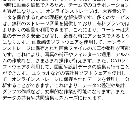
同時に動画を編集できるため、チームでのコラボレーション
も容易になります。 オンラインストレージは、大容量のデ
ータを保存するための理想的な解決策です。多くのサービス
は、無料のストレージ容量を提供しており、有料プランでは
より多くの容量を利用できます。これにより、ユーザーは大
量のデータを安全に保管し、必要な時にアクセスできるよう
になります。 画像編集ソフトウェアを使用して、オンライ
ンストレージに保存された画像ファイルの加工や整理が可能
です。これにより、写真の補正やフィルターの適用、アルバ
ムの作成など、さまざまな操作が行えます。また、CADソ
フトウェアを利用して、図面や設計データの編集も行うこと
ができます。 エクセルなどの表計算ソフトウェアを使用し
て、オンラインストレージに保存されたデータを管理し、分
析することができます。これにより、データの整理や集計、
グラフの作成など、効率的な作業が可能になります。また、
データの共有や共同編集もスムーズに行えます。